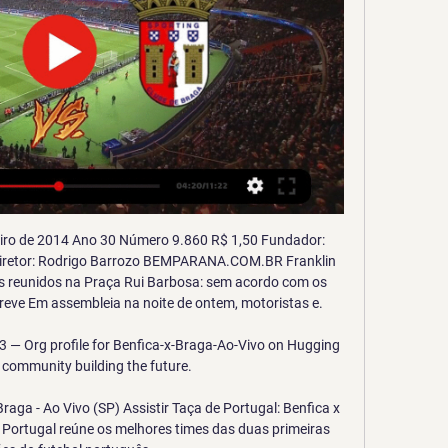
SC Braga (28-04) on Primeira Liga. Pré-jogo, resultados ao vivo, escalações, estatísticas dos jogadores, confrontos diretos e muito mais.

Sport x Londrina: horário do jogo e como assistir ao vivo O jogo Sport x Londrina acontece nesta sexta (24), na Ilha do Retiro - Recife (PE) Milena 24 de maio de 2019

O jogo entre Atlético-MG x Santos vai ter o acompanhamento da qualidade da Rádio Itatiaia, de Belo Horizonte. Enquanto isso, a equipe GOL DE PLACA da Rádio Nova Estação FM vai comandar o grande clássico entre Corinthians e Flamengo direto do Itaquerão. CONFIRA COBERTURA COMPLETA DA COPA DO BRASIL! FASES ANTERIORES

Saiba mais sobre Criciúma x Cuiabá: escalações, horário e local da partida, transmissão, arbitragem, histórico de confrontos. Saiba mais sobre Criciúma x Cuiabá: escalações, horário e local da partida, transmissão,. Início Competições Como assistir Criciúma x Cuiabá AO VIVO.

29 jul 2018 SITE DA TV VIA NET httptvvianetnet Assistir jogo do AtlticoPR x hoje Assistir AtlticoPR x Vitria em hd Jogo do Sport e Vitria ao vivo agora Vitria hoje Vitria online ao. transmissão jogo do corinthians; flamengo acerta com rafinha; quem matou odete. Assista Sport Recife x Vitória ao vivo... Sport Recife Vitória placar ao.

Vagas de emprego de coordenador de recursos humanos em Barra Mansa. Encontre seu trabalho em Barra Mansa de todos os sites de empregos, de agências de emprego e de classificados

A ESCOLA DE EDUCAÇÃO INFANTIL QUERUBIM tem como finalidade o desenvolvimento integral da criança em seus aspectos: físicos, psicológico, intelectual e social, complementando a ação da família e do meio onde vive. Todos estes objetivos visam melhorar a qualidade de ensino e permitem o exercício ativo da cidadania.

Acompanhantes em São Caetano do Sul (ABC Paulista) São Caetano do Sul – ABC Paulista Mostram o rosto. Amália Rei - Hotel/Motel. Santo Antônio, São Caetano do Sul - SP, Brasil. Mary Forin.. Rudge Ramos, São Bernardo do Campo - SP, Brasil. 5 km de São Caetano do Sul (ABC)

Assistir Vasco x Cruzeiro AO VIVO 14/10/2018 Online e na Tv – Saiba como assistir ao jogo ao vivo. Está procurando onde assistir Vasco x Cruzeiro AO VIVO ao vivo em duelo valido pelo Campeonato Brasileiro Serie A? o Click Paraná explica como assistir ao duelo AO VIVO ONLINE e pela TV.

- 46 897 espectadores. Fantástico - Mais um menino a jogar. Jota de seu nome..... Mais um grande jogo do Benfica. Uma maravilha a jogar futebol.

Campeonato Paulista Sub-20 de 2019. Mirassol, Red Bull Brasil e Corinthians, este com a vitória sobre o Taboão da Serra, assume a liderança geral da competição,. que ainda joga contra o Barretos fora de casa e caso vença ultrapassará o timão. Até aqui o Artilheiro é Weslen (São Bernardo …

Nova busca. Soho Residence. Barra da Tijuca, Rio de Janeiro - RJ.. Cidade Jardim busca resgatar as boas coisas da vida, o viver bem como antigamente, mas com o olhar voltado para o futuro. O Rio de Janeiro ganha um bairro-jardim. Você ganha um lugar melhor para viver. A partir.

SANDRA DE SÁ SERÁ A PRIMEIRA ATRAÇÃO DO AMÉRICAS MUSIC HALL Na quinta-feira, 12 de abril, às 21h, a Barra da Tijuca ganha nova opção de entretenimento. O Américas Music Hall, que promete reunir o melhor da música para os cariocas e turistas, abre os seus eventos com show da cantora Sandra de Sá, a partir das 23h. No

Sporting Braga x Benfica Streaming e Listagens de TV Sporting Braga vs Benfica - abril 1, 2022 - Streaming em Directo e Programação de TV, Resultados ao Vivo, Notícias e Vídeos :: Live Soccer TV.

Sem motivo vou vivendo por aí por viver / Meus valores tão confusos reprimidos por você / Troco passos sem sentido pelas ruas sem saber aonde ir / E viver

EC São Bernardo 15/06. Inter, Cruzeiro e Palmeiras, Fabrício reforça equipe do Paulistão PARABÉNS!! Paulistão: Água Santa celebra 38 anos de fundação, domínio em Diadema e acessos. diz técnico do EC São Bernardo após empate SÓ RESTAM 4 PAULISTA SUB-20: Com Red Bull Brasil classificado, confira os jogos das semifinais!

transmissão está com o menor tensionamento sem a correia patinar. Uma transmissão pouco tensionada provoca desgaste e superaquecimento pelo atrito. Tensión Utilice un de los equipos Gates para la tensión correcta de la correa el sistema aplicado, sea el tensador mecánico o electrónico.

Apostas Internacional x Santos. Compara cotações, encontre os palpites e resultado do jogo: Internacional - Santos, Brasileirão Serie A, 2019, 13 outubro 2019.

No último dia 15/08, foi realizado um churrasco, no Rio Criket, em Niterói, onde o time de futebol máster do Fluminense Football Club declarou oficialmente apoio à candidatura de Julio Bueno. O encontro foi liderado pelo ex-jogador de futebol do Fluminense e …

Veja o CEP para vila sao carlos, guarulhos, sp ou encontre endereços e CEP em todo Brasil pesquisando individualmente por estados, cidades, ruas ou CEP.

Todas as informações do jogo XV de Piracicaba vs Noroeste em tempo real da Copa Paulista (24 Agosto 2019): Resumo, estatísticas, escalações e resultados - Besoccer

Com um tio de Maria do Carmo a viver nas Caldas da Rainha acabou por ir jogar para o Caldas SC, entre 1955/56 e 1958/59.. em 1963/64, como jogador-treinador do Sport Benfica e Castelo Branco, assumindo depois apenas o cargo de treinador: Sport Benfica e Castelo. CD Santa Clara (6) CD Tondela (16) CDC Montalegre (5) Celso (4) Celtic FC (4.

Outro dia, em conversa com um amigo da minha geração, falávamos – a propósito do erotismo feminino – dos elos entre mulheres e homens neste Brasil sem inflação, mas com alta corrupção, e com um conjunto de imagens e possibilidades de ser mulher. No Brasil antigo, as …

O Esporte da Globo escalou o narrador Luís Roberto para transmitir o jogo entre Flamengo x Santos, que será realizado no próximo sábado (14), às 17h, e é válido pela décima nona rodada do Campeonato Brasileiro. O jogo será exibido apenas no Premiere, o que representa a …

transmissão está com o menor tensionamento sem a correia patinar. Uma transmissão pouco tensionada provoca desgaste e superaquecimento pelo atrito. Tensión Utilice un 