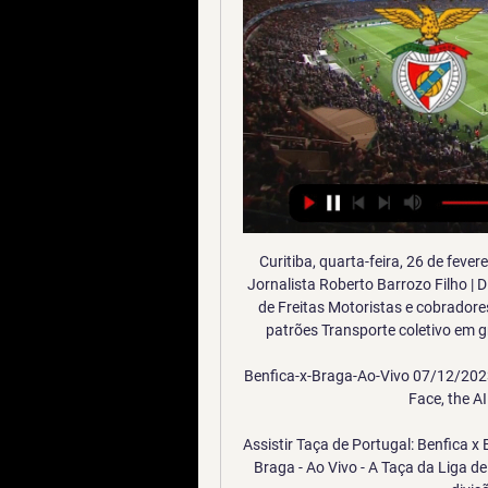
Curitiba, quarta-feira, 26 de fevereiro de 2014 Ano 30 Número 9.860 R$ 1,50 Fundador: Jornalista Roberto Barrozo Filho | Diretor: Rodrigo Barrozo BEMPARANA.COM.BR Franklin de Freitas Motoristas e cobradores reunidos na Praça Rui Barbosa: sem acordo com os patrões Transporte coletivo em greve Em assembleia na noite de ontem, motoristas e.

Benfica-x-Braga-Ao-Vivo 07/12/2023 — Org profile for Benfica-x-Braga-Ao-Vivo on Hugging Face, the AI community building the future.

Assistir Taça de Portugal: Benfica x Braga - Ao Vivo (SP) Assistir Taça de Portugal: Benfica x Braga - Ao Vivo - A Taça da Liga de Portugal reúne os melhores times das duas primeiras divisões do futebol português.

Gostaria que o simples fosse aplicado no meu Vasco da Gama... Que as pessoas colocassem o clube acima de suas pretenções. seg - 20:00 - Vasco da Gama RJ x Cruzeiro MG - São Januário Fonte: CBF. CBF detalha rodadas 33 a 36 do Brasileiro;. algo que fica ainda mais visível nas transmissões da …

Revelado pelo Barra Mansa (RJ), o jogador estava na Internazionale e deve assinar contrato de empréstimo até o final da temporada 2019/2020 - o vínculo dele com os Nerazzurri acaba em junho de 2023. Em troca, a equipe de Milão recebe Cristiano Biraghi, que também atua como lateral-esquerdo.

Benfica x Braga » Placar ao vivo, Palpites, Estatísticas + Veja as Odds da partida entre Benfica x Braga ✓ Faça as suas apostas para o jogo com as melhores Odds Todos os mercados disponíveis aqui.

Engenheiro químico, FALZONI havia sido eleito em 1999 e em 2002 para o cargo. Pelas regras da sociedade civil que mantém o colégio, todos os sócios são obrigatoriamente ex-estudantes da escola, uma das mais tradicionais da cidade, fundada em 1911. O vice-presidente, JOSÉ DE OLIVEIRA MESSINA, completará o mandato, que termina em 2005.

A seleção portuguesa de sub-21 vai defrontar a Eslovénia em 14 de novembro, no Estoril, em jogo particular de preparação para a fase de qualificação para o Europeu de 2021, anunciou hoje a Federação Portuguesa de Futebol (FPF).

Braga x Benfica - Futebol: Taça de Portugal 2022/2023 Episódio n.8, Futebol: Taça de Portugal 2022/2023 - Eliminatórias - Int. - Desporto - Taça de Portugal - em direto, na RTP Internacional - 8ª eliminatória: ...

Faço saber que Câmara Municipal de Cuiabá aprovou e eu, sanciono a seguinte Lei: Art. 1º O Imposto sobre Transmissão de Bens Imóveis por ato "inter vivos" e oneroso, bem como de direitos reais sobre imóveis, tem como fato gerador: I - a transmissão, a qualquer título, da propriedade ou domínio útil de bens imóveis por natureza ou.

Benfica bate Sp. Braga e conquista Taça da Liga feminina 01/04/2023 — Triunfo por 3-1 com golos de Nycole, por duas vezes, e Carole Costa; Caroline Kehrer apontou o único tento das arsenalistas.

assistir SL Benfica e Sporting Braga ao vivo Benfica x Braga há 15 horas — Benfica x Braga AO VIVO: onde assistir jogo em tempo real pela Primeira Liga Saiba onde assistir e acompanhar minuto a minuto do Jogo ...

A Assembleia de Deus em Várzea Paulista presidida pelo nosso ilustríssimo Pr. Alberto Resende de Oliveira, na noite de ontem (e madrugada de hoje) teve a grata satisfação de, em seu Templo sede, cultuar ao Senhor em mais uma vigília para a glória do nosso Salvador Jesus Cristo.

Estamos contratando Vendedor de Energia Solar para se juntar ao time! Atividades: O vendedor irá prospectar clientes interessados em reduzir seus gastos com conta de luz em visitas corpo a corpo e total respaldo da equipe técnica Schimith’s Sun Energy. O vendedor precisar tira foto da conta de luz/energia e envia para nossa empresa para …

Encontre qual o telefone, o endereço, as fotos e as avaliações do Nova Park especializado em Parques/Entretenimento e Lazer localizado em Avenida Av.Americas, 1650, BL 4 LJ 119, 02264-101, Barra da Tijuca, Rio De Janeiro, RJ

SL Benfica X SC Braga: resultados ao vivo, escalações e SL Benfica x 