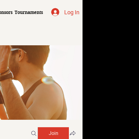
Log In
onsors
Tournaments
Join