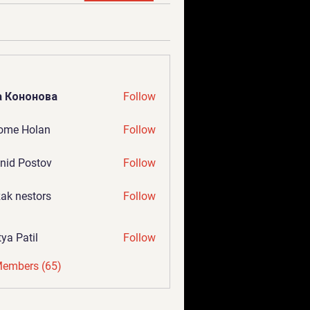
а Кононова
Follow
ome Holan
Follow
nid Postov
Follow
ak nestors
Follow
tya Patil
Follow
Members (65)