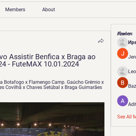
Members
About
Members
Ир
vo Assistir Benfica x Braga ao 
Jer
024 - FuteMAX 10.01.2024
Leo
Baz
es Covilhã x Chaves Setúbal x Braga Guimarães 
Adi
See All 