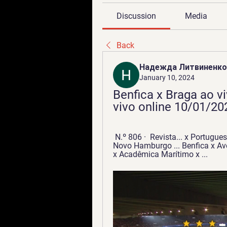
Discussion
Media
Back
Надежда Литвиненко
January 10, 2024
Benfica x Braga ao vi
vivo online 10/01/2
 N.º 806 · ‎ Revista... x Portuguesa Botafogo x Flamengo Camp. Gaúcho Grémio x 
Novo Hamburgo ... Benfica x Av
x Acadêmica Marítimo x ...