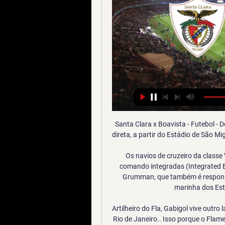
Santa Clara x Boavista - Futebol - Desporto Episódio n.1, Futebol - Desporto - Transmissão direta, a partir do Estádio de São Miguel, do jogo da 12ª jornada da Liga Vitalis de Futebol, ...

Os navios de cruzeiro da classe Voyager, Radiance, Freedom e Oasis tem pontes de comando integradas (Integrated Bridge System) da Sperry Marine, divisão da Northrop Grumman, que também é responsável pelas pontes de comando dos porta-aviões da marinha dos Estados Unidos Navios de cruzeiro são

Artilheiro do Fla, Gabigol vive outro lado da moeda após noite como "vilão" 00:00. Do UOL, no Rio de Janeiro.. Isso porque o Flamengo precisaria vencer os jogos em casa para chegar às oitavas de final.. Santos tenta manter 100% em clássicos em casa contra Palmeiras invicto fora .

Lista das transmissões de futebol Online. Links para canais de TV com futebol ao vivo. Benfica x Olhanense | Futebol Online em direto na SPORT TV1 - 20:30 GMT - 24/11/2012. Liga ZON SAGRES-BENFICA. vs. OLHANENSE. Partilhar. Sem comentários: Enviar um comentário. mensagens.

06/01 – 14h – Primavera x Atibaia 06/01 – 16h – Globo-RN x Vitória 09/01 – 14h – Atibaia x Globo-EN. 09/01 – 14h – XV de Piracicaba x Santa Cruz-AL 09/01 – 16h – Ituano x Vila Nova-GO GRUPO 17 – ARARAQUARA – ARENA DA FONTE. José Dias Sorriso vive …

JOGO Santa Clara x Benfica B – 29-10-2023 Ao vivo e online 29/10/2023 — Nacional da Madeira. 30-04-2023 Penafiel 0 - 3 SL Benfica B. Assistir Santa Clara x Benfica B ao vivo grátis 29-10-2023 Santa Clara ao vivo e ...

O Benfica só precisava de um empate para ser o campeão português da temporada 2018/2019 neste sábado, mas ao golear o Santa Clara por 4 a 1, no Estádio da Luz, em Lisboa, garantindo seu 37.º título nacional na história, a equipe manteve a supremacia no país, com o maior número de conquistas.

Vinte e dois pontos separam o Flamengo, líder do Campeonato Brasileiro, do Goiás, 10º colocado. A diferença de Santos e Palmeiras, 2º e 3º colocados respectivamente, para o meio da tabela é de 14. Vantagens que mostram bem a diferença entre os times qu

Neste domingo, o Bragantino venceu a Ponte Preta por 2 a 1, pela quinta rodada do Campeonato Paulista, no estádio Nabi Abi Chedid, com dois gols de

Joga-se hoje a 13ª jornada da Serie B do Brasil com um jogo entre Ponte Preta e America MG, duas equipas a viver fases muito distintas mas que deverão proporcionar um jogo equilibrado como é habito neste campeonato. Ponte Preta. O Ponte Preta tem feito uma epoca mediana ocupando neste momento a 8ª posição do campeonato com 19 pontos.

Cuando-Cubango é uma província de Angola, situada no sudeste do país. É limitada a norte pelas províncias do Bié e Moxico, a leste pela República da Zâmbia, a sul pela República da Namíbia e a oeste pelas províncias do Cunene e Huíla. A capital da província é a cidade de Menongue e dista de Luanda por 1051 km, e de Kuito por 342km.

Primeira Liga AO MINUTO: Siga o Benfica-Santa Clara AO 12/02/2022 — Os Encarnados podem aproveitar o empate no clássico entre FC Porto e Sporting para se aproximar dos Leões e colocar a desvantagem para os ...

Categoria Sub-19 União Harmonia F.C. 3x1 Grêmio Esportivo Sapucaiense-Sapucaia do Sul Evento realizado em 26/Setembro Arena Santos & Schein-Canoas

CD Nacional x Santa Clara AO VIVO onde assistir 04/11/2023 — CD Nacional x Santa Clara AO VIVO onde assistir – Segunda Liga - Acesse o nosso artigo e veja como assistir aos jogos ao vivo e online.

Satisfeito com o jogo treino, Wilson Júnior ressaltou o quanto a partida exigiu da equipe, devido a Ponte Preta ser uma equipe de nível de série A do Campeonato Brasileiro

A patela do joelho serve a transmissão de força ao estender o joelho e protege as regiões internas da articulação.. Bonsucesso – Rio de Janeiro – RJ Telefones : (21) 2260-8911.. Também atende nos bairros da Barra da Tijuca e Tijuca e em São João de Meriti.

Atlético Mogi x São José E. C. , válido pela Primeira Fase do Campeonato Paulista Segu