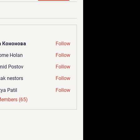
а Кононова
Follow
ome Holan
Follow
nid Postov
Follow
ak nestors
Follow
tya Patil
Follow
Members (65)