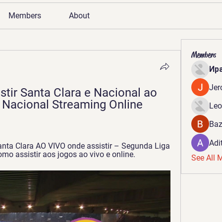
Members
About
Members
Ир
Jer
ir Santa Clara e Nacional ao 
 Nacional Streaming Online 
Leo
Baz
Adi
ta Clara AO VIVO onde assistir – Segunda Liga 
omo assistir aos jogos ao vivo e online.
See All 