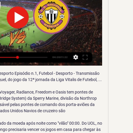
nda Divisão 2019, jogo disputado no Estádio Municipal Francisco Ribeiro Nogueira, o Nogueirão, em Mogi das Cruzes …

um atestado de residência que comprove que vive em Portugal há mais de 90 dias. Se tem Cartão de Cidadão, não precisa de pedir o cartão de utente do SNS. Basta apresentar o Cartão de Cidadão para ter acesso aos cuidados de saúde públicos. Entidade responsável por este serviço .

E pelo Campeonato Brasileiro teremos hoje, nesta tarde de sábado, 19 de Outubro, o jogo entre Ponte Preta 1 x 0 Bragantino. A partida está marcada para às 16h30 (Horário de Brasília), no Estádio Moisés Lucarelli, em Campinas.

Santa Clara x Porto: onde assistir, horário e escalações do 06/11/2021 — Neste domingo, o Santa Clara recebe o Porto em confronto válido pela 11ª rodada da Primeira Liga Portuguesa no Estádio de São Miguel, ...

um atestado de residência que comprove que vive em Portugal há mais de 90 dias. Se tem Cartão de Cidadão, não precisa de pedir o cartão de utente do SNS. Basta apresentar o Cartão de Cidadão para ter acesso aos cuidados de saúde públicos. Entidade responsável por este serviço .

Santa Clara - CD Nacional placar ao vivo, H2H e escalações Santa Clara CD Nacional esultado ao vivo (e transmissão online) começa no dia 11 de jan. de 2024 as 17:00 horário UTC como parte do Taça de Portugal, ...

El jogo Santos x U de Chile Ao Vivo será transmitido em vários canais de TV internacionais, mas você sabe que você pode assistir ao vivo gratuitamente pela Internet.<br /><br />O Santos visita a Universidad de Chile, no Estádio Nacional, em Santiago-Chile, às 22h (de Brasília), pelo jogo de ida da final da Recopa Sul-Americana 2012.

Eu valorizo muito o reconhecimento do Benfica e vai sempre ser muito importante porque, lá está, estão a aparecer numa altura que não é a melhor da minha carreira de longe, mas que acredito que me vão ajudar a chegar à ainda melhor forma da minha carreira”, reconheceu. Domingos Almeida Lima explicou a parceira e elogiou Koehler.

São Bernardo. Taboão da Serra 15/06 - 15h00 Notícias Lances Ficha Técnica. PAULISTA SUB 20: Red Bull vence Ituano fora de casa e abre vantagem EM VANTAGEM PAULISTA SUB 17: Palmeiras e São Paulo vencem apertado e largam na frente na semi

* Iniciados B - Campeonato Distrital 1a Divisão * Grupo. Data. Jogo. 1a fase - Zona Sul. 16/09/2012 10:30. AD TABOEIRA 2. x. 3 UD Oliveirense

COM GODA, LÉO BUENO E VITOR PONTE PRETA PRONTA PARA ENCARAR O SÃO BERNARDO PELO PAULISTÃO. Fabio Oliveira novo técnico da Ponte Preta terá a disposição a base da equipe que o consagrou na temporada passada comandando o tricolor do Morumbi.

Oferecemos os serviços de Design de Sobrancelhas, tintura de henna e permanente de cílios, além de todos os tipos de depilação existentes no mercado. São 3 segmentos em um só espaço. Cia do Pelo - Barra da Tijuca, Loja Matriz - Av. das Américas, 500, Bloco 9, sala 214 - Barra da Tijuca, Rio de Janeiro …

Como chegar à Eslovénia – dicas de voos. Não existem voos diretos de Portugal para a Eslovénia. Se pretender voar de Lisboa ou Porto para Liubliana terá sempre de fazer escala. A alternativa que encontramos (e recomendamos) foi voar para a vizinha capital da Croácia, Zagreb, através de um voo direto da Croatian Airlines a partir de Lisboa.

Depois veio o grandíssimo Euro 2000, onde jogámos á bola como nunca, e pra mim quase que acabava aí, a minha relação sincera com a Selecção! Com Oliveira no Mundial 2002, assistiu-se ao degredo, e nao fosse Scolari, eu nunca mais teria vibrado com a equipa das Quinas! Envolvi-me de corpo e alma no Euro 2004!

A companhia de aviação executiva Twoflex conseguiu autorização da Anac (Agência Nacional de Aviação Civil) para operar uma ponte aérea entre o aeroporto de Jacarepaguá, na Barra da Tijuca, no Rio de Janeiro, e Congonhas, em São Paulo.

O PAÍS Segunda-feira, 12 de Agosto de 2019. 3. Chegada de mais de 800 viaturas Pegado condicionada por atrasos no financiamento Atraso na disponibilização de financiamento e na abertura de cartas de crédito condicionam a chegada de 876 viaturas de marca angolana Pegado, previstas inicialmente para o último mês de Julho, fez saber o.

Avenida Ayrton Senna da Silva, RIO DE JANEIRO, RJ : Rodovia Linha Amarela, RIO DE JANEIRO, RJ. HORÁRIOS - 405T BARRA DA TIJUCA X NOVA IGUAÇU - VI... HORÁRIOS - 405T NOVA IGUAÇU X BARRA DA TIJUCA - VI... HORÁRIOS - 453T CABUÇU X DUQUE DE CAXIAS - VIAÇÃO.

Viver Bem Notícias. UNIMED VALE DO SINOS. Visite Nosso Site Área de Ação Tire suas Dúvidas Entre em Contato Documentos para download. Endereço: Rua Tupi, nº 962, Bairro Rio Branco Novo Hamburgo - RS CEP: 93336-010 - Brasil Dúvidas? Ligue para 0800 642 1800.

Dunluce Irish Pub, Mr Moo e Clube de Campo Santa Rita juntos em uma mega produção Falta um pouco mais de 10 dias para começar o maior carnaval de clube da região do Vale do Paraíba. Clube de Campo Santa Rita em parceria o Dunluce Irish Pub e Mr Moo é sinônimo de grande […]

Confira as últimas notícias sobre o Clube de Regatas Vasco da Gama. 31/10/2019 - 23:39 Otto Carvalho critica confusão na reunião do Conselho Deliberativo. O membro do Conselho Fiscal do Vasco da Gama, Otto Carvalho, reclamou de confusão na reunião do CD em rede social.

Vitória Setúbal x Rio Ave - Campeonato Português - Minuto a Minuto Terra. 0. Campeonato Português - Estádio do Bonfim - 25/11/2016. Vitória Setúbal VST 0.. Finalização defendida em direção ao centro do gol. Arnold (Vitória Setúbal) finalização com o pé direito do lado direito da área.

Nacional 1-1 Santa Clara :: Liga Portugal SABSEG 2023/24 Santa Clara. 65%. 17 votos. 26 votos. ESTAVA NO ESTÁDIO? Para marcar este jogo como um dos que assistiu ao vivo é necessário que seja registado. Faça login ou ...

O Flamengo vai a campo enfrentar o Santos neste sábado, 14 de Setembro, às 17h00, no Maracanã, zona norte do Rio de Janeiro, pelo Campeonato Brasileiro Série A. O jogo terá transmissão do canal PREMIERE (pay-per-view). Acompanhe aqui o minuto à minuto da partida.

Começa em Estarreja na próxima sexta-feira, dia 23 de Março a 