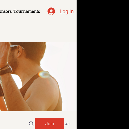
Log In
onsors
Tournaments
Join