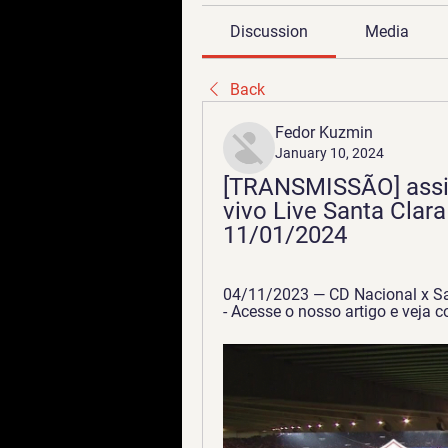
Discussion
Media
Back
Fedor Kuzmin
January 10, 2024
[TRANSMISSÃO] assist
vivo Live Santa Clara
11/01/2024
04/11/2023 — CD Nacional x San
- Acesse o nosso artigo e veja c