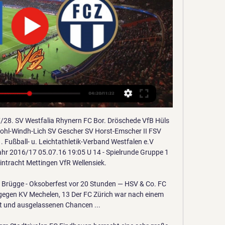
h nicht vollendendes Überzeugt mit der Dreierkette die.

Auf den HOFER-Internetseiten erfahren Sie alles zu den Öffnungszeiten, HOFER-Produkten, HOFER-Filialen, Karriere bei HOFER und über unseren Foto Service.

Wer überträgt HSV gegen FC Zürich live? (Testspiel) Gegen die PSV Eindhoven erkämpfte sich der Zweitligist ein 2:2-Unentschieden. Mit dem FC Zürich wartet auf die Rothosen am Donnerstagnachmittag der nächste ...

besteht aus folgenden Personen: Peter Martens - Lernentwickler, Institutsleiter, Lerntherapeut Anna Martens - stv. Institutsleitung, Lerntherapeutin Petra Baumgarte - Diplom Sozialpädagogin, Lerntherapeutin Claudia Schwieger - Bankkauffrau, Lerntherapeutin Tobias Willsch-Wingender - Lerntherapeut in Ausbildung Simone Beil - Diplom.

Munas Dabbur wird nach dieser Saison von Red Bull Salzburg zum FC Sevilla wechseln. Das gab Österreichs Serienmeister am Donnerstag bekannt. Zu den Ablösemodalitäten wurden keine Angaben gemacht. Der Stürmer absolvierte bisher 110 Pflichtspiele für …

Berlin. (PM Eisbären) Mit dem wieder genesenen Constantin Braun gehen die Eisbären Berlin ins morgige Heimspiel gegen die Krefeld Pinguine (19:30 Uhr, Mercedes-Benz Arena Berlin). Somit kommt es am elften DELSpieltag zum Familienduell mit seinem drei Jahre jüngeren Bruder Laurin, der nach seinem

Arminia Bielefeld hat beim 2:2 im Ostwestfalen-Derby beim SC Paderborn einen wichtigen Sieg im Abstiegskampf der zweiten Liga nur ganz knapp verpasst. Das Spiel am Freitag (30.11.2018) in.

Die SCL Tigers besiegen die Rapperswil-Jona Lakers zu Hause 4:1. Während die Langnauer zum dritten Mal in Folge gewinnen, erleiden die Lakers die vierte Niederlage in Serie.

Der Bau hat inklusive Grundstück ca. 16,8 Millionen Euro gekostet und wurde von den Telekom Baskets (Kredit), Sponsoren und der Stadt Bonn (Zuschuss) ermöglicht. Besitzer und Betreiber des Telekom Dome ist die BonBas GmbH, der wirtschaftliche Träger des Bundesliga-Spielbetriebs der Telekom Baskets Bonn. Der Telekom Dome ist in der Basketball.

Se TSG 1899 Hoffenheim – FC Bayern München på TV & stream. Vår TV-guide ger dig tider, kanal, spelschema, tabell. Missa aldrig en match med TVmatchen!

Weltweite Niederlassungen. Johnson Electric unterhält langfristige, strategische Beziehungen zu den global führenden Industrieunternehmen und bietet ihnen nachhaltige Antriebslösungen.

Schalke – Man City, im Champions League-Achtelfinale: Infos zu Livestream und live TV-Übertragung des Mittwoch-Spiels Schalke 04 gegen Manchester City gibt es hier. Schalke 04 gegen Man City – so lautet das heutige Achtelfinal-Spiel der Champions League. Auf Schalke in der VELTINS Arena

Aufstellungen, Spielerwechsel, Torschützen, Karten und weitere Statistiken zum Eredivisie-Spiel zwischen Willem II Tilburg und Sparta Rotterdam aus der Saison 2017/2018.

Auf Dekadensicht weist die Aktie von Borussia Dortmund einen deutlichen Kurszuwachs von im Schnitt 24,3% pro Jahr aus. Ein Einsatz in Höhe von 10.000 Euro wäre damit auf 87.996,06 gestiegen.

Leben Manfred Jurgensen wuchs in Flensburg auf und lebt seit 1961 in Australien . Er studierte Germanistik an der University of Melbourne und an der Universität Zürich , an der er 1968 mit einer Arbeit über Goethes Ästhetik zum Doktor der Philosophie promovierte .

Mit Hannover 96 und dem 1. FC Nürnberg sind zwei echte Traditionsvereine abgestiegen. Der 1. FC Köln und der SC Paderborn hingegen werden in der kommenden Spielzeit wieder erstklassig spielen. Ob die beiden Aufsteiger die Klasse halten werden, entscheidet sich wohl wie so oft erst am letzten Spieltag der Saison. Bundesliga Tickets online.

Bei RB Leipzig gegen Schalke 04 kommt es am Samstag zu einem pikanten Wiedersehen. S04-Trainer Weinzierl kommt in die Messestadt. Er wäre um ein Haar selbst bei RB gelandet.

Darmstadt 98 vermeidet in der 2. Bundesliga mit Glück die nächste Heimpleite. Ein früher Platzverweis schwächt die Lilien gegen den 1. FC Heidenheim.

FC Schalke 04 - Borussia Mönchengladbach . Nach dem starken Auftritt gegen Wolfsburg, möchten die Gladbacher auch beim Tabellenzweiten Schalke 04 was mitnehmen.

Dortmund - Augsburg im Livestream oder TV. Sky zeigt 266 der insgesamt 306 Bundesliga-Spiele in dieser Saison live auf seiner Streaming-Plattform Sky Go.

Wir verwenden auf dieser Webseite Cookies und ähnliche Technologien, um unser Angebot nutzungsfreundlicher für Sie zu gestalten. Durch die Nutzung unserer Webseite stimmen Sie dem Einsatz dieser Technologien zu. Weitere Informationen hierzu und wie Sie der Verwendung dieser Technologien

(((FERNSEHER!))) Zürich gegen Hamburger SV im internet vor 19 Stunden — Basel gegen Aarau live im tv Basel gegen Aarau live im tv sportlive HSV Hamburg Der lange Weg zurück. Der Handball Sportverein Hamburg ...

FC Zürich: Willkommen beim FCZ - #NieUsenandGah Bundesliga? VfB Stuttgart gegen den Hamburger SV im TV und IPTV, Live-Stream & Live-Ticker; Zweimal an einem Wochenende: Zwei ...

Der Unterschied liegt allein darin, dass Deutschland hier der Tätigkeitsstaat und Serbien der Wohnsitzstaat ist. Für Deutschland als Tätigkeitsstaat ergeben sich dabei grundsätzlich 3 Möglichkeiten: Deutschland besteuert die Einkünfte, Deutschland besteuert die Einkünfte nicht oder; Deutschland besteuert zwar die Einkünfte, aber nur begrenzt.

Nach nur einem halben Jahr beim Hamburger SV wird Albin Ekdal schon wieder mit einem Abschied in Verbindung gebracht. Wie das italienische Onlineportal ‚transfermarktweb.com‘ berichtet, weckt.

Sujet: Ralf Fährmann [Verliehen an Norwich City], Entrées: 1101, dernière réponse: 6 juil. 2019 - 15:06 h Ralf Fährmann [Verliehen an Norwich City] - FC Schalke 04 - Forum | Page 48 | Transfermarkt

TuS Ferndorf - SG Schalksmühle-Halver Turnier 6 TV Emsdetten - TuS-N Lübbecke Oranienburger HC - Füchse Berlin Turnier 7 HSG Krefeld - ASV Hamm-Westfalen HSG Ostsee N/G - TBV Lemgo Turnier 8 SC Magdeburg - VfL Lübeck-Schwartau Handball Hannover-Burgwedel - Eintracht Hildesheim Gruppe Süd Turnier 1 TV 05/07 Hüttenberg - HC Elbflorenz 2006

UEFA Europa Leag