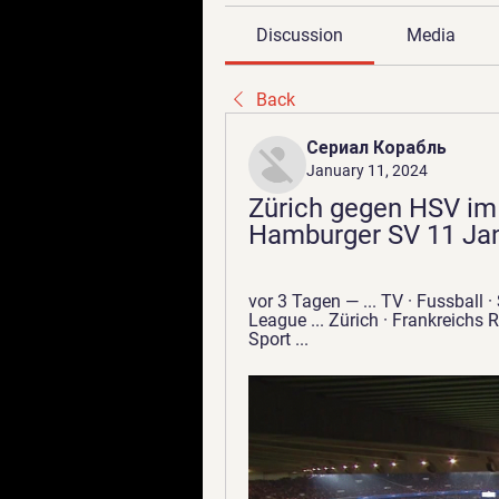
Discussion
Media
Back
Сериал Корабль
January 11, 2024
Zürich gegen HSV im 
Hamburger SV 11 Jan
vor 3 Tagen — ... TV · Fussball
League ... Zürich · Frankreichs 
Sport ...