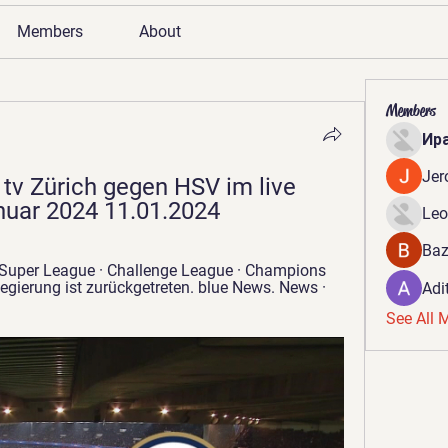
Members
About
Members
Ир
Jer
tv Zürich gegen HSV im live 
uar 2024 11.01.2024
Leo
Baz
 · Super League · Challenge League · Champions 
Regierung ist zurückgetreten. blue News. News · 
Adi
See All 