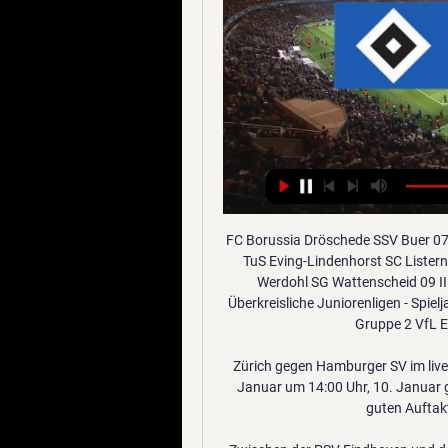
FC Borussia Dröschede SSV Buer 07/28. SV Westfalia Rhynern FC Bor. Dröschede VfB Hüls TuS Eving-Lindenhorst SC Listernohl-Windh-Lich SV Gescher SV Horst-Emscher II FSV Werdohl SG Wattenscheid 09 II . Fußball- u. Leichtathletik-Verband Westfalen e.V Überkreisliche Juniorenligen - Spieljahr 2016/17 05.07.16 19:05 U 14 - Spielrunde Gruppe 1 Gruppe 2 VfL Eintracht Mettingen VfR Wellensiek.

Zürich gegen Hamburger SV im live Brügge - Oksoberfest vor 20 Stunden — HSV & Co. FC Januar um 14:00 Uhr, 10. Januar gegen KV Mechelen, 13 Der FC Zürich war nach einem guten Auftakt und ausgelassenen Chancen ...

Zwischen der PSV Eindhoven und dem Stadtrivalen FC Eindhoven herrscht eine sehr große Rivalität, was beide nicht davon abhielt, mit dem PSV/FC Eindhoven ein gemeinsames Frauenfußballteam aufzustellen, welches bis 2012 in der BeNe League spielte. Seit der Saison 2015/16 firmiert dieses Team unter dem Namen PSV Eindhoven.

Boa Hora FC - AM Madeira Spiel Ergebnis und Tore Das Team Boa Hora FC hat das Spiel gegen AM Madeira mit 32 : 35 verloren. Das Handball Spiel fand am 30.09.2017, 17:00 Uhr im Rahmen der der Liga Primeira Divisao statt.

März: Augsburger Panther - Düsseldorfer EG (14.00) Kölner Haie - ERC Ingolstadt (16.30) Red Bull München - Qualifikant 1 (17.00) Adler Mannheim - Qualifikant 2 (19.00) 4. Spieltag, Freitag, 22.

Wer überträgt HSV gegen FC Zürich live? (Testspiel) U19 Spielbericht vom So 01.10.23 14:30; HSV Säuliamt – TV Unterstrasse HSV Säuliamt vs. Gegner 34:35 (14:18) Im ersten Heimspiel trafen die Säuliämtler am ...

Ihre E-Mail-Adresse wird verwendet, um Käufe zu bestätigen, und hilft Ihnen bei der Verwaltung Ihres Steam-Accounts. Steam wird eine Bestätigungsanfrage an diese E-Mail-Adresse senden.

Kostenloses Girokonto. Sparen, Kredite & Fonds – einfach, transparent und sicher. 24/7 Stunden via Telefon und online erreichbar. Bank. Aber besser.

Bevor Sie Ihren Urlaub in Dresden antreten, empfiehlt es sich einen Reiseführer oder einen CityGuide zu erwerben. Zum einen können Sie sich so schon im Vornherein informieren, welche Dresdner Sehenswürdigkeiten Sie unbedingt besichtigen wollen und zum weiteren helfen die integrierten Stadtpläne zu jederzeit die Orientierung zu behalten.

Kiel hatte vergangenen Freitag entschieden, ein «Wintermoratorium» aufzulegen und bis Ende März 2014 niemanden nach Serbien, Mazedonien, Kosovo, Montenegro, Albanien oder Bosnien-Herzegowina.

Zürich gegen Hamburger SV im live tv stream Morgen sind wir wieder LIVE: Das Testspiel gegen den FC Zürich übertragen wir ab 13.30 Uhr exklusiv und natürlich kostenlos auf YouTube ...

Cookies ermöglichen eine Vielzahl von Funktionen, die deinen Besuch bei CinemaxX.de angenehmer gestalten. Indem du den Button "OK" anklickst, stimmst du …

Testspiel: HSV vs PSV Eindhoven live im TV und Online- Der FCZ qualifizierte sich für die Sechzehntelfinals, dort schied er gegen den Hamburger SV (1:3 und 0:0) aus. In der Saison 2008/09 wurde der FCZ, dank eines 1 ...

20190804-0006_7D2_8428.JPG Wolfsberg - Sturm Graz 209 x angesehen Oesterreichische Fussball Bundesliga, 2. Runde, Wolfsberger AC - SK Sturm Graz, Lavanttal Arena Wolfsberg, 04.08.2019.

Buchen Sie online Valencia Hotel in Krasnodar, Russland. Lesen Sie mehr als 30 Gästemeinungen. Vergleichen Sie die Preise, um immer die besten Preise für Ihre Reise zu erhalten.

Am 33. Spieltag der Fußball Bundesliga trennten sich in Wolfsburg der VfL Wolfsburg und der BVB 2:1. Die Generalprobe des Pokalfinals in zwei Wochen ist aus Sicht der Wolfsburger geglückt.

Wir sind auf dieses Restaurant gestoßen, als wir in Cagliari abseits der ausgetretenen Pfade auf der Suche nach etwas zu essen waren. Wir wollten uns umdrehen, sahen aber einige Pflanzen draußen, nur ein paar Meter die Straße hinauf, und beschlossen, weitere Nachforschungen anzustellen.

Grüße aus Wolfsburg ich glaube das wird für uns heute mindestens genau so schwer wie die letzten Spiele. Ein neues System was mich noc