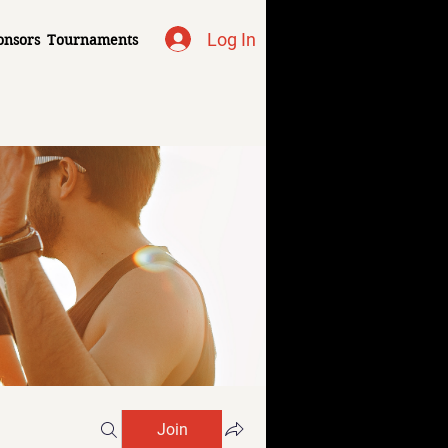
Log In
onsors
Tournaments
Join