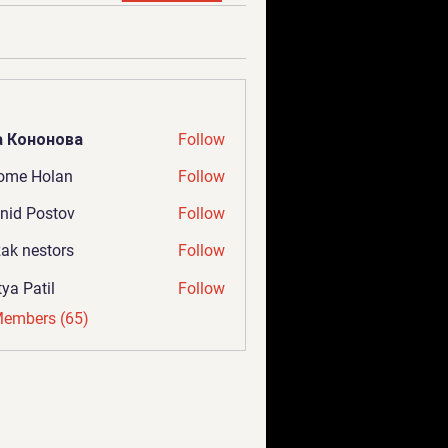
а Кононова
Follow
ome Holan
Follow
nid Postov
Follow
ak nestors
Follow
tya Patil
Follow
Members (65)