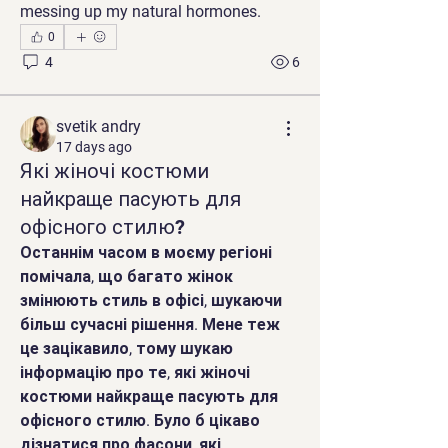
messing up my natural hormones.
0
4
6
svetik andry
17 days ago
Які жіночі костюми
найкраще пасують для
офісного стилю?
Останнім часом в моєму регіоні 
помічала, що багато жінок 
змінюють стиль в офісі, шукаючи 
більш сучасні рішення. Мене теж 
це зацікавило, тому шукаю 
інформацію про те, які жіночі 
костюми найкраще пасують для 
офісного стилю. Було б цікаво 
дізнатися про фасони, які 