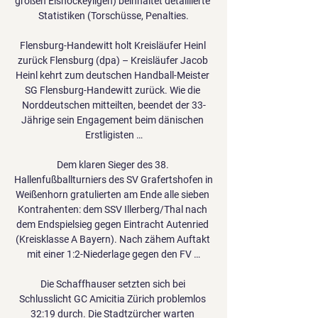
großen Eishockeyligen) beinhaltet detaillierte 
Statistiken (Torschüsse, Penalties.

Flensburg-Handewitt holt Kreisläufer Heinl 
zurück Flensburg (dpa) – Kreisläufer Jacob 
Heinl kehrt zum deutschen Handball-Meister 
SG Flensburg-Handewitt zurück. Wie die 
Norddeutschen mitteilten, beendet der 33-
Jährige sein Engagement beim dänischen 
Erstligisten …

Dem klaren Sieger des 38. 
Hallenfußballturniers des SV Grafertshofen in 
Weißenhorn gratulierten am Ende alle sieben 
Kontrahenten: dem SSV Illerberg/Thal nach 
dem Endspielsieg gegen Eintracht Autenried 
(Kreisklasse A Bayern). Nach zähem Auftakt 
mit einer 1:2-Niederlage gegen den FV …

Die Schaffhauser setzten sich bei 
Schlusslicht GC Amicitia Zürich problemlos 
32:19 durch. Die Stadtzürcher warten 