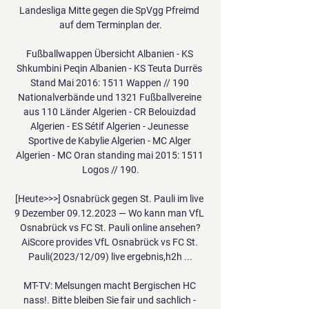
Landesliga Mitte gegen die SpVgg Pfreimd 
auf dem Terminplan der.

Fußballwappen Übersicht Albanien - KS 
Shkumbini Peqin Albanien - KS Teuta Durrës 
Stand Mai 2016: 1511 Wappen // 190 
Nationalverbände und 1321 Fußballvereine 
aus 110 Länder Algerien - CR Belouizdad 
Algerien - ES Sétif Algerien - Jeunesse 
Sportive de Kabylie Algerien - MC Alger 
Algerien - MC Oran standing mai 2015: 1511 
Logos // 190.

[Heute>>>] Osnabrück gegen St. Pauli im live 
9 Dezember 09.12.2023 — Wo kann man VfL 
Osnabrück vs FC St. Pauli online ansehen?
AiScore provides VfL Osnabrück vs FC St. 
Pauli(2023/12/09) live ergebnis,h2h ...

MT-TV: Melsungen macht Bergischen HC 
nass!. Bitte bleiben Sie fair und sachlich - 