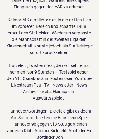
Trainern ermöglicht, während eines Spiels 
Einspruch gegen den VAR zu erheben.

Kalmar AIK etablierte sich in der dritten Liga 
im vorderen Bereich und schaffte 1938 
erneut den Staffelsieg. Wiederum verpasste 
die Mannschaft in der zweiten Liga den 
Klassenerhalt, konnte jedoch als Staffelsieger 
sofort zurückkehren.

Hürzeler: „Es ist ein Test, den wir sehr ernst 
nehmen“ vor 9 Stunden — Testspiel gegen 
den VfL Osnabrück im kostenlosen YouTube-
Livestream Pauli TV · Newsletter · News-
Archiv. Tickets. Heimspiele · 
Auswärtsspiele ...

Hannover/Göttingen. Bielefeld gibt es doch! 
Am Sonntag feierten die Fans beim Spiel 
Hannover 96 gegen VfB Stuttgart einen 
anderen Klub: Arminia Bielefeld. Auch der Ex-
Göttinger Jan
