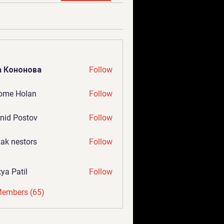
а Кононова
Follow
ome Holan
Follow
nid Postov
Follow
ak nestors
Follow
tya Patil
Follow
Members (65)