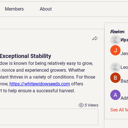
Members
About
Members
Ир
Jer
xceptional Stability
dow is known for being relatively easy to grow, 
Leo
 novice and experienced growers. Whether 
ant thrives in a variety of conditions. For those 
Baz
row, 
https://whitewidowseeds.com
 offers 
t to help ensure a successful harvest.
Adi
5 Views
See All 