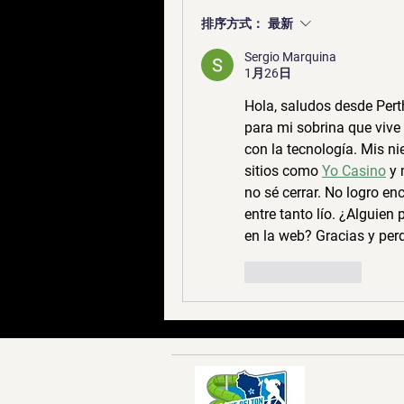
排序方式：
最新
Sergio Marquina
1月26日
Hola, saludos desde Perth
para mi sobrina que vive 
con la tecnología. Mis ni
sitios como 
Yo Casino
 y
no sé cerrar. No logro en
entre tanto lío. ¿Alguien
en la web? Gracias y per
按讚
回覆