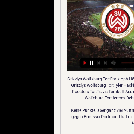
Grizzlys Wolfsburg Tor:Christoph Höhenleitner, Assists:Torsten Ankert, Stephen Dixon 44:58 Grizzlys Wolfsburg Tor:Tyler Haskins, Assists:Alex Roach, Torsten Ankert 52:28 Iserlohn Roosters Tor:Travis Turnbull, Assists:Chad Costello, Christopher Fischer 53:24 Grizzlys Wolfsburg Tor:Jeremy Dehner, Assists:Tyler Haskins 53:56 Verlängerung.

Keine Punkte, aber ganz viel Auftrieb für die nächsten Wochen! Trotz der 1:3-Niederlage gegen Borussia Dortmund hat die Leistung des 1. FC Köln gezeigt: Die Mannschaft von Achim Beierlorzer (51.

[frei>>>] Wehen gegen STVV im stream 1. FC St. Pauli vor 40 Minuten — vor 35 Minuten — 26.09.2023 — Live im TV und Online-Stream: So seht ihr die Erstrunden-Partie des DFB-Pokals zwischen der SV Wehen Wiesbaden ...

Basketball - Deutschland: Finde hier die letzten Ergebnisse von BG Göttingen sowie alle bisherigen Ergebnisse von BG Göttingen in dieser Saison.

Es wurde also höchste Zeit aus Sicht der Greuther, dass diese schwarze Serie reißt! 86. Tooooor! SPVGG GREUTHER FÜRTH - MSV Duisburg 1:0. Daniel Keita-Ruel verwandelt - aber erst im Nachschuss.

Club & Profis ... gegen den Landesklassevertreterweiter lesen. 04.07.2017. Spielplan veröffentlicht: FCC startet beim SV Wehen Wiesbaden. Das erste Heimspiel der Drittligasaison ...

Diese Webseite verwendet Cookies. Cookies werden zur Benutzerführung und Webanalyse verwendet und helfen dabei, diese Webseite zu verbessern. Durch die weitere Nutzung der Webseite stimmen Sie der Verwendung von Cookies zu.

falls zu Gast in Winterthur sind The Boomtown Rats, die irische New-Wave-Band um ihren charismatischen, langhaarigen Leadsänger Bob Geldof. RIO 28. bis 31. Mai, Halle 53 Winterthur An Winterthur klebt das Image des «ewigen Zweiten»: Im Kan-ton stets im Schatten der grösseren und glamouröseren Kan-tonshauptstadt.

Gelbe Karte für Junior Kadile (Stade Rennes) 27. 17:27. Gelbe Karte für Đorđe Jovanović (FK Brodarac) 1. 17:01. Spielbeginn. U19 Youth League . Anzeige. News - Youth League. 24.10.

In der ersten Saison der eingleisigen zweiten Bundesliga sahen 521.203 Zuschauer die 379 Spiele. Der durchschnittliche Besuch lag damit bei 1.375 Zuschauern. Die meisten Zuschauer hatte der TUSEM Essen mit 40.153 Zuschauern in 19 Ligaspielen.

Finde unsere besten und aktuellen Wettquoten für Atlético Mineiro U20 - Botafogo U20 Fußball Partien im Vergleich mit SmartBets. Jetzt kostenlos anmelden und nach deinen Wünschen anpassen!

Am 32. Spieltag und damit schon zwei Runden vor Ende der Saison 2015/16 hat der SC Freiburg den direkten Wiederaufstieg in die Bundesliga perfekt gemacht. Der Schlusspfiff nach dem 2:1 in.

Der souveräne Leader aus der Challenge League hat sich einen Platz unter den letzten 16 Teams redlich verdient. In der ersten Runde setzte man sich gegen den FC Iliria mit 6:1 durch, im 1/16-Final siegte man gegen den FC Lugano gleich mit 3:0.

Der FC Thun verliert sein Auswärtsspiel gegen den FC Sion mit 2:1. Der Sittener Leo Itaperuna erzielte in der 61. Minute den Siegestreffer für die Walliser. Der FC Sion hat seinen Heimsieg dem Doppeltorschützen Léo zu verdanken. Denn die Walliser, die auf die Unterstützung der nach dem

Die SG Sonnenhof Großaspach weist eine für einen Fußballverein untypisch kurze Historie auf. Der aktuelle Kader setzt sich bis auf vier Spieler seit 2014 aus neuen Profispielern zusammen. Unser nächster Gegner startete erfolgreich in die Saison und belegte nach dem ersten Spieltag zeitweise die Tabellenspitze. Der junge Verein bestritt das.

Spieltag 39: Roosters @ Ingolstadt. Iserlohn – Auch am Tag nach der Heimniederlage gegen die Augsburger Panther herrschte große Unzufriedenheit im Lager der Roosters. Daine Todd sprach aus, was alle beschäftigte. „Wir finden keinen Weg zu gewinnen und machen zu viele… weiterlesen

Bilder im Zeitraffer: Thun Strandbad Live Webcam der Thuner Altstadt mit Blick auf die untere Schleuse, Mühleplatz und das Schloss. Die Stadt liegt am Ausfluss der Aare aus dem Thunersee.
