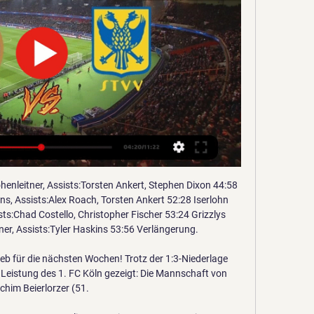

Inter wird sicherlich genau so spielen, wie im Hinspiel nach dem 1:0. Da gilt es für den BVB die richtige Balance zu finden, denn sollte Inter in Führung gehen wird es richtig schwer.

FC Chelsea. Zum Tipp Jetzt wetten! FC Salzburg. SSC Napoli. FC Krasnodar. FC Valencia. Inter Mailand. Eintracht Frankfurt. Benfica Lisbon. GNK Dinamo Zagreb. Zum Bonus. SK Slavia Prague. FC Sevilla. FC Villarreal. FC Zenit St Petersburg. FC Arsenal. Stade Rennes. Vorheriger Spieltag. Nächster Spieltag. Pauli 2. Liga Tipp: Aus der Traum vom.

Der Nürburgring - das einzigartige Ausflugsziel für Motorsportfans und Familien rund um die zwei faszinierendsten Rennstrecken der Welt (Nordschleife und Grand-Prix-Strecke). Buche Tickets für Motorsport-Events, Fahrerlebnisse und vieles mehr!

Zudem besteht großes Interesse an Magdeburgs Kreisläufer Bartosz Jurecki, dessen Vertrag 2009 beim SCM ausläuft. Mit einer verstärkten Mannschaft könnte wieder an die großen Erfolge der Vergangenheit angeknüpft werden. Kielce war zwischen 1993 und 2003 sechsmal Meister. Zudem stehen auch fünf Pokalsiege auf dem Briefbogen. Der letzte von 2006.

Rapid-Trainer Dietmar Kühbauer kündigt an, auch im Schlager am Sonntag in Salzburg "physisch spielen" zu wollen. Dass die Grün-Weißen mit ihrer harten Gangart Verletzungen der Gegner in Kauf nehmen würden, weisen die Hütteldorfer weiterhin vehement zurück...

50 Jahre Erfahrung sind ein Garant, dass auch Ihre Reise ein voller Erfolg wird. Buchen Sie jetzt mit der Qualitätsgarantie vom führenden Schweizer Reiseveranstalter für Fernreisen - knecht reisen.

Leipzig to face Sint-Truiden and VSG Altglienicke in friendlies 31.07.2023 — SV Wehen Wiesbaden vs. STVV | 1-0. Lierse Kemenzonen vs. STVV | 1-3. STVV vs. Al Taawoon | 2-0. VSG Altglienicke. The Berlin side finished 5th ...

Fiona und Nils – endless love . Heute haben wir schon den ganzen Tag über so richtig gute Laune, weil wir euch dieses hinreißende Paarshooting von Fiona und Nils zeigen dürfen. Das glückliche Paar strahlt eine ansteckende Lebensfreude und Leichtigkeit aus und seine Verliebtheit wirkt so innig und ehrlich.

Davon ausgehend, erwarten wir eine hart umkämpfte Begegnung mit einem 0:1-Sieg für VfL Wolfsburg bei Spielende. Wir freuen uns darauf. Unseren kompletten Satz an Prognosen, Statistiken und die Match-Umfrage für 1. FSV Mainz 05 gegen VfL Wolfsburg findest du unten - ebenso wie aktualisierte Quoten.

VfL Potsdam und HV Grün-Weiß Werder : Gnadenlose Gäste. Einen starken Auftritt legten die Drittliga-Handballer des VfL Potsdam zum Jahresabschluss hin.

SV Wehen Wiesbaden - Eintracht Braunschweig 08.12.2023 — Der Franzose setzt sich im Mittelfeld viel zu einfach gegen Vukotić durch und dann zündet er den Turbo. Der Wiesbadener kommt überhaupt nicht ...

VfB Oldenburg. Rylewicz spielte in der Jugend des Hamburg-Eimsbütteler Ballspiel-Club. Von 1955 bis 1963 absolvierte er beim VfB Oldenburg in der damals erstklassigen Fußball-Oberliga Nord 93 Ligaspiele und erzielte 30 Tore. Er debütierte am ersten Spieltag der Saison 1955/56 am 28. August 1955 beim Auswärtsspiel gegen Göttingen 05 (2:3.

SV Langkampfen Vereinshomepage. Ich stimme der Verwendung von Cookies zu. Auch wenn ich diese Website weiter nutze, gilt dies als Zustimmung.

Aufstellung | SC Verl - SV Wehen Wiesbaden SC Verl gegen SV Wehen Wiesbaden; Aufstellung. Heute live · Bundesliga · 2 angebotene Produkte verantwortlich. Kostenlose Online-Spiele · mehr Spiele.

Freiburg – Im Doppeltest gegen den italienischen Erstligisten Cagliari Calcio hat der SC Freiburg eine Niederlage kassiert und einen Sieg geholt. Bei der offiziellen Saisoneröffnung im Schwarzwald-Stadion unterlag der badische Fußball-Bundesligist im ersten Spiel mit 0:1 (0:0). Für Cagliari traf vor gut 13.000 Zuschauern Joao Pedro (57.

Sebastian Leonard, Pfaffing 15. Ernestine Wandinger, Haag 15. Burgi Zierer, Brannenburg 15. Rosemarie Vollert 15. Walter und Olga. Heimann, Haag 15. Gottfried Allram 15. Helga Wessling 15.

Offizielle Website des SC Unterpremstätten | Steiermark. Angemeldet bleiben Passwort. Heimsieg gegen den SC Kalsdorf Bernds Bilder vom Heimsieg gegen den SC Kalsdorf sind online. Bei uns können Sie die besten Fussballreisen Sportreisen Musikreisen und Kulturreisen. Frankfurt Red Bull Salzburg vs. Rapid Wien SV Ried vs. SC Wiener

SV Wehen gegen STVV im stream - Ukraine Eurointegrat vor 44 Minuten — SV Wehen gegen STVV im stream Ergebnisse SV Wehen Wiesbaden - Testspiele Vereine 12.01.2024 Schaue fern Einwände gegen das Protokoll vom ...

Der letztjährige Meister Langenthal kommt in der Swiss League immer besser in Fahrt. Die Oberaargauer gewinnen den Spitzenkampf bei Leader Ajoie 3:0. Drei der ersten vier Partien hatte Langenthal zum Saisonauftakt verloren, doch nun funktioniert das Konzept des neuen Trainers Jeff Campbell immer besser. Dank zwei Toren des Captains und.

Tagesordnung Hilfe bei Hass und Hetze im Internet · Freizeit, Kultur, Vereine SV Wehen - Nachwuchsleistungszentrum; Kleine Anfrage Fraktion Bündnis 90/Die Grünen vorhanden.

Sechs U19-Spieler der Comets sind Deutsche Vizemeister Beim Jugendländerturnier 2019 in Oldenburg/Niedersachsen spielte die bayerische U17-Auswahlmannschaft „Bavarian Warriors“ stark und scheiterte erst im Finale an der NRW-Auswahl „Green Machine“ mit 8:22.

Das Jahr 1954 ist nicht nur für Fußballbegeisterte ein ganz besonderes Jahr. Als „Wunder von Bern“ ging der Erfolg unserer deutschen Nationalmannschaft, die …

Um dies zu vermeiden, muss, nach Informationen des serbischen Außenministeriums, ein Reisender zuvor auf anderem Weg nach Serbien einreisen und erst im Anschluss nach Kosovo ausreisen. Diese vorherige Einreise nach Serbien wird elektronisch registriert, sodass bei der späteren Ausreise aus Serbien die Einreise dokumentiert ist.

1. FC Heidenheim 1846 – Hamburger SV SG Dynamo Dresden – SSV Jahn Regensburg SC Paderborn 07 – 1. FC Köln 19. Spieltag 29.–31.1.2019 Hamburger SV – SV Sandhausen SSV Jahn Regensburg – SC Paderborn 07 VfL Bochum 1848 – MSV Duisburg 1. FC Union B