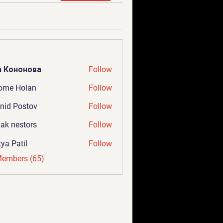
а Кононова
Follow
ome Holan
Follow
nid Postov
Follow
ak nestors
Follow
tya Patil
Follow
Members (65)