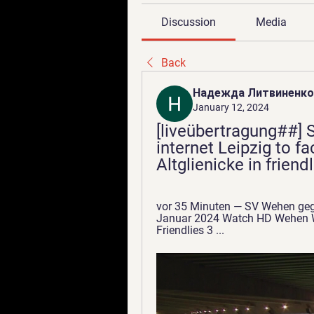
Discussion
Media
Back
Надежда Литвиненко
January 12, 2024
[liveübertragung##]
internet Leipzig to f
Altglienicke in frien
vor 35 Minuten — SV Wehen gege
Januar 2024 Watch HD Wehen Wi
Friendlies 3 ...