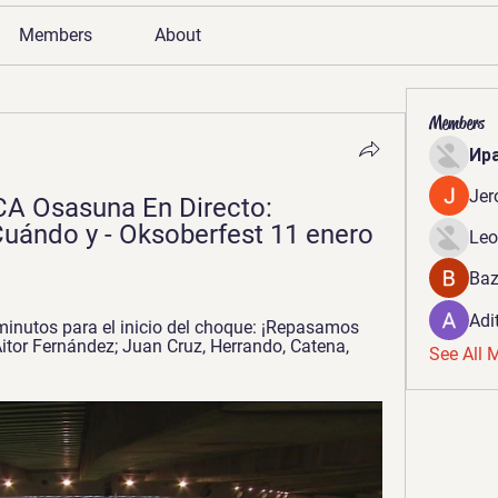
Members
About
Members
Ир
Jer
CA Osasuna En Directo: 
ándo y - Oksoberfest 11 enero 
Leo
Baz
Adi
nutos para el inicio del choque: ¡Repasamos 
itor Fernández; Juan Cruz, Herrando, Catena, 
See All 