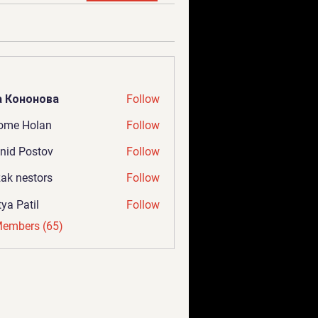
а Кононова
Follow
ome Holan
Follow
nid Postov
Follow
ak nestors
Follow
tya Patil
Follow
Members (65)