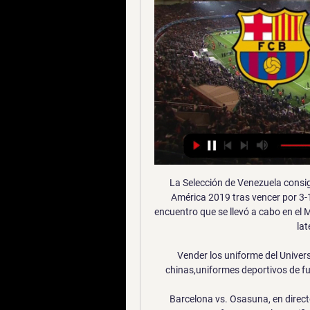
La Selección de Venezuela consiguió su clasificación a los cuartos de final de la Copa América 2019 tras vencer por 3-1 a la Selección de Bolivia por la fecha 3 del Grupo A, encuentro que se llevó a cabo en el Mineirao. Un cabezazo relámpago de Machís a centro del lateral Ronald Hernández

Vender los uniforme del Universidad de Chile baratos,uniformes de futbol replicas chinas,uniformes deportivos de futbol,uniformes de futbol para mujeres,niños etcetera.

Barcelona vs. Osasuna, en directo: Resultado en vivo hace 19 minutos — Barcelona y Osasuna se enfrentan por la semifinal de la Supercopa de España 2024. Resultado, goles y resumen del partido.

Barcelona vs Osasuna EN VIVO: ¿cómo ver transmisión TV hace 11 horas — Cobertura en tiempo real del partido Barcelona vs Osasuna en vivo y online, correspondiente a la Semifinal del torneo 2023-2024 de la ...

Segunda División Profesional Regular Season | Promotion Playoff Regular Season NB: AA Durazno FC did not enter, CA Progreso readmitted Final Table: 1.Central Español FC 24 16 6 2 47-18 54 Promoted 2.CA Juventud (Las Piedras) 24 12 7 5 37-22 43 Promoted ----- 3.

Dónde ver el Barcelona vs Osasuna en directo online hace 1 hora — Dónde ver online gratis en vivo el partido del Barcelona hoy contra el Osasuna y en qué canal echan la Supercopa de España en directo.

Guaiqueries De Margarita. Panteras De Miranda v Guaiqueries De Margarita L: 106-90 : Venezuela Copa LPB: 06/15 22:00-Panteras De Miranda v Guaiqueries De Margarita -View: Venezuela LPB: 06/02 22:00-Bucaneros v Guaiqueries De Margarita.

Barcelona vs. Osasuna: ¿A qué hora y dónde ver EN VIVO hace 38 minutos — Sigue las incidencias de Barcelona ante Osasuna en Riad por la Supercopa de España. El ganador enfrentará al Real Madrid en la final.

Problemas resueltos de potencial electrico 1. PROBLEMAS RESUELTOS El motor de un vehículo proporciona un par de 120 N·m a 3000 r.p.m. Si el sistema mecánico de transmisión a las cuatro ruedas tiene un rendimiento del 80%, ¿de qué potencia dispondremos en las ruedas del vehículo?

FC Barcelona vs CA Osasuna en TV: Cuándo y dónde ver hace 21 horas — En España, el Barça-Osasuna será televisado en directo el jueves 11 de enero a partir de las 20:00 horas​ por Movistar Supercopa de España a ...

Dónde ver Barcelona vs Osasuna EN VIVO Supercopa hace 26 minutos — Barcelona vs Osasuna EN VIVO: hora y canal para la Supercopa este jueves El Al Awal Park at King Saud University Stadium de Riyadh se prepara ...

¡Estudiar en línea con validez oficial es posible! Contamos con becas exclusivas para estudiar en línea con universidades de prestigio y validez oficial. Somos los únicos en el mercado que te ayudan a tomar una decisión basada en opiniones reales y asesoría gratuita.

En Directo: Club Deportivo Numancia de Soria S.A.D. - Real Sporting de Gijón S.A.D.. Partido de LaLiga 123 2018-2019. Últimas noticias, clasificación, resultados y mucho más …

Osasuna: marcadores en directo, resultados y partidos, FC Flashscore.es proporciona marcadores en directo del Osasuna, resultados parciales FC Barcelona - CA Osasuna, 17.01. CA Osasuna - Real Sociedad, 21.01. CA ...

Noticias e información de todas las divisiones del fútbol argentino, Inferiores, Futsal, Fútbol Femenino, Selección. Estadísticas de Argentina, ligas internacionales, copa de clubes, torneos entre selecciones.

Avenida Bartolomé Mitre, 5700. Wilde. Buenos Aires. Lic. Carolina Sapoznik, psicóloga. Terapeuta cognitivo conductual. Atención a adolescentes y adultos. Modalidad de terapia breve, focalizada al problema. Comunicate al 15-5482-1080 o…

Liverpool El equipo de Messi stá a sólo dos pasos de volver a una final que no disputa desde 2015. El Barcelona tiene el sueño de volver a reinar en Europa, donde está brillando esta temporada, y ya está en las semifinales de la Champions League 2018-19, es decir, a sólo dos pasos de volver a