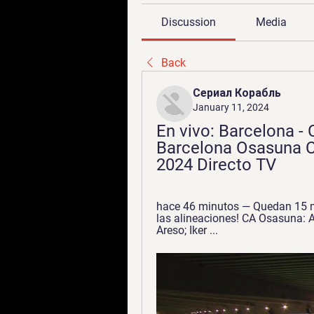
Discussion
Media
Back
Сериал Корабль
January 11, 2024
En vivo: Barcelona - 
Barcelona Osasuna Cu
2024 Directo TV
hace 46 minutos — Quedan 15 mi
las alineaciones! CA Osasuna: A
Areso; Iker ...