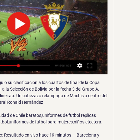
 estar en una final que no pisa desde 2015.

▶️ Barcelona vs Osasuna - en vivo ver partido online y Ver el infográfico sobre Barcelona vs Osasuna - Sporticos.com - es un servicio web que presenta la información de los partidos de futbol por medio de ...

Alianza Petrolera vs. Atlético Huila - 8 aprile 2018 - Soccerway. Bahasa - Indonesia; Chinese (simplified) Deutsch; English - Australia; English - Canada; English - Ghana; English - International; English - Ireland; English - Kenya; English - Malaysia; English - Nigeria; English - Nordics;

Atlético Tucumán sumó esta lunes sus primeros tres puntos en la Superliga al vencer con lo justo y sobre la hora por 1 a 0 a Godoy Cruz, que sufrió la tercera derrota consecutiva y quedó hundido en un mar de dudas sobre la continuidad de su entrenador Lucas Bernardi.

Mira la infografía del Real Sociedad vs Eibar - Sporticos.com - Estadísticas de fútbol en forma de infografías. Más de 60 ligas disponibles alrededor del mundo.

AC Oulu . ProTipster Pronósticos Deportivos Futbol Finlandia Ykkonen AC Kajaani v AC Oulu. Formato cuotas : Decimal . Fraccional . Linea de dinero . Todos los deportes Futbol Baloncesto Tenis Hockey sobre hielo Cricket Rugby Beisbol Futbol americano. Buscar Torneo/Partido

Excursionistas ascendió hoy a la B Metropolitana, luego de 21 años de ausencia, tras coronarse campeón al derrotar 1-0 a Sacachispas, en partido de la última fecha del torneo de la Primera C. El encuentro se disputó en su estadio del Bajo Belgrano, fue controlado por Leandro Rey Hilfer y el

Noticias, ¡Se sumó un canal a la transmisión del Campeonato!. Este martes en el Comité Ejecutivo de la Federación Ecuatoriana de Fútbol se dio a conocer los canales que transmitirán los partidos de los diferentes equipos para este 2015.

Barcelona - Osasuna EN DIRECTO AHORA hace 58 minutos — Ver Barcelona - Osasuna EN DIRECTO y por TV por la semifinal de la Supercopa de España. Revisa los canales TV, horarios, alineaciones y más ...

Sergio Gutiérrez Ferrol 4–6, 6–3, 4–0 ret. Jeremy Jahn Jordi Samper-Montaña Tomislav Jotovski: Miljan Zekić Javier Barranco Cosano Sergi Pérez Contri Péter Nagy: Marco Bortolotti Julian Ocleppo 1–0 ret. Shunsuke Wakita Miljan Zekić: Turkey F1 Futures Antalya, Turkey Hard $15,000 Singles and Doubles Draws: Gianluigi Quinzi 3–6, 6.

El Live Centre de Resultados.com (disponible para las principales ligas) proporciona estadísticas detalladas (posesión de balón, remates a puerta/fuera, lanzamientos de falta, córneres, faltas), alineaciones y comentarios en directo. ¡Consulta ahora los marcadores de Cimarrones de Sonora en vivo y otros marcadores de fútbol en Resultados.com!

Resultado Central Ballester vs. Liniers, Fútbol de Argentina, 11 de diciembre, 2018. Resultado, marcador, goles, tarjetas, alineaciones, jugadores, árbitros.

Somos orgulloso miembro de la Red Blogsportiva. Descubre más estrenos por categoría. Especial Más productos Calzado Videos Balones Repasos Moda Fútbol Europeo Fútbol Sudamericano Fútbol Mexicano Futbol Asiático Fútbol Africano Fútbol Norteamericano Selecciones Nacionales Anticipos Critica de productos Fútbol de Ascenso Estrenos.

Forma de contagio: Se transmite por contacto directo y prolongado (medio domiciliario o ambiente familiar) de la persona enferma con muchos bacilos en la piel, y la persona sana susceptible, esto es sin resistencia especifica a la infección, salvo los casos de Lepra Tuberculoide (LT) que sufren una forma de la infección atenuada por la.

Esas escuchas también provenían de una orden legal de pinchadura, del juez Ariel Lijo en una causa en la que quería saber si Parrilli había protegido al narco Ibar Pérez Corradi. Lo curioso es que la intervención fue directa, aunque Pérez Corradi ya había sido atrapado. Era obvio que iban a escuchar a la ex presidenta en ese teléfono.

En Directo: Villarreal Club de Fútbol SAD - FC Zenit Saint Petersburg. Partido de Liga Europa 2018-2019. Últimas noticias, clasificación, resultados y mucho más de Liga Europa en Leonoticias

BOLETÍN OFICIAL DEL ESTADO Núm. 258. Lunes 25 de octubre de 2010 Sec. III. Pág. 90002. III. OTRAS DISPOSICIONES. MINISTERIO DEL INTERIOR. 16277

Documentos oficiales con que el gobierno instruye al cuerpo legislativo de la provincia del origen y estado de las cuestiones pendientes con la Rep. de los Estados Unidos de …

- Primera Nacional - FERRO CARRIL OESTE 2 - BOCA UNIDOS 1. 02/04/2017 - 08:37 hs. Primera Nacional - FERRO CARRIL OESTE 2 - BOCA UNIDOS 1. Agónica victoria de Ferro. Inicio >. Ricardo Etcheverri, con un sentido homenaje por un nuevo aniversario de Malvinas y en un partido con muchas polémicas Ferro venció a Boca Unidos por 2 a 1.

rÉgimen jurÍdico de los lugares de culto en espaÑa. especial referencia a los instrumentos de planeamiento y gestiÓn urbanÍstica y a los mecanismos de control administrativo

Junior - Rionegro Águilas,. nuestros #Tiburones que buscarán la clasificación en nuestra casa en la vuelta de la Semifinal de la #LigaAguila JUNIOR Rionegro.. -- Aguilas Doradas Rionegro‏ @AguilasDoradasR 39 #El11DeHoy #Vamo. Inicio;. alineaciones Atletico Junior Destacada Liga Águila Rionegro Águilas Doradas ← Anterior nota.

Dónde ver el Barcelona vs Osasuna de la Supercopa de hace 6 horas — Barcelona y Osasuna se enfrentan en la segunda semifinal de la Supercopa de España buscando un puesto en la final frente al Real Madrid.

La ciencia nos cuenta que la naturaleza de una estrella de nieve o, más comúnmente conocida, como copo de nieve es inherente a la propia vida. Es la expresión mínima que el ojo humano puede ver donde se vea el nacimiento de la vida. Una estrella de nieve está formada por agua que, libremente, se…

Atlas suma 10 puntos en siete presentaciones gracias a tres victorias, tres derrotas y un empate. Además, el equipo de los zorros ha marcado ocho anotaciones, pero al contrario ha permitido 10. Su último encuentro fue un empate 1-1 como local ante los Tigres .

En tanto, el colectivo de la Línea 23 programó un desvío hacia el norte por Bartolomé Mitre, Libertad y Viamonte; mientras que anulará la parada de Paraná entre S