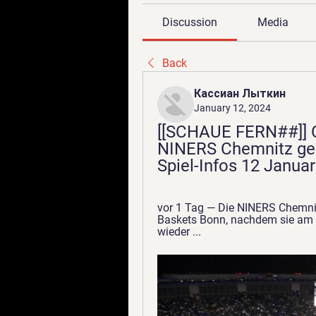
Discussion
Media
Back
Кассиан Лыткин
January 12, 2024
[[SCHAUE FERN##]] C
NINERS Chemnitz ge
Spiel-Infos 12 Janua
vor 1 Tag — Die NINERS Chemnit
Baskets Bonn, nachdem sie am
wieder ...