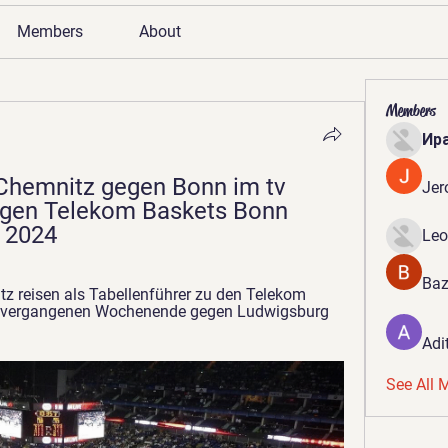
Members
About
Members
Ир
hemnitz gegen Bonn im tv 
Jer
gen Telekom Baskets Bonn 
r 2024
Leo
Baz
z reisen als Tabellenführer zu den Telekom 
 vergangenen Wochenende gegen Ludwigsburg 
Adi
See All 