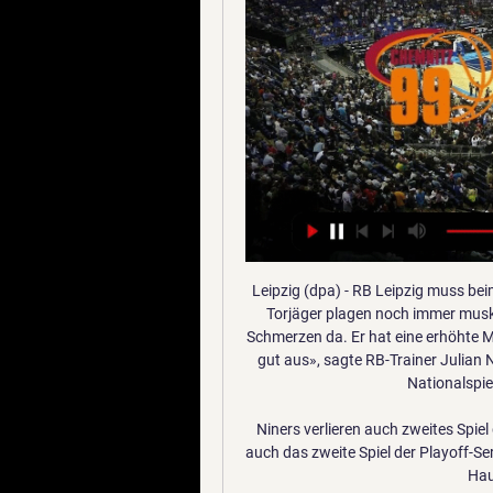
Leipzig (dpa) - RB Leipzig muss beim VfL Wolfsburg wohl auf Timo Werner verzichten. Den Torjäger plagen noch immer muskuläre Probleme im Oberschenkel. «Beim Laufen sind Schmerzen da. Er hat eine erhöhte Muskelspannung. Wenn die nicht rausgeht, sieht es nicht gut aus», sagte RB-Trainer Julian Nagelsmann in Leipzig. Möglicherweise schont RB den Nationalspieler am Samstag (15.30 Uhr/Sky.

Niners verlieren auch zweites Spiel gegen Bonn 20.05.2023 — Die Niners Chemnitz haben auch das zweite Spiel der Playoff-Serie gegen die Telekom Baskets Bonn verloren. Gegen den Hauptrundensieger hielt ...

Wolfsburg - RB Leipzig 1:6 Werder Bremen - Heidenheim 4:1 Kaiserslautern - Nürnberg 8:7 nach Elfmeterschießen Verl - Holstein Kiel 9:8 ebenfalls nach Elfmeterschießen. In der Fußball-Champions.

SV Heimschuh v SV Weinburg W 2-6 Europa - Amigáveis 03/12 18:00- SV Heimschuh v SV Weinburg. 07/19 17:00-SV Weinburg v SV SW Lieboch W 6-1 Europa - Amigáveis 07/10 17:00-USV Wundschuh v SV W 2-3 Estat. Total Casa Visitante 2 1 1.

Endlich kommt wieder Leben in die Bude. Nach heutigem Stand bestreitet Fußball-Westfalenligist Lüner SV sein erstes Vorbereitungsspiel für die neue Saison am Dienstag, 28. Juli, um 19 Uhr, auf Naturrasen im Stadion Kampfbahn Schwansbell. Die Lüner Löwen um Trainer Christian Hampel erwarten mit dem Bezirksligisten FC Nordkirchen einen starken Gegner. Dieser wird jetzt von Mario Plechaty.

Gebrauchtwagen und Neuwagen aller Marken günstig kaufen. AUTOGOTT.AT ist ein unabhängige Plattform, die nicht nur einen Konfigurator für alle Marken hat.

Die Online-Ausgabe der Kreiszeitung Böblinger Bote. Flüchtiger LKW-Fahrer gesucht . BÖBLINGEN (red). Laut Polizeibericht entstand bei einem Auffahrunfall am Donnerstagmorgen gegen 5.25 Uhr auf der Bundesstraße bei Böblingen ein Sachschaden in Höhe von etwa 18 000 Euro.

Zum Abschluss des 21. Spieltags in der Bundesliga standen sich im Topspiel der FC Bayern München und RB Leipzig gegenüber. Hier im Liveticker könnt Ihr die Partie nachlesen.

2020-5-11 · 3. Liga: Eintracht Braunschweig – SG Sonnenhof Großaspach (ab 14 Uhr, live im MDR, rbb und bei Magenta Sport) 3. Liga: TSV 1860 München – SC Preußen Münster (ab 14 Uhr, live im WDR, BR und bei Magenta Sport) Regionalliga: SV Elversberg – 1. FC Saarbrücken (ab 14 Uhr, live bei SR) Serie A: SPAL Ferrara – Juventus Turin (ab 15 Uhr.

Ein Beitrag geteilt von FC Red Bull Salzburg (@fcredbullsalzburg) am Apr 12, 2018 um 2:36 PDT "Es war ganz einfach gewaltig", sagte Mateschitz auf einem von Reinhold Yabo gefilmten und auf der "Sky"-Homepage veröffentlichten Video und setzte unter dem Jubel …

Lyons Lieblingsgegner, Lyons Messi: Zweimal traf Olympique Lyon vor dem Abend in Lissabon in der Königsklasse auf Manchester City – in der Gruppenphase der Saison 2018/2019. In England gewannen.

Pep Guardiola trifft mit Manchester City im Viertelfinale der Champions League auf Olympique Lyon. Eine besondere Motivation: Im Halbfinale würde der FC Bayern nächster Gegner sein. Doch der Weg dahin

[SPORT-TV>] Chemnitz gegen Alba Berlin live im tv 31.12. 31.12.2023 — [SPORT-TV>] Chemnitz gegen Alba Berlin live im tv 31.12.2023 Am letzten Tag des Jahres 2023 begegnen sich in der BBL noch einmal Alba Berlin ...

Extrazug nach Schaffhausen ----- Auf zum Saisonabschluss in Schaffhausen: Fans und Fanarbeit organisieren am Pfingstmontag einen Zug ohne Halt von...

Hallescher FC gegen Karlsruher SC am 15.12.2018. Spielfakten für das Spiel Hallescher FC gegen Karlsruher SC am 15.12.2018. Spiel: Fussballspiel aus der 3. Bundesliga Heimmannschaft: Hallescher FC Auswärtsmannschaft: Karlsruher SC Spieltag: Samstag Datum: 15.12.2018 Anpfiff: 14:00 Uhr Streams: HFC-Fanradio MDR (Zattoo)

Nach 5 Jahren in der zweiten Fußball Bundesliga stand bereits am 32. Spieltag der Saison 2013/14 der Abstieg fest. Das gesteckte Ziel für die darauf folgende Saison in der 3. Liga war der direkte Wiederaufstieg zurück in die 2. Fußball Bundesliga.