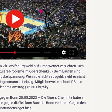


Niners Chemnitz im TV und live stream Niners Chemnitz im TV & als Live-Streams ; LIVE SCHAUEN, Telekom Baskets Bonn vs Niners Chemnitz. Basketball Bundesliga, Morgen Fr 12th Januar 2024 20:00 LIVE ...

Die Ostschweizer Kulturszene ist lebendig und vielfältig. In unserem Kultur-Ticker informieren wir sie laufend über Neuigkeiten von Kunstschaffenden und Kulturbetrieben aus der Ostschweiz.

Divoora ch jobs lugano.Yoopies musikmeyer ch menage.Pflegebereichsleitung stellenangebote.Sleep ch aigle.Jelmoli shop ch newsletter.Caslano ch.Www eau thermale avene ch concours.Haar shop.Ivbe ch.Gkb login kundencenter.It reisen ch.Tickets fcl fcb.Öffnungszeiten aarburg jumbo muri.Naturprodukte ch.Www bcv net ch.Digitec ch fr.Tutti ch auto occasion.Sorenos ch.The north face bern.

Wolverhampton protestiert vergeblich. Die Wolverhampton Wanderers sollen dagegen am Donnerstagabend in Griechenland bei Olympiakos Piräus spielen, ohne Zuschauer im Stadion.

Grasshopper-Club Zürich - FC Zürich 1:1 (1:0) Young Boys Bern - FC Aarau 4:0 (1:0) Tabelle. 1 FC Basel (P) 32 20 6 6 63:35 28 66 2 Young Boys Bern 31 19 7 5 77:42 35 64. 3 FC Zürich (M) 32 13 10 9 55:38 17 49. 4 Grasshopper-Club Zürich 32 12 9 11 50:46 4 45 5 FC Aarau 32 10 12 10 43:43 0 42 6 FC Luzern 31 8 14 9 34:44 -10 38

Marquinhos (90.) und der ehemalige Bundesliga-Profi Eric Maxim Choupo-Moting (90.+3) hielten den Pariser Traum vom Quadruple beim Finalturnier in Lissabon am Leben…

LASK-Gegner ManUnited mit glücklichem Remis bei Everton - derStandard.at LASK schlägt Hartberg nach Rückstand in Überzahl 5:1 - derStandard.at Beamte bei Virus-Kontrolle erstochen: Todesstrafe In China ist ein Mann zum Tode verurteilt worden, der zwei Beamte an einem Kontrollpunkt zur Eindämmung des Coronavirus erstochen hat.

Manchester City hat das dritte Viertelfinale in Folge gegen Außenseiter Olympique Lyon verloren und das Champions-League-Halbfinale in Lissabon verpasst. Der Henkelpott scheint für Teammanager.

Auf dem Papier erwartet die Zuschauer beim Aufeinandertreffen zwischen einem erfolgsverwöhnten RB Leipzig und dem krisengeschüttelten 1. FC Köln ein ungleiches Duell. Doch die Domstädter.

Der FC Zürich macht in der 16. Runde einen weiteren Schritt zum Wiederaufstieg in die Super League. Das Team von Uli Forte siegt im Montagsspiel der Challenge League bei Chiasso mit 2:0.

Telekom Baskets Bonn – Niners Chemnitz: Magenta-Power 16.05.2023 — Bonn – Chemnitz im TV oder Livestream. Zu sehen gibt es das Spiel gegen Bonn. Ob auswärts oder zuhause, Chemnitz' Bilanz steht bei 8-9 ...

Runde der Verbandsklasse gegen das Topteam der Liga SV Hamm einstecken und damit die erste Saisonniederlage quittieren. Nach drei schnellen Remisen von Tom Thelen, Uli Wolf und Jörg Döhmann sah es eigentlich recht gut aus für den SV30, Wieland Voß hatte eine sehr aktive Stellung und auch Jürgen Meyer hatte für den geopferten Bauern gutes Spiel. Jörg Döhmann kam in der Folge in den.

Der HSV hat es mit einem 1:5-Debakel gegen den SV Sandhausen verpasst, die Relegation zu erreichen und sich damit die Chance auf den Aufstieg in die Bundesliga zu wahren. Was passiert am Tag nach.

الأعضاءُ المُبدِعون | Anime Manga SamarArt [[Streamen<<<<]] Ludwigsburg gegen Chemnitz im tv Würzburg und Ludwigsburg siegen, Chemnitz weiter vorn 6 Januar 2024 Telekom Baskets Bonn gegen die MHP ...

Neuauflage der Viertelfinalserie zwischen Bonn und vor 1 Tag — Die NINERS Chemnitz reisen als Tabellenführer zu den Telekom Baskets Bonn, nachdem sie am vergangenen Wochenende gegen Ludwigsburg wieder ...

BBL: Baskets Bonn lassen Niners Chemnitz wieder keine 19.05.2023 — Die Baskets Bonn haben auch das zweite Spiel im Playoff-Viertelfinale in der BBL gewonnen. Gegen die Niners Chemnitz brillierte der ...

Dieses Stockfoto: 13. November 2018, Bayern, München: Renate Holland, Inhaber von Fitness Studios, steht in der Oberlandesgericht (OLG). Holland hat das online Portal Yelp für Ratings von seiner Fitness Clubs, die durch eine Empfehlung Software nach verschiedenen Kriterien ausgewählt wurden geklagt. Foto: Britta Schultejans/dpa - R1JXC9 aus der Alamy-Bibliothek mit Millionen von Stockfotos.

Nach der FC Bayern München bereits das Hinspiel in London mit 3:0 gewann, buchte der deutsche Rekordmeister am Samstagabend mit einem 4:1-Heimsieg souverän und …

SV Werder Bremen - 1.FC Köln 3:2 (24.Spieltag) VfL Wolfsburg - Werder Bremen 0:2 (25.Spieltag) Fußball-WM 1982 in Spanien: 2.Finalrunde: Polen - Belgien 3:0 Fußball-EM 1988 in Deutschland: 2.Halbfinale im Stuttgarter Neckarstadion: UdSSR - Italien 2:0 mit Interviews und Spielanalyse nach dem Spiel, unter anderem mit Trainer Valeri Lobanowski. ALLE MIT DEUTSCHEM ORIGINALKOMMENTAR! Ich suche.

Da viele Wettmannstätter Kicker schon seit Jahren mit einer „zusammengewürfelten Truppe“ bei diversen Turnieren erfolgreich mitwirkten, war der Ruf nach einem eigenen Fußballverein

Die erste Runde wird am 07.08.2016 ausgetragen, jedoch ohne die Partien mit Beteiligung des MSV Duisburg und der Regionalligisten. Diese werden erst am 24. August gespielt. Hier mal alle Vereine die teilnehmen: 3. Liga MSV Duisburg Regionalliga RW Oberhausen Wuppertaler SV RW Essen Oberliga Ratinger Spvg. Germania TuRU Düsseldorf VfB Hilden SC Düsseldorf-West SF Baumberg SC …

Eine zufällige Begegnung. Sie kommt aus Zürich, er aus Hamburg. Als sie nach Zürich, sagen wir, »zurückflieht«, entschließt er sich, ihr und sich selbst Zeit zu lassen, aber nicht aufzugeben. Er macht sich auf den Weg von Hamburg nach Zürich. Zu Fuß.

Bundesliga live: LASK vs. St. Pölten, Hartberg vs. Rapid, 14.30 Uhr - derStandard.at Sonntag: Austria empfängt Bullen, Leader Lask in St. Pölten, Rapid in Hartberg - derStandard.at Polizei-Eskorte ins Spital rettet Bub das Leben Mit überhöhter Geschwindigkeit, hupend und mit eingeschalteter Warnblinkanlage unterwegs - dieser Fahrstil erregte am Freitagabend natürlich sofort.

Grasshopper Club Zürich, Neuchâtel Xamax FC, SC Kriens, FC Zürich, FC Aarau (2004), FC Rot-Weiß Erfurt, RKC Waalwijk, BV De Graafschap, Sydney FC, Will