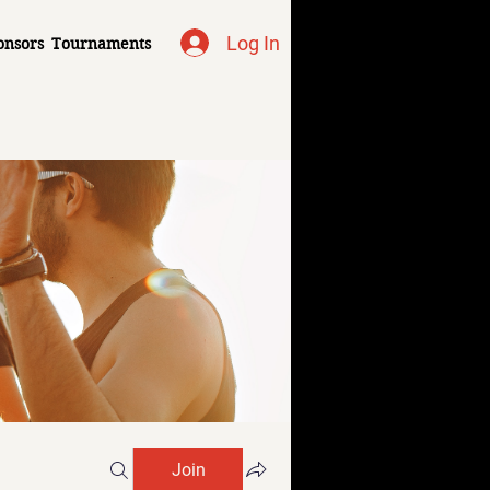
Log In
onsors
Tournaments
Join