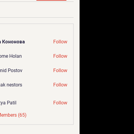
а Кононова
Follow
ome Holan
Follow
nid Postov
Follow
ak nestors
Follow
tya Patil
Follow
Members (65)