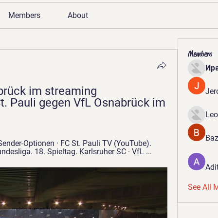
Members
About
Members
Ир
brück im streaming 
Jer
. Pauli gegen VfL Osnabrück im 
Leo
Baz
Sender-Optionen · FC St. Pauli TV (YouTube). 
ndesliga. 18. Spieltag. Karlsruher SC · VfL ...
Adi
See All 