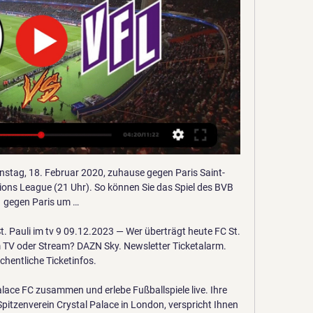
er Woche geht es in der Champions League mit dem Viertelfinale los, Bayern München muss am Dienstag bei Manchester United antreten und dieses Spiel kann man online im Live Stream verfolgen. Es gibt einige Anbieter, vor allem aus dem Ausland, die das Spiel live übertragen und im.

FC St. Pauli gegen VfL Osnabrück Liveticker St. Pauli - Osnabrück im Fernsehen/Stream Die Partie wird live übertragen bei: WOW. SKY. Ort. Das Stadion. Millerntor-Stadion, Hamburg.

Nomme Kalju FC vs FCI Levadia Tallinn live-stream beginnt am 03.06.2020 und kann auf ExtraTips.de angeschaut werden - Hier finden Sie aktualisierte H2H Statistiken, livescore, wetten tipps, vorhersagen

Genaue Prognose zum Wolfsburg vs. RB Leipzig am 07.03.2020. Neben dem Tipp, Quoten und einer Prognose informieren wir Sie auch über Statistik & aktuelle Form der Teams

Liga Highlights: Hallescher FC - Eintracht Braunschweig . Weitere Videos. 27.04.2020 // Fußball // Männer - Ligen // 3. Liga Stimmen zum Voting der Klubs für die Fortsetzung der Saison 16.03.2020 // Fußball // Männer - Ligen // 3. Liga Peter Frymuth und Tom Eilers zur aktuellen Situation in der 3. Liga 10.03.2020 // Fußball // Männer - Ligen // 3. Liga Highlights: FC Hansa Rostock.

St. Gallen spielt, Thun trifft. Dabei hätte die Verteidigung des Heimteams wissen müssen, dass es eine schlechte Idee ist, Thuns Nummer 9 derartige Freiheiten zu gestatten.

Testspiel gegen den VfL Osnabrück im kostenlosen vor 1 Tag — Der FC St. Pauli trifft am Fr. (12.1., 14:30 Uhr) auf Ligakonkurrent Osnabrück ☠ Kostenloser YouTube-Livestream zum Spiel ⚽ Hier alle ...

ALDI SUISSE - Gutes muss nicht immer teuer sein! Profitiere jederzeit von Spezialangeboten für Freizeit, Alltag und Beruf. Jetzt unser Standardsortiment, unsere …

Der FC Barcelona trifft im Viertelfinale der Champions League auf den FC Bayern München.. 15.08.2020, 21:00 Uhr, Manchester City – Olympique Lyon, Sky Sport 1 HD, Sky Go,.

FC St. Pauli (@fcstpauli) / X FC St. Pauli · @fcstpauli. ·. 6h. Morgen (12.1.) streamen wir unser Testspiel gegen den VfL Osnabrück auf unserem YouTube Channel. Ab 14:30 Uhr geht los, wir ...

Platz und die Teilnahme an der Barrage spannend. Kriens liegt weiterhin einen Punkt hinter Vaduz und den Grasshoppers. Telegramm und Rangliste. Kriens - Stade Lausanne-Ouchy 2:2 (1:1). - SR Von.

Zurich gewährt Ihnen beim Abschluss einer Autoversicherung über unseren Online-Prämienrechner einen Online-Rabatt von 20% auf der Jahresprämie. Dieser Rabatt entspricht der Prämienvergünstigung im Vergleich zum Abschluss derselben Versicherungspolice über einen anderen Vertriebskanal.

Für Chiasso war es eine weitere positive Überraschung nach dem jüngsten 3:2-Heimsieg gegen Leader Lausanne-Sport. Wil – Chiasso 1:4 (1:1) 790 Zuschauer.

In 80 Jahren Batman-Geschichte gab es immer wieder neue Filme und Serien mit dem Dunklen Ritter, wie der DC-Superheld auch genannt wird. Wir sortieren alle Batman-Verfilmungen nach.

Halbzeitfazit: Der RB Leipzig liegt zur Pause der Zweitrundenpartie im DFB-Pokal beim VfL Wolfsburg mit 1:0 vorne. Die Sachsen gaben in der Anfangsphase den Takt vor und gingen in der 13. Minute durch ein Eigentor Brumas in Führung. Die Hausherren wurden daraufhin zwar aktiver, doch blieben sie im Gegensatz zu den durchschlagskräftigen Roten Bullen völlig harmlos.

7. Auflage des Wasserrouten-Turniers | 18.10.2019 34 Spieler, 4 Gruppen, ein Ziel: Der Gewinn des berühmten Wasserrouten-Turniers. Auch 2019 kamen die Tischtennisspieler/innen von DJK Dellwig, der Damenmannschaft von Eintracht Borbeck und der ausrichtenden SG Schönebeck in der Sporthalle der Eichendorffschule zum freundschaftlichen Mit- und Gegeneinander zusammen.

Lausanne-Sport findet in der Challenge League in die Erfolgsspur zurück. Nach dem Remis gegen Chiasso und der Niederlage im Spitzenkampf gegen Servette gewinnt der Aufstiegsaspirant beim FCRJ 1:0. Den einzigen Treffer erzielte Stürmer Anthony Koura in der 5. Minute auf Pass von Francesco Margiotta nach einem ungenügenden Befreiungsschlag der Rapperswiler.

VfL Osnabrück - FC St. Pauli VfL Osnabrück - FC St. Pauli stream auf DAZN AT, in HD und auf allen Geräten. Jetzt anmelden und sofort losschauen!

März 2020 News, RB Leipzig, Slider 199 Kommentare Schweres Heimspiel für den VfL Wolfsburg: Die Wölfe empfangen am Samstag, 15.30 Uhr, den Tabellenzweiten aus Leipzig. Trainer Oliver Glasner kann dabei wieder auf Jerome Roussillon setzten.

Informationen zu Ihren Bestellungen, Abonnements, Rechnungen oder Remissionen. Media-Service . Informationen für Anzeigenkunden und Werbepartner / Werbungstreibende / Mediaplaner

BVZ.at verwendet Cookies, um dir regionalisierte Inhalte und das beste Online-Erlebnis zu ermöglichen. Daher empfehlen wir dir die Speicherung von Cookies in deinem Browser zuzulassen.

Beiträge über Bayer Leverkusen von hirngabel. Ich habe mich am Samstag Abend kräftig betrunken. Das lag allerdings nicht direkt am Spiel des VfB, sondern eher daran, dass ich seit langem mal wieder in der alten Heimat war.

Mit jedem Neueinkauf von Doublegewinner Red Bull Salzburg steigt das Alter um jeweils zwei Jahre. Den Anfang machte Montag die Schweizer Stürmerhoffnung Federico Crescenti an seinem 16.Geburtstag, Mittwoch folgte der 18jährige Mittelfeldspieler Okikola Tijani, der Kapitän von Nigerias U 17-Team, Freitag der 20 jährige Innenverteidiger Oumar Solet (Bild oben). Der Franzose von Olympique.

RB Leipzig – 1. FC Köln: Formcheck, Direktvergleich, H2H. Die Mannschaft von Julian Nagelsmann scheint die erste kleine Schwächephase der Saison überstanden zu haben und siegte am vergangenen Wochenende mit 4:2 im Berliner Olympiastadion. Nach dem 8:0-Kantersieg gegen Mainz 05 war dies der zweite deutliche Sieg in Serie, was vor der Länderspielpause noch einmal gut für das.

Turnier : 10. + 11. Juni 2017 JSG Lünern/Hemmerde Mannschaft: G1: G2: F1: F2: F3: F4: E1: E2: E3: E4: D1: D2: D3: D4: C1: C2: C3: B1: B2: A1: Verteilt: Zusage.

Bundesliga.at Offizielle Webseite der Österreichischen Fußball Bundesliga. 11 Okan Aydin Geboren: 08.05.1994 Nationalität: Position: Angriff BL-Debüt am 23.02.2019

St. Pauli gegen Osnabrü