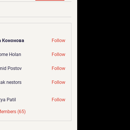
а Кононова
Follow
ome Holan
Follow
nid Postov
Follow
ak nestors
Follow
tya Patil
Follow
Members (65)