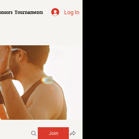
Log In
onsors
Tournaments
Join