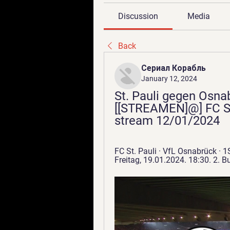
Discussion
Media
Back
Сериал Корабль
January 12, 2024
St. Pauli gegen Osna
[[STREAMEN]@] FC St
stream 12/01/2024
FC St. Pauli · VfL Osnabrück · 1
Freitag, 19.01.2024. 18:30. 2. Bu