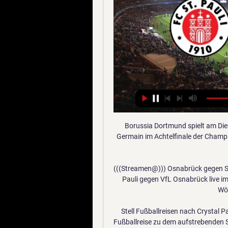
Borussia Dortmund spielt am Dienstag, 18. Februar 2020, zuhause gegen Paris Saint-Germain im Achtelfinale der Champions League (21 Uhr). So können Sie das Spiel des BVB gegen Paris um …

(((Streamen@))) Osnabrück gegen St. Pauli im tv 9 09.12.2023 — Wer überträgt heute FC St. Pauli gegen VfL Osnabrück live im TV oder Stream? DAZN Sky. Newsletter Ticketalarm. Wöchentliche Ticketinfos.

Stell Fußballreisen nach Crystal Palace FC zusammen und erlebe Fußballspiele live. Ihre Fußballreise zu dem aufstrebenden Spitzenverein Crystal Palace in London, verspricht Ihnen ein einzigartiges Erlebnis!Wussten Sie, dass die Spieler von den Fans der Crystal Palace auch die „Eagles“ genannt werden?Sie spielen seit 2013 wieder in der Premier League.

Osnabrück vs St. Pauli Match Events Osnabrück gegen St. Pauli - Dezember 9, 2023 - Live Streaming und TV-Programm, Live-Ergebnisse, News und Videos :: Live Soccer TV.

SC 1920 Oberhausen: 5: DJK Adler 1910 Essen-Frintrop: 6: SV Union Essen-Frintrop 1913: 7: SpVgg. Sterkrade 06/07: 8: SC Blau-Weiss Oberhausen-Lirich: 9: SC Frintrop 05/21: 10: SC Phönix 1920 Essen: 11: DJK Arminia 1923 Klosterhardt II: 12: DJK SG Altenessen 12/49: 13: VfR 08 Oberhausen: 14: SGS Essen 19/68: 15: RuWa Dellwig 1925: 16: TuS.

St. Pauli (09.12.): Welcher Sender überträgt live im TV? 09.12.2023 — VfL Osnabrück vs. FC St. Pauli 09.12. live: Übertragung, Uhrzeit, Ansetzung! Welcher Sender überträgt live im TV und als Stream?

RB Leipzig hat sich mit seinem Sieg gegen Atlético Madrid in der Champions League in die Herzen der europäischen Presse gespielt. Ich gebe zu: Ich bin ein Fußballromantiker. Deswegen am.

Die Wiener Austria konnte die Generalprobe auf den Bundesliga-Restart gegen den TSV Hartberg aus der Meistergruppe mit 1:0 (1:0) gewinnen. Für den LASK …

Am Pfingstmontag ab 13:30 Uhr spielen bei den U-16 der FCZ gegen GC und bei den U-18-Teams der FC Zürich gegen den FC Basel. Mit den U-16-Mannschaften des Grasshopper Clubs und dem FC Zürich und.

Egrün Dogru bleibt Trainer bei YF Juventus Salvatore Vella 2020-05-25T10:09:06+02:00 25 Mai 2020 | Liebe Fussball-Fans Das Promotion-League-Team von YF Juventus wird auch in der kommenden Saison von Ergün Dogru betreut.

Osnabrück gegen St. Pauli live im tv 09/12/2023 09.12.2023 — HSV: TV und LIVE-STREAM - alles zur Übertragung Wettbewerb: 2. Bundesliga Spieltag: 7. Spieltag Spiel: VfL Osnabrück - Hamburger SV Datum: ...

Eintracht Braunschweig - Hallescher FC 3. Liga - 28 September 2019. 3. Liga - Erleben Sie das Fußball-Spiel zwischen Eintracht Braunschweig und Hallescher FC im LIVE-Scoring bei Eurosport.de. Das Spiel beginnt am 28 September 2019 um 14:00 Uhr. Mit unserer Live-Berichterstattung sind Sie hautnah dabei! Wer wird nach 90 Minuten die Nase vorne haben? Verfolge das Spiel hier im Live-Scoring! Wer.

Die Zweitligaclubs SV Ried und Austria Klagenfurt haben im Kampf um einen Platz in der tipico-Bundesliga in der kommenden Saison einen Rückschlag erlitten. Der Antrag der beiden Vereine auf Aufstockung des Oberhauses von zwölf auf 14 Clubs wurde am Donnerstag bei der außerordentlichen Hauptversammlung der Liga mit „fast 80 Prozent der Stimmen“ abgelehnt, wie Ligavorstand Christian.

Fussball-Vereine Neuhofen an der Ybbs - sichten Sie alle Firmen und Unternehmen mit Adresse, Telefonnummer und ★ Bewertungen. Das Stadtbranchenbuch für Neuhofen an der Ybbs zeigt Ihnen aktuell ᐅ 100 Einträge.

Übertragung, Live-Stream und wo ihr das Spiel schauen könnt. TV-Sender: Der Free-TV-Sender RTL Nitro überträgt die Partie in Vaduz live und in voller Länge. Start der Übertragung ist um 20:15 Uhr. Live-Stream: Das Hinspiel gibt es zudem beim kostenpflichtigen Streamingdienst TVNOW sowie bei Eintracht TV (ebenfalls kostenpflichtig) zu sehen.

Wo kann man das Champions League-Spiel Manchester United - Bayern München online im Live Stream sehen? In dies