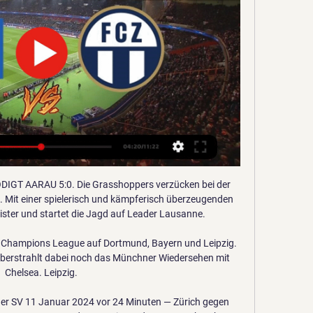
trägt RW Essen gegen HSV live im TV & Stream? Doch genau dieses Szenario erwartet den Hamburger SV am Sonntag gegen RW Essen. Icon: Grasshopper-Club Zürich. Grasshopper-Club Zürich. Icon: FC Zürich. FC ...

Der FC Winterthur tut sich im Rennen um den Einzug in die Barrage gegen einen Superligisten schwer. Zuhause gegen Kriens kommen die Winterthurer nicht über ein 0:0 hinaus.

8 Einträge für Biergläser in Holsterhausen. Adressen von Firmen zum Suchwort Biergläser aus Holsterhausen Essen, von Clubhaus TUS 1881, Schönebeck Klaus bis Gaststätte Restaurant - …

Jetzt gegen PSG: Nagelsmann will mit RB Leipzig ins Finale. Die Spieler von Leipzig freuen sich nach dem Sieg mit dem Betreuerstab. Foto: Lluis Gene/Pool AFP/AP/dpa Von Arne Richter, dpa. Von Gersthofen nach Lissabon. Nach dem Halbfinal-Einzug wird RB Leipzig als neue Königsklassen-Kraft gefeiert. Das nun anstehende Trainer-Duell zwischen Julian Nagelsmann und PSG-Coach Thomas …

Paris Saint-Germain erwägt offenbar eine Verpflichtung von Herthas Matheus Cunha. Nach kicker -Informationen soll es "in nächster Zeit" zu einer ersten Kontaktaufnahme kommen.

⚽ Team Talente Essen e.V. 聾 Gemeinsam mit folgenden Essener Vereinen wurde das Projekt „Team Talente Essen e.V.“ ins Leben gerufen: Rot-Weiss Essen...

Deportiva San Carlos vs Universidad de Costa Rica Live-Ergebnis in der Liga Costa-Rica-Liga. Wir präsentieren das Live-Ergebnis, Vorspielaufstellungen, Torschützen, Statistiken und die Ligatabelle.

VfB Stuttgart vs. FC Zürich: TV, LIVE-STREAM VfB Stuttgart vs. FC Zürich live. Das dritte Spiel in der Vorbereitung steht für den VfB Stuttgart an. Ihr erstes Testspiel gegen den SV Böblingen gewannen ...

HSV testet im Trainingslager gegen den FC Zürich 02.01.2024 — gegen den schweizer Erstligisten FC Zürich absolvieren. Das teilten die Hamburger am Dienstag mit. Die Partie gegen den Tabellendritten der ...

Erhalten Sie Zugang zu den SHL Ergebnissen (Eishockey - Schweden). Spielergebnisse live. Aktualisierung in Echtzeit 24 Stunden täglich auf unserem Livescore.

Willkommen auf der offiziellen Seite des Traditionsverein SV Meppen 1912! Hier gibt es die aktuellen News, Spielberichte, Mannschafts- und Vereinsfakten, Videos und alles Wissenswerte rund um den SV …

Hinweis für unsere Nutzer: Der Bundesliga Live-Ticker auf LiveTicker.com bietet Fussball Zwischen- und Live Ergebnisse, Endergebnisse, Bundesliga 2019/2020 Tabellenstände und Spielzusammenfassungen mit allen Torschützen, gelben und roten Karten, Wettvergleichen und direkten Vergleichen. Im Live Centre von LiveTicker.com (für die großen Fußballligen) finden Sie detaillierte Statistiken.

Testspiel: HSV vs PSV Eindhoven live im TV und Online- vor 4 Tagen — PSV Eindhoven gegen den Hamburger SV live im TV und Online-Stream sehen gegen den FC Zürich an. Zum Pflichtspielstart im neuen Jahr gastiert ...

Hier geht es direkt zur Live-Übertragung. Das BVB-Netradio ist ein Audio Live-Stream auf BVB.de für alle schwarzgelben Fans, der von Nobby Dickel und Boris Rupert begleitet wird.

Mittwoch, 15.07.2020 19:00 Uhr SW Alstaden (H) Sonntag, 26.07.2020 15:00 Uhr SV Burgaltendorf (A) Mittwoch, 29.07.2020 19:00 Uhr RuWa Dellwig (A) Sonntag, 02.08.2020 15:00 Uhr ASC Dortmund (H) Donnerstag, 06.08.20 19:00 Uhr RW Essen U19 (A) Samstag, 08.08.2020 15:00 Uhr VfB Homberg (H) Samstag, 15.08.2020 16:00 Uhr SV Schermbeck (H) Samstag, 22.08.2020 15:00 Uhr SG Wattenscheid …

Maxwel Cornet von Olympique Lyon behält die Oberhand im. Serienmeister Bayern München mit ÖFB-Star David Alaba. Den ersten Endspielteilnehmer ermitteln bereits am Dienstag (21.00 Uhr MESZ.

Der Fussball lebt von den einfachen Regeln und übersichtlichen Tabellen - aber:. Dem SC Wr. Neustadt wurde am 24. 15 Vereine der 2. Liga 2018/19 - bis auf Austria Klagenfurt - erhielten eine Lizenz für die 2. Liga 2019/20. Regionalligen. Lizenz für 2.

Zürich gegen Hamburger im live tv stream Einfach fernsehen vor 40 Minuten — Zürich gegen Hamburger im live tv stream Einfach fernsehen: Live TV mit über 180 TV-Sender | Zattoo 11/01/2024 Sport-TV vor 19 Stunden ...

Zürich gegen Hamburger SV im live tv stream vor 31 Minuten — Zürich gegen Hamburger SV im live tv stream Hamburger SV 11 Januar 2024 Sport 01.12.2023 — Derby-Zeit in Hamburg!

Hallescher FC vs Eintracht Braunschweig ID: 539709, START TIME: 06-03-2020 8:00 PM 1x2. Hallescher FC 2.53 Draw 3.16 Eintracht Braunschweig 2.52. Double Chance. Hallescher FC Or Eintracht Braunschweig 1.28.

Fußball live | Freundschaftsspiel | FC Zürich - Hamburger SV vor 3 Stunden — FC Zürich - Hamburger SV. Live. FC Zürich · FC Zürich. Do, 11.01.2024 13 TV. Keine Übertragungen. HD-TV. Keine Übertragungen. Internet ...

Der BVB scheint sich mit dem Status des ewigen Zweiten arrangiert zu haben. Das 0:4 gegen Hoffenheim ist ein Abschluss, der vieles offenlegt.

1803 wurde im Pfalz-Bayern das Hofgericht München als Berufungsgericht für den Bereich des Rentamtes München eingerichtet. Durch das Organische Edikt über die Gerichtsverfassung vom 24. Juli 1808, Teil III wurde es in ein bayerisches Appellationsgericht für den Isarkreis umgewandelt. Die Appellationsgerichte urteilten in Senaten mit jeweils fünf Mitgliedern. 1826 wurde das.

Er trifft und trifft und trifft. Erst in der Liga, dann im Pokal, jetzt in der Champions League. Borussia Dortmund hat eine neue Attraktion: Erling Braut Haaland.

Leipzig steht im Halbfinale der Champions League. Nun wartet mit Paris Saint-Germain ein Gegner, der nach Erfolg giert. WDR Event übeträgt die Partie live ab 20.55 Uhr.

Bayer Leverkusen x Borussia Dortmund - 08.02.20 spiel ⚽ Fußball live Fußball live ⚽ Prognosen Ergebnisselive ⚽ Spiel Details Statistik ⚽ alle aktuellen Informationen über das Spiel beobachten Ergebnisse Online ⊕ azscore.de

Während der heftigen Gewitter vom Freitagabend sind im Bezirk Leibnitz zwei Brände ausgebrochen. Blitzschläge hatten ein Wirtschaftsgebäude in.

Heute (17-02-2019) um 14:30 werden wir wieder das Spiel von Eintracht Frankfurt und Borussia Mönchengladbach kommentieren.Bevor das Spiel anfängt wollten wir mit 