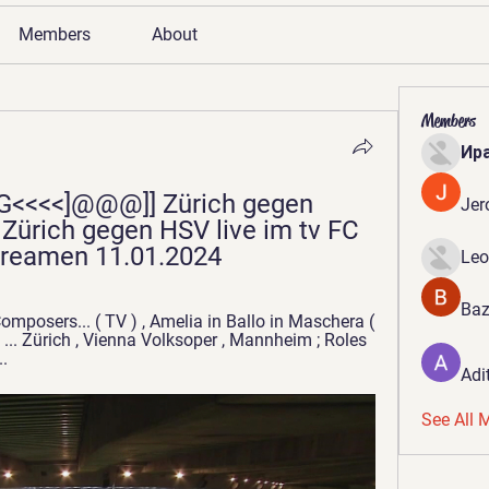
Members
About
Members
Ир
<<<<]@@@]] Zürich gegen 
Jer
Zürich gegen HSV live im tv FC 
treamen 11.01.2024
Leo
Baz
's ... Zürich , Vienna Volksoper , Mannheim ; Roles 
..
Adi
See All 