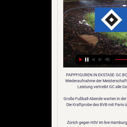
PAPPFIGUREN IN EKSTASE: GC BODIGT AARAU 5:0. Die Grasshoppers verzücken bei der Wiederaufnahme der Meisterschaft. Mit einer spielerisch und kämpferisch überzeugenden Leistung vertreibt GC alle Geister und startet die Jagd auf Leader Lausanne.

Große Fußball-Abende warten in der Champions League auf Dortmund, Bayern und Leipzig. Die Kraftprobe des BVB mit Paris überstrahlt dabei noch das Münchner Wiedersehen mit Chelsea. Leipzig.

Zürich gegen HSV im live Hamburger SV 11 Januar 2024 vor 24 Minuten — Zürich gegen HSV im live Hamburger SV 11 Januar 2024 vor 8 Stunden — Weitere Ideen zu Hsv hamburg, Hsv und Hsv fussball. 25 Sep 19 .

(UHR*) Hertha gegen Hamburger SV im tv 6 Dezember 2023 vor 15 Stunden — Hertha gegen Hamburger SV im live tv stream 6 Dezember 2023 Streamen vor 2 Tagen — So kannst Du das Achtelfinale live im TV und im .

In der Partie Hallescher FC gegen Eintracht Braunschweig sehen die 8000 Zuschauer in der ersten Halbzeit keine Tore. Erst in der 66. Minute gelingt dem

In den letzten 10 Spielen von FC Bayern München wurden im Schnitt 159.7 Punkte/Spiel erzielt. Das Team FC Bayern München selbst erzielte dabei im Durchschnitt 82.7 Punkte pro Spiel. Übersicht Punkte Statistik FC Bayern München aktuell FC Bayern München erzielte in dieser Basketball Bundesliga Saison pro Spiel im Durchschnitt 85.1 Punkte.

Nach vier Niederlagen und einem Unentschieden gewinnt der FC Wil wieder ein Spiel in der Challenge League. Die St. Galler besiegen Winterthur 4:0.

Atalanta Bergamo - Paris Saint-Germain 1:2 (1:0) Das Viertelfinale der Champions League* beginnt mit dem französischen Serienmeister PSG.; Paris Saint-Germain besiegte Atalanta Bergamo in einem.

Wer überträgt HSV gegen FC Zürich live? (Testspiel) vor 8 Stunden — Wo wird HSV gegen FC Zürich übertragen? Das Testspiel kann auf dem HSV-YouTube-Kanal und auf HSVtv kostenlos mitverfolgt werden. TV. Stream ...

RB Leipzig - Tottenham Hotspur jetzt live im TV, Livestream und Liveticker: Am Mittwoch, 10. März, spielt RB Leipzig im Achtelfinal-Rückspiel der Champions League gegen die Spurs. Anstoß ist um 21:00 Uhr. "Sky" zeigt das Spiel live im TV bei Sky Sport 2 und im Livestream bei SkyGo.

Auf dem Papier erwartet die Zuschauer beim Aufeinandertreffen zwischen einem erfolgsverwöhnten RB Leipzig und dem krisengeschüttelten 1. FC Köln ein ungleiches Duell. Doch die Domstädter.

Eintracht Frankfurt gegen Werder Bremen - das komplette Spiel 04.03.2020 Sportschau ∙ Das Erste Sehen Sie hier das DFB-Pokal-Viertelfinale zwischen Eintracht Frankfurt und Werder Bremen in voller Länge.

Paris Saint-Germain hat dank eines irren Comebacks im Viertelfinale gegen Atalanta Bergamo das Halbfinale der Champions League erreicht und trifft dort auf den Sieger der Partie RB Leipzig gegen.

Hallescher FC – Eintracht Braunschweig. 3. Bundesliga 19:00. Bayern München II – Preußen Münster. 3. Bundesliga. welche es lieben, Sport zu schauen. Wir stellen Ihnen eine Liste verschiedener TV Sender und Streaming Seiten für die beliebtesten Sportarten zur Verfügung. Neben unserer Webseite haben wir auch Apps für das iPhone, Android sowie iPad. Sollten Sie Fragen, Anmerkungen.

Livestream statt Festival mit 75 000 Besuchern auf Wackens Wiesen: Am Mittwoch startet ein Online-Event als Ersatz für das wegen der Corona-Pandemie abgesagte Heavy-Metal-Festival im schleswig-holsteinischen Wacken. Das Digitalfestival läuft bis Samstag.

ten Spiele gegen Kriens, Wil, Brühl, Delé-mont, Nyon, Locarno und wie sie alle heis-sen. Der Tanz auf der Rasierklinge wird dem Team von Trainer Ryszard Komornicki nichts anhaben können. Wir sind gute Tänzer und fürchten keine Schnitte, auch wenn einmal eine kleine Ritze und demzufolge ein Rück-schlag entstehen möge. Ruhig Blut, könnte

Cosmic Healing 参加者感想 vor 11 Stunden — Frauenparty in Zürich … VfL Bochum gegen SSV Jahn Regensburg heute live im TV, Livestream, Liveticker Wir bieten hier kein TV-Programm an ...

Wer über