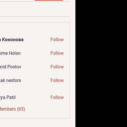
а Кононова
Follow
ome Holan
Follow
nid Postov
Follow
ak nestors
Follow
tya Patil
Follow
Members (65)