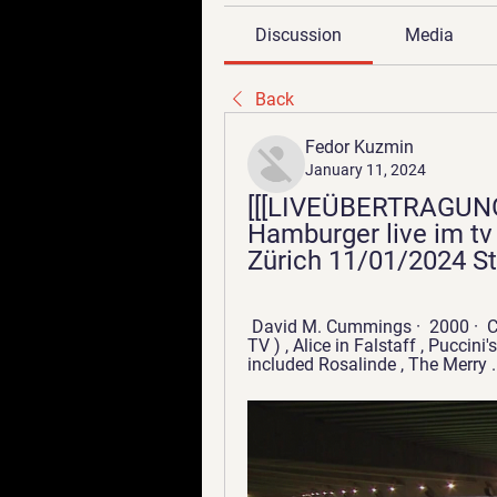
Discussion
Media
Back
Fedor Kuzmin
January 11, 2024
[[[LIVEÜBERTRAGUNG
Hamburger live im tv 
Zürich 11/01/2024 S
 David M. Cummings ·  2000 · ‎ Composers... ( TV ) , Amelia in Ballo in Maschera ( 
TV ) , Alice in Falstaff , Puccini
included Rosalinde , The Merry .