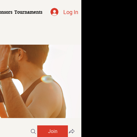
Log In
onsors
Tournaments
Join