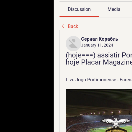
Discussion
Media
Back
Сериал Корабль
January 11, 2024
(hoje===) assistir Po
hoje Placar Magazine
Live Jogo Portimonense - Farense