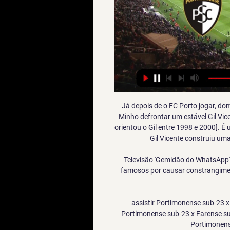
Já depois de o FC Porto jogar, domingo, em casa, com o Portimonense, o Benfica vai ao Minho defrontar um estável Gil Vicente. "Eu conheço bem aquela casa [Álvaro Magalhães orientou o Gil entre 1998 e 2000]. É um clube fantástico e uma equipa de grandes valores. O Gil Vicente construiu uma equipa com jogadores de grande qualidade.

Televisão 'Gemidão do WhatsApp' é disparado em transmissão ao vivo de TV Gemidos famosos por causar constrangimento. Caetano e Gil 27/03/2016 às. Morre ex-vereador Vicente André.

assistir Portimonense sub-23 x Farense sub-23 ao vivo hoje C há 3 dias — assistir Portimonense sub-23 x Farense sub-23 ao vivo hoje Calendário de jogos e resultados de Portimonense Sub 23 09.01.2024 Futebol ...

[[CONECTADOS@@@]] Farense e Gil Vicente ao vivo há 5 dias — Assistir. Campeonato Português Ao Vivo,. Assistir Porto x Portimonense, Gil Vicente, Famalicão e FC Porto são os primeiros a serem este ...

Já o Atlético-GO pontuou e chegou aos 27 pontos e no primeiro jogo da rodada, chegou ao G4, assumindo o quarto lugar. O CSA estará em campo novamente na próxima sexta-feira (27) às 19h15, na.

PLACAR FI: Com mais um título do Flamengo, confira TODOS os resultados deste DOMINGO O Rubro-Negro superou o Athletico-PR, pelo placar de 3 …

[ASSISTIR À TV] assistir Farense x Tondela ao vivo na tv 27 27/09/2023 — set 27, 2023Taça da Liga Portuguesa. 11:00. Farense. Tondela. set 30, 2023Primeira Liga. 12:30. Farense. Sporting CP. out 7, ...

Porto-Estoril ao vivo, FC Porto x Estoril assistir em directo transmissão 08/03/2013 live streaming jogo online gratis ver espn fox sports sport tv1 pfc rojadirecta. Estoril vs Porto ao vivo em directo 2013 .

Assista agora a partida entre Atlético-GO x Anápolis ao vivo pelo Campeonato Goiano a partir das 20h30 (de Brasília) com transmissão exclusiva do canal GE. Assistir Atlético Goianiense x Anápolis ao vivo em HD. Só aqui no Futemax você não vai perder nenhum lance da partida entre Atlético-GO e Anápolis grátis sem travamentos.

SC Farense U23 placar ao vivo, H2H e escalações Portimonense U23 SC Farense U23 esultado ao vivo (e transmissão online) começa no dia 9 de jan. de 2024 as 11:00 horário UTC como parte do U23 Championship, ...

Portimonense Farense ao vivo | Liga Portugal Betclic dentro de 8 horas — Ver tudo. Publicidade. Zapping. Ainda sem Programação TV disponível para PT Jogos de hoje · Artigos · Promoções · Concursos · Calculadora ...

O Remo volta a campo hoje, a partir das 20h30, no Baenão, contra o São Raimundo, vislumbrando dois objetivos: o primeiro é consolidar a liderança da Taça Cidade de Belém, equivalente ao primeiro turno do Estadual. Mais três pontos e o Remo não verá mais ninguém no retrovisor, conquistando as vantagem oriundas da primeira colocação.

E outros cinco retornam ao certame depois de pelo menos cinco edições ausentes: Atlético de Alagoinhas (BA), cuja última participação data de 2009, Águia Negra (MS) e Marcílio Dias (SC.

Transmissões Ao vivo. Itnet Esporte Clube. Dos oito times na competição, Sergipe, Confiança e Frei Paulistano já garantiram classificação de forma antecipada para a próxima fase.

Veja Portimonense - União da Madeira - João Paulo Gramacho no Dailymotion.. SL 20J Gil Vicente 2-1 União da Madeira 2016/2017. Fórum Gil Vicente. 2:55. União da. Melanieccf. 0:05. AO VIVO - União da Madeira vs …

Gil Vicente x Benfica Ao Vivo. Gil Vicente 0 x 1 Benfica 24/02/2020 – Tudo sobre o Jogo Online 24 de fevereiro de 2020. Fique a vontade para escolher seu jogo favorito, escolha sua transmissão favorita para assistir… Please follow and like us: Read More . ENCONTRE SEU JOGO!!

Onde vai passar o jogo do Porto x Farense no Campeonato Onde assistir o jogo do Porto hoje ao vivo. Sem transmissão na TV, o jogo do Portimonense 1 x 4 Boavista Benfica 2 x 0 Estrela Amadora. Domingo (20 de ...

19h Goiás x Fortaleza Transmissão: Premiere (com Victor Roriz e Erlisvá Carlos) 21h Boa E