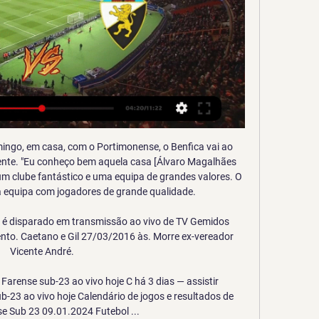
sporte x CSA Transmissão: SporTV 2 menos MG e Premiere (com Henrique Guidi e Renato Leal)

Cruzeiro x Caldense - Campeonato Mineiro - Minuto a Minuto Terra. GOOOL! Gol! Cruzeiro 2, Caldense 0. Marquinhos Gabriel (Cruzeiro) finalização com o pé direito de mais de 30 metros no ângulo.

CSA x Fortaleza (NARRAÇÃO AO VIVO) – Brasileirão 2019. 12 meses ago. Futebol Ao Vivo Bragantino x Operário (NARRAÇÃO AO VIVO) – Brasileirão 2019. 12 meses ago. Futebol Ao Vivo Náutico x Sampaio Corrêa (NARRAÇÃO AO VIVO) – Brasileirão 2019.. Futebol Ao Vivo FERROVIÁRIO 0 X 0 BOTAFOGO-PB – BRASILEIRÃO SÉRIE C.

Resultado de Manaus x Fast Clube ao vivo (Campeonato Amazonense) e placar do jogo atualizado minuto a minuto. Acompanhe o resultado da partida, saiba quem fez os gols, siga as estatísticas e escalações. Vídeo com transmissão ao vivo do jogo Manaus x Fast Clube pela TV ou rádio.

Farense vs Portimonense Sporting Clube ao vivo 19.05.2024 19/05/2024 — Assistir Farense vs Portimonense Sporting Clube 19.05.2024 ao vivo online ⚽ Transmissão. Hoje Ao vivo Ligas. Actualização.

O Atlético-GO ainda colocou a bola na rede mais uma vez, com Ferrareis, mas o gol foi anulado pelo VAR, pois o atacante estava em posição de impedimento. Nos minutos finais, o Flamengo conseguiu melhorar a marcação e parou de sofrer com os avanços do Atlético-GO.

Nome: Clube de Regatas do Flamengo Data oficial de fundação: 15 de novembro de 1895 Sede Social: Avenida Borges de Medeiros, 997, Lagoa, Rio de Janeiro - RJ - CEP 22470-001 Telefone: (21) 2159-0100 Cores: Vermelha e preta Mascotes: Uruba e Urubinha

História ITATIBA E.C / 2002 Autor: Celso Fernando Catalano Ano O time foi crescendo, e a turminha estava com dificuldades para gerenciar. Era chegada a hora de organizar

Transmissão do jogo ao vivo A fanática torcida do Remo, certamente, estará ligada para assistir ao jogo de estreia da equipe na Copa Verde, contra o Manaus. O jogo será transmitido pela.

Jogos Portimonense U23 ao vivo, tabela, resultados Futebol - Portugal: placar ao vivo Portimonense U23, resultados finais, tabelas, resumos de jogo com artilheiros, cartões amarelos e vermelhos, ...

Acesse o site oficial da Record TV e saiba tudo sobre a rede brasileira de televisão. Acompanhe as novelas, os telejornais e muito mais da emissora.

O time sub-20 do Bahia estreia nesta terça-feira (12) na Copa do Brasil sub-20. O tricolor vai encarar o Fast Clube-AM. A partida está marcada para 20h, no estádio Ismael Benigno, em Manaus. Para garantir classificação para a segunda fase, o esquadrão precisa vencer o adversário por qualquer placar.

O Gil Vicente recebe o Portimonense, num jogo onde as duas equipas vão tentar voltar às vitórias na Primeira Liga. Acompanhe o jogo AO MINUTO no SAPO Desporto, com vídeos dos principais lances.

O Instituto de Tecnologia de Pernambuco (Itep), por meio da Unidade de Gestão de Projetos de Resíduos Sólidos (UGP Resíduos), e a Secretaria de Meio Ambiente e Sustentatibilidade (Semas) estão promovendo de hoje (21) até o dia 30 deste mês, cinco Oficinas de Trabalho, voltadas para a validação do Plano Regional de Gestão Integrada de Resíduos Sólidos para os Municípios de cinco.

Farense x Portimonense ao vivo: veja onde assistir o 04/08/2023 — Portanto, veja o local, horário e saiba como assistir o jogo ao vivo, na TV, online e em qual canal vai passar. Onde assistir Farense x ...

O VILHENA NOTÍCIAS em parceria com a TV MYCUJOO, o maior portal de transmissão de jogos do mundo, transmitirá a partida entre Fast Clube x Barcelona no estádio da Colina, na capital amazonense, pela quarta rodada do grupo A1 da Série D do Campeonato Brasileiro 2019. A partida estava marcada para sábado, 25 de maio, […]

Criciúma CN Marcílio Dias placar ao vivo (e grátis transmissão de video em directo online*) inicia em 2.2.2020. as 19:00 horario UTC no estádio Estadio Heriberto Hülse, Criciuma, Brazil em Catarinense, Serie A-Brazil.

Maracaju Atlético Clube, Maracaju (disambiguation). 1.1K likes. Maracaju Atlético Clube é um clube brasileiro de futebol, com sede na cidade de Maracaju, no estado de Mato Grosso do Sul.

No Leão da Ilha, atuou apenas uma temporada e passou 14 jogos sem marcar gols. [2] Vasco da Gama. Em 1977, é contratado pelo Vasco da Gama, fazendo dupla de ataque com Roberto Dinamite. Foi uma das melhores fases na carreira do jogador que foi campeão carioca no mesmo ano e transformou-se em ídolo da …

O Náutico só tira a vaga do Bahia se ganhar os dois jogos e o Bahia perder pelo menos um jogo. Vamos aos concorrentes indiretos, Vasco e Avaí, esses dois só precisam de uma vitória, somente uma. E os adversários dos dois, não tem mais chances, nem Londrina, nem Criciúma.

Assistir Real Madrid x Athletic Bilbao ao vivo online dia 22/12/2019 sem travar, o melhor site pra ver Athletic Bilbao e Real Madrid em HD grátis é aqui no Futemax.fm!

Palpite Portimonense x Farense – Campeonato Português há 10 horas — Onde assistir ao vivo? O duelo Portimonense x Farense ainda não tem transmissão anunciada. Onde e quando será a partida? A partida ...

SERVIÇO: CRUZEIRO X CALDENSE. 19 de março de 2019. Jogos. 20 de Março – 21h30. Campeonato Mineiro – 11ª Rodada. Previsão de Público, segundo ata da FMF: 20 mil torcedores. Abertura da Esplanada: 18h30. Abertura do Estacionamento: 18h30. Para garantir a vaga antecipadamente, até 24h antes da partida, clique aqui.

A partida entre Atlético-MG x Villa Nova deste final de semana será transmitida pelo canal SporTV (menos para Minas Gerais) e pelo Premiere, com narração de Rogério Corrêa e comentários de Bob Faria.

Bragantino e São Paulo são os times com mais. 27/07/2020 00h25 . Equipe do interior é favorita contra o Corinthians nas quartas do Paulista. O São Paulo honrou. Juca Kfouri ao vivo,.

Caldense Cruzeiro esultado ao vivo (e transmissão online) começa no dia 30 de jul de 2020 as 0:30 horário UTC como parte do Mineiro, Modulo I - Brazil. Aqui no SofaScore resultados ao vivo você pode encontrar todos as previsões de resultados do {homeTeamName} contra {awayTeamName} listadas por suas partidas em H2H.