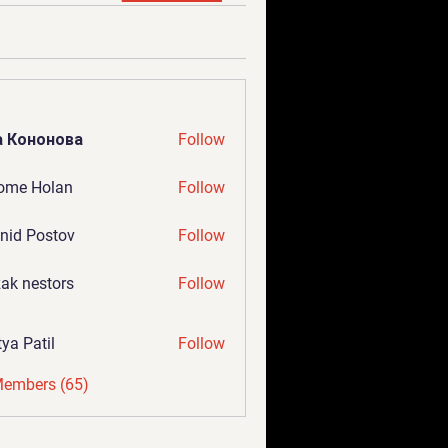
а Кононова
Follow
ome Holan
Follow
nid Postov
Follow
ak nestors
Follow
tya Patil
Follow
Members (65)