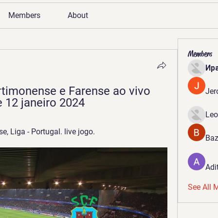
Members
About
Members
Ир
rtimonense e Farense ao vivo 
Jer
 12 janeiro 2024
Leo
, Liga - Portugal. live jogo.
Baz
Adi
See All 