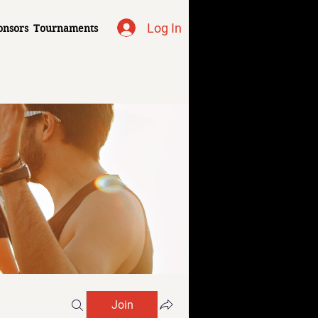
Log In
onsors
Tournaments
Join