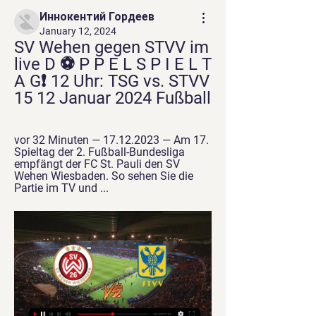
Иннокентий Гордеев
January 12, 2024
SV Wehen gegen STVV im 
live D ⚽️ P P E L S P I E L T 
A G❗️ 12 Uhr: TSG vs. STVV 
15 12 Januar 2024 Fußball
vor 32 Minuten — 17.12.2023 — Am 17. 
Spieltag der 2. Fußball-Bundesliga 
empfängt der FC St. Pauli den SV 
Wehen Wiesbaden. So sehen Sie die 
Partie im TV und ...