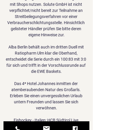
mit Shops nutzen. Solute GmbH ist nicht 
verpflichtet/nicht bereit zur Teilnahme an 
Streitbeilegungsverfahren vor einer 
Verbraucherschlichtungsstelle. Hinsichtlich 
gelisteter Händler prüfen Sie bitte deren 
eigene Hinweise zur.

Alba Berlin behält auch im dritten Duell mit 
Ratiopharm Ulm klar die Oberhand, 
entscheidet die Serie durch ein 100:83 mit 3:0 
für sich und trifft in der Vorschlussrunde auf 
die EWE Baskets.

Das 4* Hotel Johannes inmitten der 
atemberaubenden Natur des Großarls. 
Erleben Sie einen unvergesslichen Urlaub 
untern Freunden und lassen Sie sich 
verwöhnen.

Eishockey - Italien: HCB Südtirol Live 
Ergebnisse, Endergebnisse, Spielpläne, 