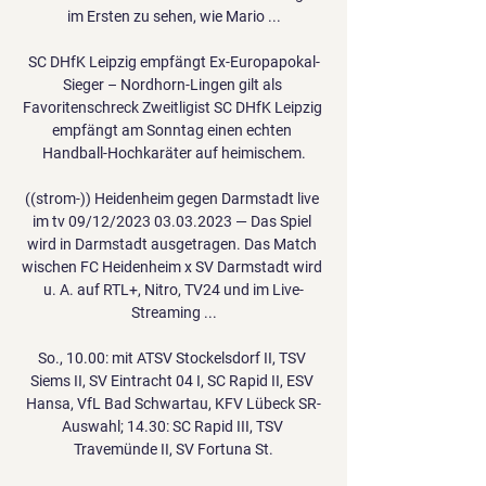
im Ersten zu sehen, wie Mario ...

SC DHfK Leipzig empfängt Ex-Europapokal-
Sieger – Nordhorn-Lingen gilt als 
Favoritenschreck Zweitligist SC DHfK Leipzig 
empfängt am Sonntag einen echten 
Handball-Hochkaräter auf heimischem.

((strom-)) Heidenheim gegen Darmstadt live 
im tv 09/12/2023 03.03.2023 — Das Spiel 
wird in Darmstadt ausgetragen. Das Match 
wischen FC Heidenheim x SV Darmstadt wird 
u. A. auf RTL+, Nitro, TV24 und im Live-
Streaming ...

So., 10.00: mit ATSV Stockelsdorf II, TSV 
Siems II, SV Eintracht 04 I, SC Rapid II, ESV 
Hansa, VfL Bad Schwartau, KFV Lübeck SR-
Auswahl; 14.30: SC Rapid III, TSV 
Travemünde II, SV Fortuna St.
