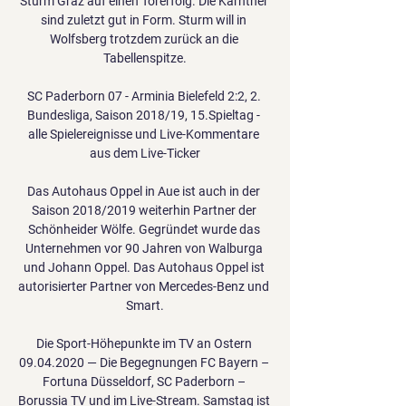
Sturm Graz auf einen Torerfolg. Die Kärntner 
sind zuletzt gut in Form. Sturm will in 
Wolfsberg trotzdem zurück an die 
Tabellenspitze.

SC Paderborn 07 - Arminia Bielefeld 2:2, 2. 
Bundesliga, Saison 2018/19, 15.Spieltag - 
alle Spielereignisse und Live-Kommentare 
aus dem Live-Ticker

Das Autohaus Oppel in Aue ist auch in der 
Saison 2018/2019 weiterhin Partner der 
Schönheider Wölfe. Gegründet wurde das 
Unternehmen vor 90 Jahren von Walburga 
und Johann Oppel. Das Autohaus Oppel ist 
autorisierter Partner von Mercedes-Benz und 
Smart.

Die Sport-Höhepunkte im TV an Ostern 
09.04.2020 — Die Begegnungen FC Bayern – 
Fortuna Düsseldorf, SC Paderborn – 
Borussia TV und im Live-Stream. Samstag ist 