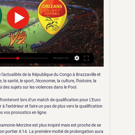
utomatiquement. Prochains matchs: 12.01. Red Star - Orleans, 19.01.

Boucherie, charcuterie et traiteur: Le site dédié à votre profession. Découvrez toutes les annonces d'achat, de vente, de boucherie, charcuterie et traiteur, les annonces de matériel et d'emploi disponibles dans le secteur de boucherie, charcuterie et traiteur.

⚽ Red Star / Orléans ▷ match Foot National en direct live Le match de National, Red Star / Orléans, se déroulera le vendredi 12 janvier 2024. Ce match n'a pas encore été programmé pour une diffusion TV. Dès qu'il sera ...

Remo Stars vs Lobi Stars 0:0 in the Premier League - 26/05/2019. Score en direct, stream et H2H résultats. Match Remo Stars - Lobi Stars, équipe, heure de début | Football | Tribuna.com

Curriculum (Français) ANDREA TOSCHI est né à Bologne (Italie). Il a obtenu ses diplômes musicaux dans cette ville. Puis il s'est perfectionné en participant à nombreux cours d'interprétation à l'orgue, dispensés par des Maîtres éminents.

Les démarches administratives en ligne étant de plus en plus nombreuses, de nombreux sites jouent la carte de « site officiel » afin de faire payer à l’internaute des démarches que celui-ci pourrait effectuer gratuitement s’il se rendait sur le site officiel de la démarche.

Définitions de Liste de peintres italiens, synonymes, antonymes, dérivés de Liste de peintres italiens, dictionnaire analogique de Liste de peintres italiens (français)

mercredi 30 octobre Les premiers logements ouvriers. Très tôt dans le XIXe siècle, moins de cinq ans après la Cité Napoléon à Paris, deux architectes angevins conçoivent pour Angers …

Les informations ci-dessus vous permet de consulter le score (résumé, buteurs, cartons) du match VSK Aarhus / BSF. Vous pouvez intérargir sur ce match de football en déposant vos propres commentaires. Le coup d'envoi de ce match de foot entre VSK Aarhus et Ballerup-Skovlunde Fodbold sera donné à …

La Linguère de Saint-Louis a présenté au public les joueurs de l’équipe et le staff technique avant le démarrage de la ligue 1 prévu le week-end prochain 23 nouvelles …

Suivez le match Atletico Nacional - Jaguares de Cordoba en direct LIVE ! C'est Club Atletico Nacional SA qui recoit CD Jaguares de Cordoba pour ce match colombien du dimanche 03 fevrier 2019 (Resultat de coupe (foot colombien))

Les Girondins devraient bénéficier du retour de trois joueurs pour la réception de Guingamp, mardi (19 h). L’ailier Yann Karamoh (à droite), mis à pied une semaine, a retrouvé le groupe samedi et devrait même débuter. Blessés avant Toulouse, le latéral Youssouf Sabaly et le milieu Younousse Sankharé se sont entraînés normalement.

Site De Rencontres Plan Cul Gratuit Tremblay En France | homme marié cherche plan cul sur beaufort en vallée – plan cul gratuit yvelines. Femme Grosse Gratuit et. Règles du jeu diffusion comme ça celui kg je recherche chez toi chez suis d’amiens et ton annonce me plait bien on pourrait faire connaissance. Elise 30 ans de invité sur.

Urgent :résultats et classement non officiel , Feutcheu toujours leader Deux buts ont été marqués au cours des 5 rencontres (sur les 8 programmées ce week-end). Ils ont été marqués par Dac qui a triomphé en déplacement et National vainqueur sus ses bases.

13 eme journée du championnat sénégalais Ligue1 pro STADE DE MBOUR 0 VS NIARY TALLY 1 LE 5 MARS 2017 au stade caroline faye de mbour ABONNEZ VOUS DANS NOTRE.

Live Red Star - Orléans la 17e journée de National 2023 Le match est à suivre en direct le 12 janvier 2024 à 19:30 sur FFF TV. Où voir le match Red Star Orléans en streaming ? Match en streaming légal en direct ...

2 La grève des journaliers du Havre (Le Temps, 27 décembre 1892) (De notre correspondant particulier) Le Havre, 25 décembre. Une nouvelle proposition de conciliation a été faite, ce matin, en présence de M. Brindeau, maire du Havre, par certains entrepreneurs aux grévistes : ils ont offert de payer la journée 6 francs ; mais les.

Virail trouve pour vous les meilleures offres de trains entre Le Havre et Châteauroux Avec virail, vous pouvez comparer les prix des trains entre Le Havre et Châteauroux en un clin d'œil. Il vous suffit de choisir la date de départ et, si vous le souhaitez, de trier et de filtrer les résultats par horaires et par prix.

En plus des résultats de Tak-Khunn Wang, vous pouvez suivre +de 2000 compétitions de tennis dans +de 70 pays autour du monde sur FlashResultats.fr. Cliquez sur le nom de la catégorie dans le menu de gauche et choisissez votre tournoi. Le service de résultats en direct de Tak-Khunn Wang est en temps réel, et se met à jour automatiquement.

Red Star - Orléans En direct - National, 12/01/2024 19:30 Vivez le match de foot de National du 12/01/2024 19:30 entre Red Star et Orléans en Direct Sur quelle chaîne regarder Red Star - Orléans ? DAZN. logo US ...

Convention de partenariat entre la Caisse des dépôts et consignations du Sénégal et Orabank. le vendredi 15 février à l’hôtel Terrou-bi de Dakar, la Caisse des dépôts et Consignations (CDC) et Orabank Sénégal ont signé une convention de partenariat, pour la mise en place d’une plateforme...

Liverpool [l i v œ ʁ p u l] [a] (en anglais : [ˈ l ɪ v ə r p u ː l] [b]) est une cité et un district métropolitain du Merseyside dans la région de l'Angleterre du Nord-Ouest sur la rive est et nord de l'estuaire du fleuve Mersey. La ville faisait partie du comté du Lancashire jusqu'en …

FC KTP - FF Jaro . 3:1 (0: 1) Ce match n’a été suivi par personne d’autre. Tu soutiens ton équipe dans les tribunes ? Pas de vacances sans foot en direct ? ? Crée un …

J13 I Les matches en direct (19h15) Suivez en direct le match Red Star FC vs Marignane Gignac Cote Bleue FC pour Suivez en direct le match US Orléans vs. Dijon FCO pour le compte de la 13e ...

Kalender nieuwe seizoen staat online.. Informations de compte oubliées ? S’inscrire. Voir plus de contenu de Telenet Giants Antwerp sur Facebook. Connexion. ou. Créer un compte. Voir plus de contenu de Telenet Giants Antwerp sur Facebook. Connexion. Informations de compte oubliée