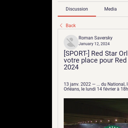
Discussion
Media
Back
Roman Saversky
January 12, 2024
[SPORT-] Red Star Orl
votre place pour Red 
2024
13 janv. 2022 — ... du National
Orléans, le lundi 14 février à 18