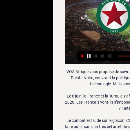
VOA Afrique vous propose de suivre l'actualités de la République du Congo à Brazzaville et Pointe-Noire, couvrant la politique, la santé, le sport, l'économie, la culture, l'histoire, la technologie. Mais aussi des sujets sur les violences dans le Pool.

Le 8 juin, la France et la Turquie s’affronteront lors d’un match de qualification pour L’Euro 2020. Les Français vont-ils s’imposer à l’extérieur et faire un pas de plus vers la qualification ? Faites vos pronostics en ligne.

Le combat est rude sur le glaçon, Chamonix-Morzine est plus inspiré mais est proche de se faire punir sans un très bel arrêt de son portier 4:14. La première moitié de prolongation aura été en faveur des Pionniers, la seconde sera pour les Ducs qui seront proches de tuer le match à plusieurs reprises.

US Orléans - Red Star FC en direct - National 1 Suivez en direct le match de National 1 en Football entre US Orléans et Red Star FC sur Eurosport. Le match commence à 19:30 le 10 mai 2024. Lisez les dernières ...

Consultez nos 29 offres d'emploi chef de p en Bourgogne-Franche-Comté en CDI, CDD ou Intérim publiées sur Optioncarriere. Tous les postes à pourvoir en une seule recherche.

En match en retard des 32e de finale de la Coupe de France masculine, Nantes (Pro B) accueillera demain Chalon-sur-Saône (Jeep® ÉLITE). invaincus en championnat, les Nantais espère bien profiter de cette bonne dynamique à domicile pour créer la surprise face à l'Elan Chalon de Philippe Hervé.

[Handball : LFH, J11] : OGC Nice Côte d’Azur Handball (6éme) – Fleury Loiret Handball (2éme) 5 mai 2014 21 janvier 2014 par Alexandre Debray Après sa magnifique victoire à domicile mercredi dernier face aux Dragonnes de Metz (30-27), les panthères du Fleury Loiret Handball se déplacent à Nice pour le compte de la 11éme journée.

Boutique en ligne. La Bretagne gourmande est heureuse de vous accueillir pour vous faire découvrir et apprécier toutes ces spécialités bretonnes. Tous nos biscuits sont fabriqués par la Biscuiterie de Kerlann > voir la boutique. Biscuiterie de Kerlann a Vannes zac de Kerlann et à Muzillac ZC espace du littoral - Tel Vannes : 02 97 40 89 95 , Muzillac : 02 97 45 65 65 morbihan Bretagne.

Les billets pour Liverpool - Tottenham sont en forte demande Merci de patienter pendant que nous vérifions la disponibilité des billets Seulement 899 billets disponibles Moins d'1% de billets disponibles pour cet évènement Liverpool Tottenham. 207.29 GBP https.

Promu en Ligue 1 cette saison, le Stade de Reims commencait la rencontre avec de meilleures intentions que son adversaire du soir en mettant plus d'impact dans les duels et en étant surtout très.

FOOTBALL U 17. 1 er But ENZO MILLOT. But de ADIL AOUCHICHE à la 36 45 75 et 88 Minutes . But de KYLIAN NSONA à la 80 Minutes. But de ADAM RITTER dans les arrêts de jeu 90 + 5 minutes

Auteur d’une fin de saison exceptionnelle sur les tournois Futures en 2018, Baptiste Crepatte a effectué des débuts réussis en Challenger, deuxième division mondiale du tennis. On retrouve enfin Baptiste Crepatte. On l’avait quitté en 2018 fort d’une série de 28 victoires de rang, glanant cinq trophées sur les Tournois Futures et.

Emmanuel Macron participe ce samedi, en Turquie, à un sommet sur la situation en Syrie, avec l'Allemagne, la Turquie et la Russie. Une configuration inédite, après sept ans de guerre. Les.

La Fox annonce ensuite que le premier épisode sera diffusé en avant première le 14 décembre 2016, avant une diffusion régulière de la série dès le 4 janvier 2017 [13] pendant la pause de mi-saison de Empire. Lors de sa diffusion, la première saison est finalement …

fc-stjoseph-stmartin finance son projet sur Ulule : Tournoi International de Football U19 de St-Joseph. Aidez-nous à maintenir l'un des derniers Tournois Internationaux de Football U19

Football, France: résultats en direct de Orléans Voir plus d'infos Le service de résultats de Orléans est en temps réel, et se met à jour a