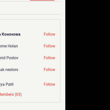
а Кононова
Follow
ome Holan
Follow
nid Postov
Follow
ak nestors
Follow
tya Patil
Follow
Members (65)