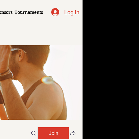
Log In
onsors
Tournaments
Join