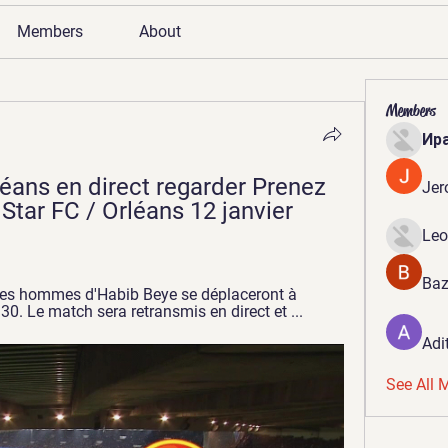
Members
About
Members
Ир
éans en direct regarder Prenez 
Jer
Star FC / Orléans 12 janvier 
Leo
Baz
, les hommes d'Habib Beye se déplaceront à 
h30. Le match sera retransmis en direct et ...
Adi
See All 