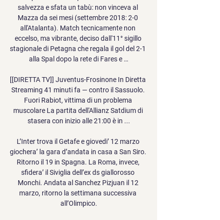
salvezza e sfata un tabù: non vinceva al 
Mazza da sei mesi (settembre 2018: 2-0 
all'Atalanta). Match tecnicamente non 
eccelso, ma vibrante, deciso dall'11° sigillo 
stagionale di Petagna che regala il gol del 2-1 
alla Spal dopo la rete di Fares e …

[[DIRETTA TV]] Juventus-Frosinone In Diretta 
Streaming 41 minuti fa — contro il Sassuolo. 
Fuori Rabiot, vittima di un problema 
muscolare La partita dell'Allianz Satdium di 
stasera con inizio alle 21:00 è in ...

L’Inter trova il Getafe e giovedi’ 12 marzo 
giochera’ la gara d’andata in casa a San Siro. 
Ritorno il 19 in Spagna. La Roma, invece, 
sfidera’ il Siviglia dell’ex ds giallorosso 
Monchi. Andata al Sanchez Pizjuan il 12 
marzo, ritorno la settimana successiva 
all’Olimpico.
