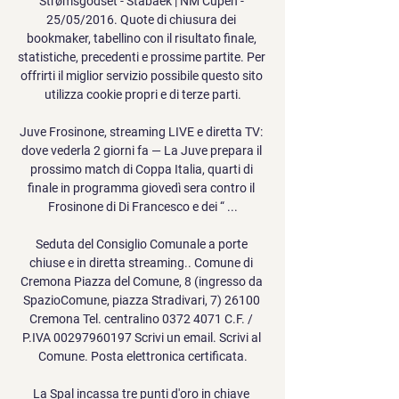
Strømsgodset - Stabaek | NM Cupen - 
25/05/2016. Quote di chiusura dei 
bookmaker, tabellino con il risultato finale, 
statistiche, precedenti e prossime partite. Per 
offrirti il miglior servizio possibile questo sito 
utilizza cookie propri e di terze parti.

Juve Frosinone, streaming LIVE e diretta TV: 
dove vederla 2 giorni fa — La Juve prepara il 
prossimo match di Coppa Italia, quarti di 
finale in programma giovedì sera contro il 
Frosinone di Di Francesco e dei “ ...

Seduta del Consiglio Comunale a porte 
chiuse e in diretta streaming.. Comune di 
Cremona Piazza del Comune, 8 (ingresso da 
SpazioComune, piazza Stradivari, 7) 26100 
Cremona Tel. centralino 0372 4071 C.F. / 
P.IVA 00297960197 Scrivi un email. Scrivi al 
Comune. Posta elettronica certificata.

La Spal incassa tre punti d'oro in chiave 