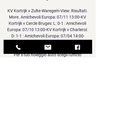
KV Kortrijk v Zulte-Waregem-View: Risultati. 
More. Amichevoli Europa: 07/11 13:00-KV 
Kortrijk v Cercle Bruges: L: 0-1 : Amichevoli 
Europa: 07/10 13:00-KV Kortrijk v Charleroi: 
D: 1-1 : Amichevoli Europa: 07/04 14:00-
Standard Liegi v KV Kortrijk.

Per il tuo noleggio auto scegli l'ufficio 
Europcar di Brescia: troverai uno staff veicolo 
più grande per lavoro, troverai il modello 
perfetto nella stazione di Brescia. Noleggia la 
tua auto alla Stazione di Brescia in pochi 
semplici step. www.doorental.com offre le 
tariffe migliore delle principali compagnie.

Tutte le partite di calcio previste per la 
giornata di oggi, di serie A, serie B, 
Champions e campionati europei. Segui 
insieme a noi le dirette di tutte le partite di 
oggi
