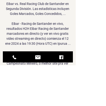
Eibar vs. Real Racing Club de Santander en 
Segunda División. Las estadísticas incluyen 
Goles Marcados, Goles Concedidos, ...

Eibar - Racing de Santander en vivo, 
resultados H2H Eibar Racing de Santander 
marcadores en directo (y ver en vivo gratis 
video streaming en directo) comienza el 12 
ene 2024 a las 19:30 (Hora UTC) en Ipurua ...

Assistir América-MG x Caldense ao vivo 
online dia 25/03/2019 sem travar pelo 
Campeonato Mineiro, o melhor site pra ver 
Caldense e América-MG em HD grátis é aqui 
no Futemax.tv!

SD Eibar - Real Racing Club de Santander SD 
Eibar - Real Racing Club de Santander | 
12/01/2024 | LaLiga Hypermotion | España | 
Fútbol | ⭐ Mejores Cuotas de Apuestas ⚡ 
Resultados en vivo ...
