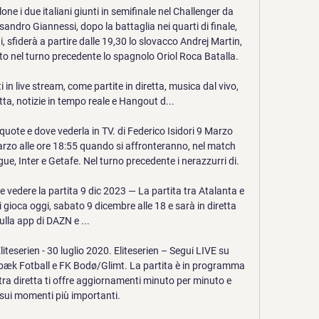
ne i due italiani giunti in semifinale nel Challenger da 
ndro Giannessi, dopo la battaglia nei quarti di finale, 
 sfiderà a partire dalle 19,30 lo slovacco Andrej Martin, 
o nel turno precedente lo spagnolo Oriol Roca Batalla.

in live stream, come partite in diretta, musica dal vivo, 
etta, notizie in tempo reale e Hangout d...

quote e dove vederla in TV. di Federico Isidori 9 Marzo 
rzo alle ore 18:55 quando si affronteranno, nel match 
ue, Inter e Getafe. Nel turno precedente i nerazzurri di.

 vedere la partita 9 dic 2023 — La partita tra Atalanta e 
i gioca oggi, sabato 9 dicembre alle 18 e sarà in diretta 
ulla app di DAZN e ...

teserien - 30 luglio 2020. Eliteserien – Segui LIVE su 
tabæk Fotball e FK Bodø/Glimt. La partita è in programma 
stra diretta ti offre aggiornamenti minuto per minuto e 
 sui momenti più importanti.
