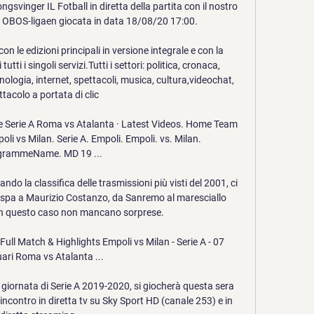
ngsvinger IL Fotball in diretta della partita con il nostro 
di OBOS-ligaen giocata in data 18/08/20 17:00.

con le edizioni principali in versione integrale e con la 
utti i singoli servizi.Tutti i settori: politica, cronaca, 
nologia, internet, spettacoli, musica, cultura,videochat, 
ttacolo a portata di clic

Serie A Roma vs Atalanta · Latest Videos. Home Team 
 vs Milan. Serie A. Empoli. Empoli. vs. Milan. 
grammeName. MD 19 ...

ndo la classifica delle trasmissioni più visti del 2001, ci 
 Vespa a Maurizio Costanzo, da Sanremo al maresciallo 
n questo caso non mancano sorprese.

ull Match & Highlights Empoli vs Milan - Serie A - 07 
ari Roma vs Atalanta ...

 giornata di Serie A 2019-2020, si giocherà questa sera 
’incontro in diretta tv su Sky Sport HD (canale 253) e in 