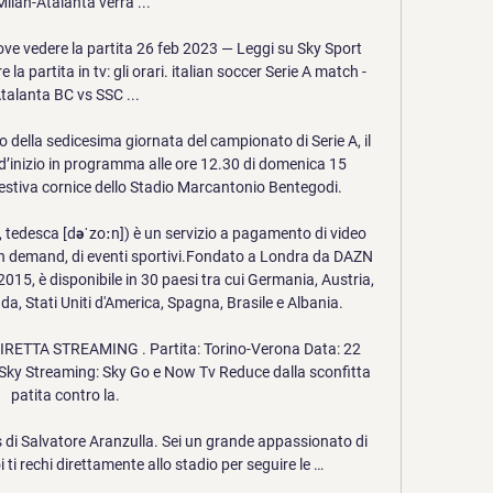
ilan-Atalanta verrà ...

ove vedere la partita 26 feb 2023 — Leggi su Sky Sport 
la partita in tv: gli orari. italian soccer Serie A match - 
talanta BC vs SSC ...

della sedicesima giornata del campionato di Serie A, il 
 d’inizio in programma alle ore 12.30 di domenica 15 
estiva cornice dello Stadio Marcantonio Bentegodi.

tedesca [dəˈzoːn]) è un servizio a pagamento di video 
 on demand, di eventi sportivi.Fondato a Londra da DAZN 
015, è disponibile in 30 paesi tra cui Germania, Austria, 
da, Stati Uniti d'America, Spagna, Brasile e Albania.

TTA STREAMING . Partita: Torino-Verona Data: 22 
 Sky Streaming: Sky Go e Now Tv Reduce dalla sconfitta 
patita contro la.

s di Salvatore Aranzulla. Sei un grande appassionato di 
i ti rechi direttamente allo stadio per seguire le …
