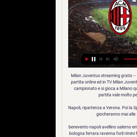
Milan Juventus streaming gratis – 
partita online ed in TV Milan Juventu
campionato e si gioca a Milano que
partita vale molto pe
Napoli, ripartenza a Verona. Poi la S
giocheranno mai alle 1
benevento napoli avellino salerno e
bologna ferrara ravenna forli rimini f