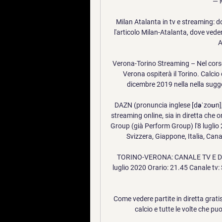
— M
Milan Atalanta in tv e streaming: d
l'articolo Milan-Atalanta, dove vedere 
A
Verona-Torino Streaming – Nel corso 
Verona ospiterà il Torino. Calcio
dicembre 2019 nella nella sugg
DAZN (pronuncia inglese [dəˈzoʊn], 
streaming online, sia in diretta che
Group (già Perform Group) l'8 luglio 2
Svizzera, Giappone, Italia, Cana
TORINO-VERONA: CANALE TV E DIRE
luglio 2020 Orario: 21.45 Canale tv:
Come vedere partite in diretta grati
calcio e tutte le volte che puo