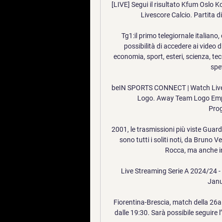
[LIVE] Segui il risultato Kfum Oslo Ko
Livescore Calcio. Partita 
Tg1:il primo telegiornale italiano, 
possibilità di accedere ai video di t
economia, sport, esteri, scienza, tec
spe
beIN SPORTS CONNECT | Watch Live 
Logo. Away Team Logo Empoli
Pro
2001, le trasmissioni più viste Guarda
sono tutti i soliti noti, da Bruno
Rocca, ma anche i
Live Streaming Serie A 2024/24 - F
Janu
Fiorentina-Brescia, match della 26a
dalle 19:30. Sarà possibile seguire l