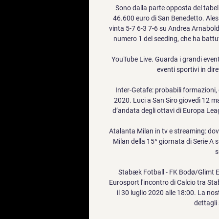
Sono dalla parte opposta del tabello
46.600 euro di San Benedetto. Alessa
vinta 5-7 6-3 7-6 su Andrea Arnaboldi,
numero 1 del seeding, che ha battut
YouTube Live. Guarda i grandi eventi 
eventi sportivi in dir
Inter-Getafe: probabili formazioni, 
2020. Luci a San Siro giovedì 12 ma
d’andata degli ottavi di Europa Leag
Atalanta Milan in tv e streaming: dove
Milan della 15^ giornata di Serie A s
s
Stabæk Fotball - FK Bodø/Glimt Eli
Eurosport l'incontro di Calcio tra S
il 30 luglio 2020 alle 18:00. La no
dettagli