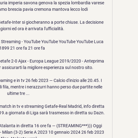
liguria imperia savona genova la spezia lombardia varese 
mo brescia pavia cremona mantova lecco lodi

Getafe-Inter si giocheranno a porte chiuse. La decisione 
giorni ed ora è arrivata l'ufficialità.

a Streaming - YouTube YouTube YouTube YouTube Luca 
1899 21 ore fa 21 ore fa

Getafe 2-0 Ajax - Europa League 2019/2020 - Anteprima 
 assicurarti la migliore esperienza sul nostro sito.

ming e in tv 26 feb 2023 — Calcio d'inizio alle 20.45. I 
 fila, mentre i nerazzurri hanno perso due partite nelle 
ultime tre ...

match in tv e streaming Getafe-Real Madrid, info diretta 
9.a giornata di Liga sarà trasmesso in diretta su Dazn.

talanta in diretta 16 ore fa — (STREAMING***))) Oggi 
 - Milan (3-2) Serie A 2023 10 gennaio 2024 26 feb 2023 