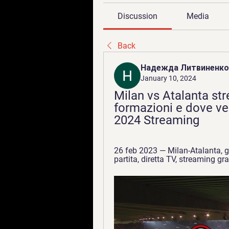
Discussion
Media
Back
Надежда Литвиненко
January 10, 2024
Milan vs Atalanta str
formazioni e dove ve
2024 Streaming
26 feb 2023 — Milan-Atalanta, gar
partita, diretta TV, streaming gra