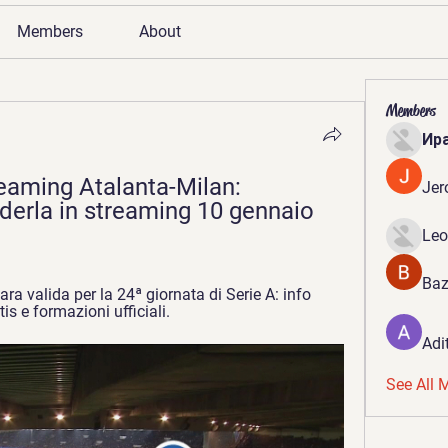
Members
About
Members
Ир
eaming Atalanta-Milan: 
Jer
derla in streaming 10 gennaio 
Leo
Baz
a valida per la 24ª giornata di Serie A: info 
tis e formazioni ufficiali.
Adi
See All 