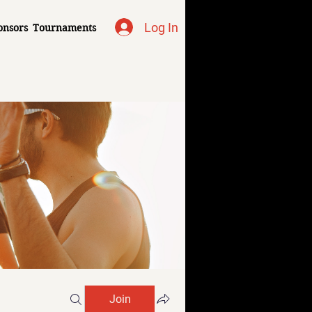
Log In
onsors
Tournaments
Join