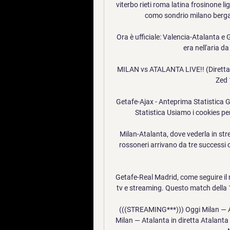
viterbo rieti roma latina frosinone 
como sondrio milano berga
Ora è ufficiale: Valencia-Atalanta e 
era nell'aria da 
MILAN vs ATALANTA LIVE!! (Dirett
Zed 
Getafe-Ajax - Anteprima Statistica 
Statistica Usiamo i cookies per
Milan-Atalanta, dove vederla in strea
rossoneri arrivano da tre successi di
Getafe-Real Madrid, come seguire il 
tv e streaming. Questo match della 1
(((STREAMING***))) Oggi Milan — A
Milan — Atalanta in diretta Atalanta