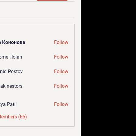
а Кононова
Follow
ome Holan
Follow
nid Postov
Follow
ak nestors
Follow
tya Patil
Follow
Members (65)