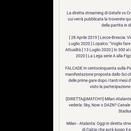
La diretta streaming di Getafe vs 
cui verrà pubblicata la troverete qui
della partita i
[ 28 Aprile 2019 ] Lecce-Brescia: Vi
Luglio 2020 ] Lopalco: “Voglio fare
Attualità [ 13 Luglio 2020 ] In 300 al
2020 ] La Lega serie A alla Figc
FALCADE In centocinquanta sulla Pian
manifestazione proposta dallo Sci cl
delle prime gare dopo i tanti mesi d
visto la partecipazione 
[DIRETTA@MATCH!!] Milan-Atalanta I
vederla: Sky, Now o DAZN? Canale t
Stadium
Milan - Atalanta: Oggi in diretta st
di Calcio che avrà luogo il g