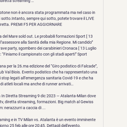
diretta streaming …

Crotone non è ancora stata programmata ma nel caso in 
 sotto.Intanto, sempre qui sotto, potete trovare il LIVE 
n diretta. PREMI F5 PER AGGIORNARE

a del Mare sold out. Le probabili formazioni Sport [ 13 
 l’assessore alla Sanità della mia Regione. Mi candido” 
 rave party, sgombero dei carabinieri Cronaca [ 13 Luglio 
: “Finiamo il campionato con gli stadi aperti” Sport

a per la 26.ma edizione del “Giro podistico di Falcade”, 
ub Val Biois. Evento podistico che ha rappresentato una 
i stop legati all’emergenza sanitaria Covid-19 e che ha 
di atleti locali ma anche di runner arrivati…

n Diretta Streaming 9 dic 2023 — Atalanta-Milan dove 
v, diretta streaming, formazioni. Big match al Gewiss 
: nerazzurri a caccia di ...

reaming e in TV Milan vs. Atalanta è un evento imminente 
iorno 25 feb alle ore 20:45. Dettagli dell'evento.
