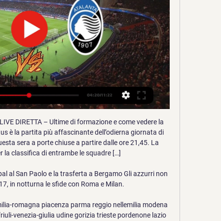
LIVE DIRETTA – Ultime di formazione e come vedere la 
s è la partita più affascinante dell’odierna giornata di 
sta sera a porte chiuse a partire dalle ore 21,45. La 
r la classifica di entrambe le squadre […]

pal al San Paolo e la trasferta a Bergamo Gli azzurri non 
7, in notturna le sfide con Roma e Milan.

milia-romagna piacenza parma reggio nellemilia modena 
riuli-venezia-giulia udine gorizia trieste pordenone lazio 