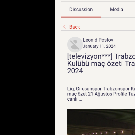
Discussion
Media
Back
Leonid Postov
January 11, 2024
[televizyon***] Trab
Kulübü maç özeti Tra
2024
Lig, Giresunspor Trabzonspor Ku
maç özet 21 Ağustos Profile Tu
canlı ...