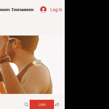
Log In
onsors
Tournaments
Join