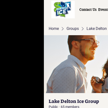
Contact Us
Event
Home
Groups
Lake Delton 
Lake Delton Ice Group
Public
·
65 members