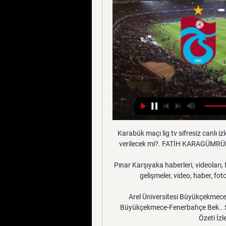
Karabük maçı lig tv sifresiz canlı izle nebilecek mi?FB şampiyonluk kutlamaları canlı yayın verilecek mi?. FATİH KARAGÜMRÜK A.Ş. 33 14 11 8 11 53 07 ALTAY 33 13 12 8 10 51 08.

Pınar Karşıyaka haberleri, videoları, fotoları, Pınar Karşıyaka hakkında son dakika ve güncel gelişmeler, video, haber, foto galeri, Pınar Karşıyaka seyret,Pınar Karşıyaka.

Arel Üniversitesi Büyükçekmece-Fenerbahçe Beko Maçı Canlı İzle!,Arel Üniversitesi Büyükçekmece-Fenerbahçe Bek.. Sigortam.net İTÜ Basket 81-91 Pınar Karşıyaka Geniş Özeti İzle!. PSG 4-2 Lyon Maç Özeti …

Erzurumspor Ümraniyespor maçı canlı yayın (şifresiz) hangi kanalda saat kaçta? Erzurumspor-Ümraniyespor maçı ne zaman, saat kaçta ve hangi kanalda yayınlanacak sorularının.

(Canlı HD!) Trabzonspor Kulübü Samsunspor Kulübü maç (Canlı HD!) Trabzonspor Kulübü Samsunspor Kulübü maç özeti Bu akşam (11 Ocak) hangi takımın maçı var? Bugün kimin 11 Ocak 2024 19 Ara 2023 ...

Sarıyer ve Afjet Afyonspor takımları arasındaki tüm karşılaştırmaları Takvim.com.tr canlı skor sayfasından takip edebilirsiniz.. Eyüpspor Gumushanespor Hacettepe SK Hekimoglu.

Hacettepe Sivasspor Maçı izle Hacettepe Sivasspor Maçını izle Hacettepe Sivasspor Maçı Canlı izle Sivasspor hacettepe Maçı Canlı Bedava Lig tv izle Seyret Full. Süper Lig'de şampipyonluk mücadelesi veren Sivasspor, yarın oynayacağı hacettepe maçından 3 puan ile ayrılarak zirve yarışındaki iddiasını sürdürmek istiyor.

Final maçı programı şöyle oldu: 23 Mayıs Perşembe 16.00 Ergene Velimeşespor-Nevşehir Belediyespor 24 Mayıs Cuma 16.00 Esenler Erokspor-Van Büyükşehir Belediyespor 20. Erokspor 17.5.

Canlı İzle Maç Sonucu 2.5 Gol Çifte Şans İ.Y 0.5 Gol K. Gol 1 X 2 Alt Üst 1-X 1-2 X-2 Alt Üst Var Yok 03.04.2019 Gaziantep FK vs Afjet Afyonspor Maçı Hangi Kanalda Saat Kaçta Yayınlanacak? Gaziantep FK ile Afjet Afyonspor arasındaki Spor Bein Sports 4.

TRT HD izle TRT 1 izle TRT Haber izle Trt Spor izle Star Tv izle Ntv izle Ntv Spor izle Atv izle A Haber izle Fox Tv izle Tv8. bankobanko. com; Stadyumtv.com » Canlı maç izle » Tire - Turgutluspor maçı canlı izle 30 Ağustos 2017. Tire - Turgutluspor maçı canlı izle 30 Ağustos 2017. Saat: 16:00 Tire - …

1461 Trabzon - Samsunspor Ziraat Türkiye Kupası 1461 Trabzon - Samsunspor Maç kadroları, Maç sonuçları, Maçın gollerinin videoları.

göztepe maç bonus tl - IGMIJQ articole bebelusi si copii ALTINORDU SAMSUNSPOR MAÇI CANLI [SPOR TV] Giresunspor Trabzonspor Kulübü canlı izle 30/05/ TRABZONSPOR Altay Göztepe Maç özeti 1.

FC SKA-Khabarovsk - FC Shinnik Yaroslavl maç tahminleri 07.07.2019 Futbol ⚽ maçı canlı izle ☝ maç özeti maç sonucu ⌚ maçlarının skorları canlı yayın, istatistik - spor hakkında herşey sadece skorexpress.com.

futbolcafe izle,maç izle, canlı maç izle, lig tv izle, bein sports izle, bedava lig tv izle, . Harikalar Tic. teması.. maçı fenerbahçe maçı beşiktaş maçı trabzonspor maçı başakşehir maçı bursaspor maçı kayseri maçı göztepe maçı kasımpaşa ma çı beinsport sportlemon izle.

Maç başladığında, ilk 11'leri, dakika dakika güncellenen Canlı skor canlı sonuçları ve maç istatistiklerini takip edebileceksiniz. Bazı Belediye Derincespor maçlar için gollerin ve özet görüntülerin videolarını yayınlayabiliriz ama ancak en popüler futbol liglerinden birinde oynadıkları takdirde.

TRABZONSPOR A.Ş. YILPORT SAMSUNSPOR Elit U14 Ligi (Elit Akademi U14 Takımı) Maç Kodu: 60102. TRABZONSPOR KADİR ÖZCAN TESİSLERİ - TRABZON 26.05.2022 - 12:00. SELMAN GÜLER(Hakem).

Canlı Maç İzle - Donmaden kesilmeden ücretsiz maç izle. Bedava Lig TV izlemenin en kolay yolu. Maç izlemek her futbol sevenin hakkı.. Barcelona - Bayern München. 14 08 2020 22:00. Barcelona. 22:00. 14 Aug 2020. Bayern München. Çifte Şans 1/0 1/2 0/2 1.

Basketbolda 19 Ocak Pazar günü gerçekleştirilecek ING All-Star 2020'de forma giyecek oyuncular açıklandı. ING All-Star 2020’de takım kaptanları Shane Larkin ve Nando De Colo'dan sonra forma giyecek diğer 22 oyuncu belli oldu.

Galatasaray