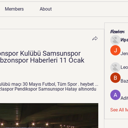
Members
About
Members
Ир
zonspor Kulübü Samsunspor 
Jer
bzonspor Haberleri 11 Ocak 
Leo
Baz
lübü maçı 30 Mayıs Futbol, Tüm Spor . heybet ... 
zlaspor Pendikspor Samsunspor Hatay altınordu 
Adi
See All 