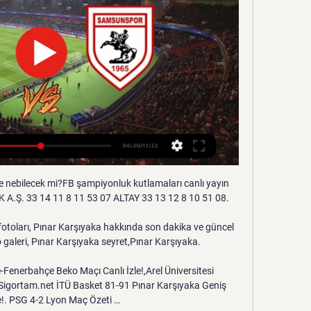
 2018-2019 Spor Toto Süper Lig Lefter Küçükandonyadis Sezonunun ikinci haftasında 19 Ağustos Pazar günü evinde Göztepe’yi ağırlayacak. Son sezonun şampiyonu olan Galatasaray, Hem Süper Lig’te, hem de Şampiyonlar Ligi’nde başarıları hedefliyor.

Sarıyer SK Sakaryaspor canlı maç skoru (ve çevrimiçi canlı video yayını) 21.5.2019. günü UTC zamanıyla saat 13:00 da Turkey in Istanbul, Yusuf Ziya Öniş Stadium içinde TFF 2. Lig, Promotion Playoffs, Turkey.

THY Euroleague’in 29. haftasında Anadolu Efes, yarın 20.30'da Sinan Erdem Salonu'nda İspanyol temsilcisi Valencia Basket ile karşı karşıya gelecek. Euroleague’de 28 haftanın ardından Efes 24 galibiyet, 4 mağlubiyet ile liderlik koltuğunda oturuyor. Valencia ise 12 galibiyet, 16 mağlubiyet ve averajla 10. sırada yer alıyor.

Samsun Termespor Eski Başkanı Oğuzhan Duran'ın intihar nedeni? Samsun'da kulüp başkanı kiraladığı araçta intihar etti. Küçük filozof Atakan'a bakanlık freni sosyal medya ya çağrı

Trabzonspor Samsunspor: 3-0 (MAÇ SONUCU ÖZET) 21 Ara 2022 — Trabzonspor Samsunspor: 3-0 (MAÇ SONUCU ÖZET). Ziraat Türkiye Kupası'nda heyecan devam ediyor. Turnuvada 5. Tur karşılaşmasında Trabzonspor ile ...

2020-7-7 · Süper Lig'in 6. haftasında Gazişehir Gaziantep sahasında Göztepe'yi konuk edecek. Karşılaşma öncesi mücadeleye ilişkin yayın bilgileri merak konusu oldu. Peki, Gazişehir Göztepe maçı ne zaman? Gazişehir Göztepe maçı saat kaçta hangi kanalda? Gazişehir

Hacettepe hakkında yy tarafından yazılan gönderiler.. Archive for the ‘Hacettepe’ Category. Canlı Lig İzle… Posted in Ankaraspor, Antalyaspor, ATV Canlı İzle, Büyükşehir Bld., Bedava Lig Tv, bedava maç izle…

TFF 2. Lig Beyaz Grup 2. hafta maçında Sakaryaspor, Sarıyer ile karşılaştı. maç 1-2 sona erdi. Sakaryaspor ve Sarıyer taraftarlar maç sonucu'nu, puan durumunu ve maçın özeti'ni merak ediyor. Maç özeti Puan durumu ve maç sonucu haberimizde.

Kahramanmaraş Kuzey İlçeleri Entegre Katı Atık Tesisi Projesi Paydaş Katılım Toplantı Duyurusu (The Stakeholder's Orientation Meeting of the Northern Dist - إعلان اجتماع إشراك أصحاب المصلحة مشروع كهرمان مرعش للمناطق الشمالية مشروع متكامل للنفايات الصلبة)

GALATASARAY - BEŞİKTAŞ MAÇI CANLI İZLE. Kıran kırana bir mücadelenin yaşanacağı Galatasaray- Beşiktaş derbisi bu akşam 19.30'da başlayacak. Peki maçı canlı olarak hangi kanalda yayınlanacak? Nefes kesen mücadele beIN Sports 1 kanalından canlı olarak yayınlanacak? Maçın canlı anlatımı ve canlı skor takibi de yapılacak.

Trabzonspor Trabzonspor Kulübü Resmi X Hesabı | Official X Account of Trabzonspor Club. Yılport Samsunspor maçı hazırlıklarımız sürüyor http://bit.ly/4aLdYyh.

Dostluk yemeğinde biraraya geldiler! 26 Mar 2016 — Trabzonspor Kulübü Başkanı Muherrem Usta ve yönetim kurulu hazırlık maçı oynayacakları Samsunspor un yöneticileriyle yemekte bir araya ...

Planlamaya göre 1. Lig'de 2019-2020 sezonu 16, 17, 18 ve 19 Ağustos'ta yapılacak ilk hafta maçlarıyla başlayacak. Lig etabı, 2 Mayıs 2020'de oynanacak 34. hafta müsabakalarıyla sona erecek.

Adana Demirspor ile Fatih Karagümrük arasındaki TFF 1. Lig play-off finali, 30 Temmuz Perşembe günü saat 21.00'de Ankara Eryaman Stadı'nda oynanacak.

Galatasaray-Beşiktaş Süper Kupa maçı ne zaman,saat kaçta,hangi kanalda? Galatasaray-Beşiktaş Süper Kupa final mücadelesi bu akşam oynanacak.

Grup’ta şampiyonluk mücadelesi veren Kırşehir Belediyespor, Ahi Stadında oynadığı Ofspor maçı sonrası şampiyonluğa bir adım daha yaklaştı. Spor Toto 3. Lig 2. Grup’ta şampiyonluk mücadelesi veren Kırşehir Belediyespor, Ahi Stadında oynadığı Ofspor maçı sonrası şampiyonluğa bir adım daha yaklaştı. Samsun.

BORSAGUNDEM.COM. Hisseleri Borsa İstanbul'da işlem gören, Süper Lig'in 3 dev ekibi Fenerbahçe, Beşiktaş ve Galatasaray bilanço açıkladı. 30 Kasım 2019 tarihli 6 aylık konsolide bilanço verilerine göre, 3 kulüp arasında Beşiktaş zarar eden tek takım oldu.

ING Basketbol Süper Ligi'nde 22. hafta heyecanı yarın, 8 ve 9 Mart'ta oynanacak maçlarla yaşanacak. Haftanın açılış müsabakasında Pınar Karşıyaka ile Bahçeşehir Koleji İzmir'de.

by Eurohoops Team / info@eurohoops.net Bu sezon transferde çok agresif bir görüntü çizen Anadolu Efes, kısa rotasyonunu da önemli bir hamleyle tamamlayarak Shane Larkin’i renklerine bağladı.. Rodrigue Beaubois, Vasilije Micic, Adrien Moerman, James Anderson’ın ardından Anadolu Efes‘in beşinci yabancı transferi olan Shane Larkin kimdir?

Montreal Impact-Dc United - Takvim canlı skor. Major League Soccer Birleşik Futbol Ligi Carolina Challenge Kupası Çöl Elması Kupası MLS All Star Maçı NASL National Premier Soccer League.

Gazişehir Gaziantep FK Galatasaray beIN SPORTS 1 maçı canlı izle İki takım arasındaki zorlu mücadele öncesinde milyonlarca taraftar karşılaşmayı izlemenin yollarını arıyor. Gazişehir Gaziantep FK Galatasaray maçı internetten canlı yayın seçeneği ile izlenebilmektedir.

SAMSUNSPOR TRABZONSPOR - Maç Detayları SAMSUNSPOR TRABZONSPOR - Türkiye Futbol Federasyonu Resmi İnternet Sitesi - Milli Takımlar, Süper Lig, Puan cetveli, Fikstür,TFF 1. Lig, TFF 2. Lig, TFF 3.

Karaköprü Tokatspor Hazırlıklarına Moralli Başladı. Haliliye Gümüşhane Torul Gençlik Spor’u Mağlup Etti.. TGRT Haber TV - Canlı Yayın İzle. Habertürk TV Canlı Yayın HD. Kral Pop TV - HD Canlı Yayın. A Haber Canlı İzle. CNN TÜRK Canlı İzle.

tire 1922 transfer haberi, tire 1922 transfer haberleri, tire 1922 transfer hakkında haberler, tire 1922 transfer son dakika, tire 1922 transfer, haber

Türkiye Kupası 3. Tur maçında Fatih Karagümrük Vefa stadında Göztepe'yi konuk etti. Göztepe, Fatih Karagümrük karşısında 3-0 skor ile kazandı. GÖZ golleri: Umut Nayir, Prince Segbefia, Leroy George. İşte Fatih Karagümrük Göztepe maçının geniş özeti ve golleri. 27 Ekim 2016 Perşembe

in 17.haftasında Adanaspor Fatih Karagümrük ile karşı karşıya geliyor. Maça saatler kala futbol seveler Adanaspor Fatih Karagümrük maçı saat kaçta, hangi kanalda? sorusunun yanıtını araştırmaya başladı.

Giresunspor - Büyükşehir Belediye Erzurumspor 19.04.2020 00:00 Ekol Göz Menemenspor - Adanaspor A.Ş. 19.04.2020 00:00 Osmanlispor Futbol Kulübü - Cesar 