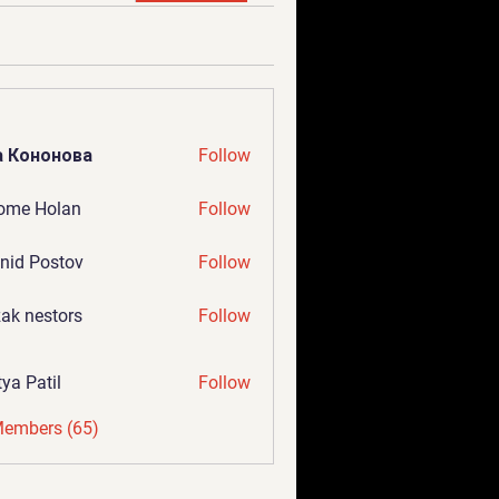
а Кононова
Follow
ome Holan
Follow
nid Postov
Follow
ak nestors
Follow
tya Patil
Follow
Members (65)