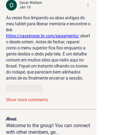
Oscar Watson
Jan 10
Às vezes fico limpando as abas antigas do 
meu tablet para liberar memória e encontrei o 
link 
https://cassinopix.br.com/pagamento/
 abert
o desde ontem. Antes de fechar, reparei 
como o menu superior fica fixo enquanto a 
gente desliza o dedo pela tela. É um detalhe 
comum em muitos sites que visito aqui no 
Brasil. Fiquei um instante olhando os ícones 
do rodapé, que pareciam bem alinhados 
antes de eu finalmente encerrar a sessão.
Like
Reply
Show more comments
About
Welcome to the group! You can connect
with other members, ge
...