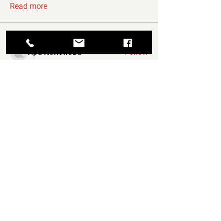
Read more
Members
Ира Кононова
Follow
Jerome Holan
Follow
Leonid Postov
Follow
Bazak nestors
Follow
Aditya Patil
Follow
See All Members (65)