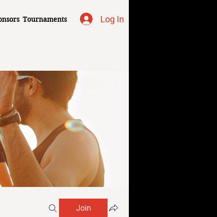
Log In
onsors
Tournaments
Join