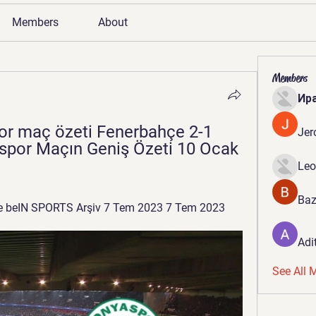
Members
About
Members
Ир
r maç özeti Fenerbahçe 2-1 
Jer
aspor Maçın Geniş Özeti 10 Ocak 
Leo
Baz
 beIN SPORTS Arşiv 7 Tem 2023 7 Tem 2023
Adi
See All 