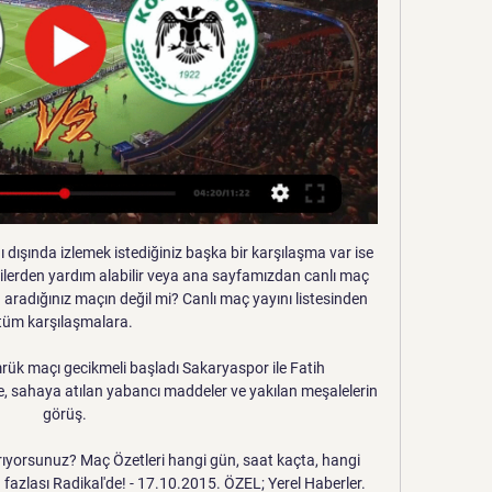
'in 29. haftasında konuk olduğu Konyaspor'u 3-0 mağlup etti....

maç özetleri Fenerbahçe FB Videolar İstanbulspor 1-5 Fenerbahçe Maç Özeti |,Fenerbahçe 0-0 Galatasaray Maç Özeti |,Mondihome Kayserispor 3-4 Fenerbahçe Maç Özeti | ...

Fenerbahçe Galatasaray derbi maçı izle - Yeni Malatyaspor Alanyaspor canlı şifresiz maç izle. Süper Lig'de dev maçlar bugün oynanacak. Merakla beklenen Fenerbahçe Galatasaray derbi maçı izle - Yeni Malatyaspor Alanyaspor canlı şifresiz maç izle.. Azerbaycan merkezi kontrolü ile yayın akışı sağlanan İdman Tv’ye.

Kızılcabölükspor Sultanbeyli Belediyespor Maçı Ne Zaman haberleri ve en son güncel Kızılcabölükspor Sultanbeyli Belediyespor maçı ne zaman gelişmeleri cnnturk.com'da. Kızılcabölükspor Sultanbeyli Belediyespor Maçı Ne Zaman ile ilgili bugünkü son dk haberler ile geçmişten bugüne fotoğraf, video ve tüm haber arşivi için tıklayın

Futbolda haftanın programı 11 Ekim 2019 Cuma 10:15 - Son Güncelleme 11 Ekim 2019 Cuma 10:47 Futbolda Süper Lig ve TFF 1. Lig'e milli maçlar dolayısıyla ara verilirken, TFF 2. Lig ve TFF 3.

ABC Bahis 15 04 2018 Pazar günkü 585 iddaa kodlu Arouca 1 - 0 Benfica II maç analizi istatistikleri, maçı canlı izle, geniş maç özeti, maçını seyret

Trendyol Süper Lig Maç Özetleri ve Golleri Tümosan Konyaspor. 0. 0'. İlk 11'ler. 15'. Kerem'in kafa vuruşu az farkla dışarda Fenerbahçe. 5. 0'. İlk 11'ler. 4'. Dzeko maça golle ...

Rotor Volgograd II-Saturn Ramenskoye - Yeniasır canlı skor Rotor Volgograd II-Saturn Ramenskoye - Maç kadroları, Maç sonuçları, Maç hakkında detaylar www.yeniasir.com.tr Anasayfa

Ligin diğer önemli takımları her zaman belli bir seyirci kitlesine sahip "Üç Büyükler"'i saymazsak belli bir ekolü olan ve birçok önemli oyuncu yetiştiren İTÜ ve şu anda basketbol şubesini kapamış olan Eczacıbaşı'dır. 1993 yılında kurulan ve ligin en çok yatırım yapan …

Yeni teknik direktörü Samet Aybaba ile ilk maçına çıkan Kayserispor, Süper Lig'in 8. haftasında konuk ettiği Kasımpaşa ile 1-1 berabere kaldı.. Atv Canlı İzle A2 Canlı İzle.

ÖZET İZLE: Fenerbahçe: 5-1 Konyaspor Maç Özeti ve 26 Eki 2019 — Fenerbahçe Konyaspor maç özeti ve golleri izle... Süper Lig'in 9. haftasında Fenerbahçe, taraftarı önünde Konyaspor'u ağırladı. Fenerbahçe ...

Fenerbahçe Ankaragücü maçı (CANLI İZLE) Süper Lig'in 5. hafta mücadelesinde Fenerbahçe Ankaragücü ile karşı karşıya geliyor. Ligde üst sıralarda yer alan ve liderlik yarışına devam eden sarı lacivertliler, Ankaragünü'nü yenmesi durumunda 3 puan alacak.

Vav Radyo “Kur’an’ın Sesi” ve “Kulaktan Kalbe” sloganı ile canlı yayınlarını kesintisiz başladı. 2016 senesinde kurulan sevilen bu frekans günümüze kadar aralıksız hizmette. Canlı yayın merkezi İstanbul olan Radyo Vav İstanbullular için 105.2 frekansını ayırmıştır.

Fenerbahçe - Tümosan Konyaspor Maç Özeti (Video) Çerezler Web sitesinin temel işlevlerini sağlamak ve çevrimiçi deneyiminizi geliştirmek için tanımlama bilgileri kullanıyorum. Her kategori için istediğiniz ...

U19 Kadın Milli Takımımız, 2018/19 UEFA U19 Kadınlar Avrupa Şampiyonası Eleme Turu 2. Grup'taki ikinci maçında Kıbrıs Rum Kesimi'ni 3-1 mağlup etti. Antalya'da

TFF 1. Lig'de 18, 19, 20 ve 21. hafta maçlarının programı belli oldu. Türkiye Futbol Federasyonundan yapılan açıklamaya göre, ligde 18, 19, 20 ve 21. haftada oynanacak maçların.

Fatih Karagümrük SK. Sports Team. Medipol Başakşehir spor kulübü. Professional Sports Team. Photos. Ümraniyespor. Öz Ümraniyeliler taraftar grubu Altınordu maçı …

Özet BB Erzurumspor 3-1 Bodrumspor (ÖZET). (ÖZET) Özet Kemerspor 2003 2-3 Kasımpaşa (ÖZET) Özet Kastamonuspor 1966 1-1 24 Erzincanspor | 4-5 Penaltılar (ÖZET) Özet Göztepe 3-0 Sivas Belediyespor (ÖZET) Özet Tarsus İdman Yurdu 1-3 Fenerbahçe (ÖZET) Tolgay Arslan: Geçen sene gerçek yüzümü gösteremedim.

Spor Toto Süper Lig 6.haftasında Trabzonspor Göztepe canlı izleme yolları futbol severler tarafından araştırılıyor. beIN Sports 1 canlı yayın ile TS Göztepe maçı nasıl izlenir.

Sarı-kırmızılı ekipte sakatlığı bulunan oyunculardan Burak Yılmaz'ın, kulüp doktoru Yener İnce ile beraber bazı testlerden geçmek üzere İtalya yolunu tutacak. Sarı kırmızılı.

New York Liberty vs Los Angeles Sparks kadrolar - maç bilgisi, maç raporu, kadrolar, iddaa oranları ve daha fazlası. New York Liberty vs Los Angeles Sparks, Takım Form, 04.06.2019 | Mackolik.com Mackolik eski siteye gitmek için tıklayın X

Adana Demirspor U21 ve Balıkesirspor U21 takımları arasındaki tüm karşılaştırmaları Yeniasır.com.tr canlı skor sayfasından takip edebilirsiniz.

CANLI İZLE | Medipol Başakşehir Bursaspor şifresiz CANLI İZLE | Başakşehir Bursaspor bedava canlı izle | Spor Toto Süper Lig'in lideri Medipol Başakşehir evinde Bursaspor'u konuk ediyor.CANLI İZLE | Medipol Başakşehir Bursaspor şifresiz CANLI İZLE | Başakşehir Bursaspor bedava izle detayları haberimizde.Ligde gösterdiği üstün performansla liderliği bırakmaya Medipol.

FlashScore.com.tr Batman Petrolspor canlı skorlarını, ilk yarı ve maç sonucu bilgilerini, puan durumunu ve maç bilgilerini sunar. Batman Petrolspor skorlarının yanında FlashScore.com.tr üzerinde ayrıca 90'dan fazla ülkeden 1000'den fazla futbol ligini ve kupasını takip edebilirsiniz.

Karagümrük, Altınordu deplasmanında galip! Hakan Çalhanoğlu'nun şovu Milan'a yetmedi. Ersun Yanal: Kimse kimsenin arkasından konuşmasın. Çebi'den Abdullah Avcı açıklaması. İtalyan futbolunda bir ırkçılık vakası daha. Trabzonspor'un rakibi Krasnodar beraberlikle yetindi. Semih Kaya attı, Sparta Prag 1 …

Fethiyespor ve Turgutluspor takımları arasındaki maçlar nasıl sonuçlandı, hangi takım daha fazla kazandı? Fethiyespor ve Turgutluspor takımları arasındaki tüm karşılaştırmaları Fotomac.com.tr canlı skor sayfasından takip edebilirsiniz.

Tümosan Konyaspor - Fenerbahçe Maç Özeti (Video) Salih vurdu, Ali Şaşal çıkardı. 41'. Jackson Muleka. 45'. N'Koudou karşı karşıya atamadı. 53'. Demir Grup Sivasspor tehlikeli geldi.

Dragon Fc Yaounde-Stade Renard - Sabah canlı skor Dragon Fc Yaounde-Stade Renard - Maç kadroları, Maç sonuçları, Maç hakkında detaylar