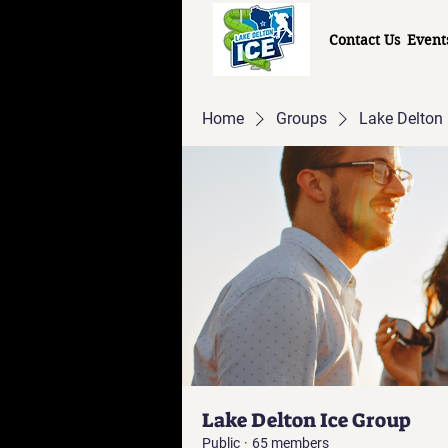
Contact Us
Event
Home
Groups
Lake Delton 
Lake Delton Ice Group
Public
·
65 members