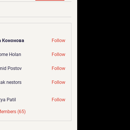
а Кононова
Follow
ome Holan
Follow
nid Postov
Follow
ak nestors
Follow
tya Patil
Follow
Members (65)