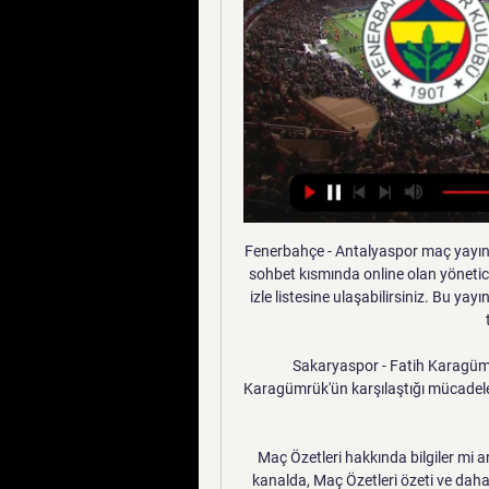
Fenerbahçe - Antalyaspor maç yayını dışında izlemek istediğiniz başka bir karşılaşma var ise sohbet kısmında online olan yöneticilerden yardım alabilir veya ana sayfamızdan canlı maç izle listesine ulaşabilirsiniz. Bu yayın aradığınız maçın değil mi? Canlı maç yayını listesinden tüm karşılaşmalara.

Sakaryaspor - Fatih Karagümrük maçı gecikmeli başladı Sakaryaspor ile Fatih Karagümrük'ün karşılaştığı mücadele, sahaya atılan yabancı maddeler ve yakılan meşalelerin görüş.

Maç Özetleri hakkında bilgiler mi arıyorsunuz? Maç Özetleri hangi gün, saat kaçta, hangi kanalda, Maç Özetleri özeti ve daha fazlası Radikal'de! - 17.10.2015. ÖZEL; Yerel Haberler. Yerel Haberler Adana Haberleri Adıyaman Haberleri Afyon Haberleri Ağrı Haberleri Amasya Haberleri Ankara Haberleri Antalya Haberleri Artvin.

Aswan - Al Ahly Cairo arasında 05.10.2019 tarihinde oynanacak olan football maçını izlemek için maç saati 16:00'da NgsBahis Giriş ile Bedava Online Maç İzleyin'den izleyebilirsiniz.

Bütün gollerin ve kilit anlarla Süper Lig'de oynanan Yeni Malatyaspor - Alanyaspor karşılaşmasının maç raporu. Maç hakkında görüşünüzü yorum bölümünde belirtin.

Zorlu Mücadele de Balıkesirspor ile Denizlispor Maçı 9 Nisan Pazartesi günü saat 18:00'de başlayacak olan maçı hakemi Bülent Birincioğlu yönetecek. Karşılama Balıkesir Atatürk Stadı'nda oynayacak ve beIN Sports MAX 1 ekranlarından canlı olarak yayınlanacak.

Almanya temsilcisi Eintracht Frankfurt ise 37. dakikada Filip Kostic ve 67. dakikada Sebastian Rode'nin fileleri havalandırmasıyla konuk ettiği Benfica'yı 2-0 mağlup ederek yarı finale kaldı. Portekiz ekibi, evindeki ilk maçı 4-2 kazanmasına rağmen deplasmanda …

Beşiktaş, sahasında yaptığı lig maçlarında, Bursaspor'a karşı galibiyet sayısında büyük üstünlük kurdu. İki takım arasında İstanbul'da yapılan 47 maçın 27'sini Beşiktaş, 4'ünü Bursaspor kazanırken, 16 maç da berabere sonuçlandı. İstanbul'daki lig maçlarında Beşiktaş toplam 79, Bursaspor ise 37 gol attı.

Turgutluspor'u Eksikler Yaktı Spor Toto 2'nci Lig Beyaz Grup'ta tarihinin en iyi sezon başlangıçlarından birini yaptıktan sonra üst üste Hacattepe ve Fethiyespor'a yenilen Turgutluspor.

Göztepe'de teknik direktör arayışlar. Beşiktaş ile Antalyaspor'un 47. randevusu 1 saat önce;. TRT SPOR Canlı Yayın. Son Eklenen Videolar "Galatasaray hariç her kulüple aramız iyi" Fenerbahçe Opet'in yıldızlarından samimi cevaplar. Tacikistan'dan ders gibi frikik.

Karabükspor Boluspor maçının golünü alttaki videodan izleyebilirsiniz. Karabükspor Ziraat Türkiye Kupası çeyrefk finalinde karşılaştığı Boluspor'u İlhan Parlak'ın 86. dakikada ttığı golle 1-0 …

Turkish Airlines Euroleague play-off serisi 2.maçında Anadolu Efes Cuma saat 20:15’de Barcelona Lassa ile karşılaşacak. İddaa ev sahibinin direk galibiyeti için 1.40 oran belirlemişken MobilBahis ise oranı 1.51 olarak açıklamış. Temsilcimiz ilk maçta kendi sahasında oynamanın avantajını sezon boyu olduğu gibi yine çok iyi kullandı ve Micic liderliğinde Barça’yı.

Yeni Malatyaspor, bu skorun ardından puanını 17 yaptı ve maç fazlasıyla lider olma şansını kullanamadı. Kasımpaşa ise 11 puana yükseldi. İlk yarıdan dakikalar. 1. dakikada sağdan Popov'un ortasında, ön direkte uygun durumdaki Koita'nın kafayla vurduğu top az farkla yandan auta çıktı. 13. dakikada Kasımpaşa öne geçti.

Konyaspor - Fenerbahçe maç özeti izle (VİDEO) 30 Eki 2021 — Konyaspor - Fenerbahçe maç özeti... Spor Toto Süper Lig'in 11. haftasında Fenerbahçe, deplasmanda Konyaspor'a konuk oldu. İlk yarısı 2-0 ...

UNION SPORTIVE DE DOUALA ve UNISPORT FC DU HAUT-NKAM takımları arasındaki maçlar nasıl sonuçlandı, hangi takım daha fazla kazandı? UNION SPORTIVE DE DOUALA ve UNISPORT FC DU HAUT-NKAM.

Spor Toto Süper Lig'in 15. haftasında Büyükşehir Belediye Erzurumspor ile Evkur Yeni Malatyaspor karşı karşıya geldi. Oldukça çekişmeli geçen maçı konuk ekip Yeni Malatyaspor 3-1.

Konyaspor 0-3 Fenerbahçe MAÇ ÖZETİ 8 Mar 2021 — Futbol ve Spor Haberleri - Fenerbahçe, Süper Lig