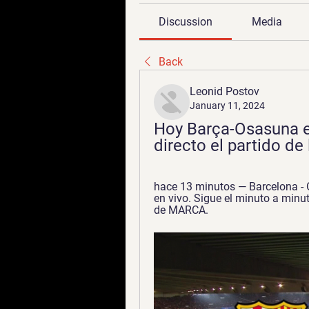
Discussion
Media
Back
Leonid Postov
January 11, 2024
Hoy Barça-Osasuna en
directo el partido de
hace 13 minutos — Barcelona - 
en vivo. Sigue el minuto a minu
de MARCA.