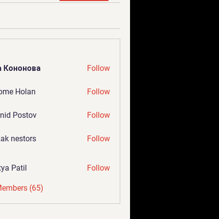
а Кононова
Follow
ome Holan
Follow
nid Postov
Follow
ak nestors
Follow
tya Patil
Follow
Members (65)