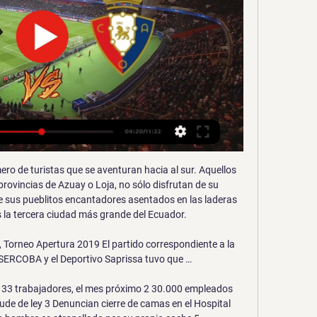
de este jueves en esta vía del Occidente venezolano La información fue suministrada por la presidenta del Instituto de Infraestructura de Lara (Invilara), Carolina Fortoul.

Obtén el resumen del partido Ponte Preta S20 vs. América MG S20.. Posiciones Campeonato Sub 20 Brasil. POS Equipo Juegos jugados Dif. PTS;. Manchester City fue tajante acerca de la necesidad de apoyo internacional para resolver el conflicto político que se vive en su país y aprovechó para refirmar su posición al respecto.

Atlético Junior ha jugado 10 partidos antes de este encuentro, ganando 6, perdiendo 2 y empatando 2. Ríonegro Águilas ganó 1 partidos, perdió 3 y empató 1 en sus últimos 5 partidos disputados. Se anunciaron las alineaciones y los jugadores están calentando.

Sport Boys - Oriente Petrolero, un choque de opuestos en el Edgar Peña Tweet #SportBoys Oriente Petrolero, tercero del Apertura de la Liga, tendrá una incursión complicada esta noche, el ‘colero’ Sport Boys lo espera en el estadio Edgar Peña de Warnes.

FC Barcelona - Valencia. Sigue en directo y online el partido de la 22ª jornada de la Liga Santander 2018 / 2019. Resultados y datos al minuto

DURANGO.- Fue una de esas noches para olvidar para el pitcheo de casa. Un racimo de 12 carreras en la tercera entrada acabó con las aspiraciones de Generales de Durango, que cayeron 19-10 ante Saraperos de Saltillo, al iniciar serie en casa.

En 1885 inauguróse un segundu edificiu más ampliu frente a la Casa Rosada, na esquina de les cais Rivadavia y 25 de Mayu, proxectáu pol arquiteutu Juan Antonio Buschiazzo y l'inxenieru José Maraini. Ésti foi baltáu na década de 1940 pa construyir l'actual edificiu del Bancu de la Nación Arxentina, proxectáu por Alejandro Bustillo.

Bandera en la playa de Cala Grasió hoy, información de mareas, medusas, temperatura del agua, oleaje, previsión del tiempo y todos los servicios disponibles.

Home 13.000 CONTENDIOS ALMACENADOS EN 14 AÑOS PREGONANDO - Pregon Agropecuario - Boletin quincenal que desarrolla temas de actualidad agropecuaria de la República Argentina. Boletín Electrónico de circulación quincenal gratuita. Noticias - Comentarios - Columnas de especialistas - Editoriales. ALDO NORBERTO BONAVERI

Uruguay 1-0 Peru. Final. Con el triunfo en Montevideo, Uruguay queda líder de la Eliminatoria con 13 puntos. Perú es octavo con 4 unidades. En la próxima fecha de Eliminatorias, Argentina recibirá a Uruguay y Bolivia a Perú. Termina nuestra transmisión del Uruguay vs Perú. Esperamos que hayan disfrutado del partido.

Resultado Once Caldas vs. Millonarios, Fútbol de Colombia, 01 de abril, 2015. Resultado, marcador, goles, tarjetas, alineaciones, jugadores, árbitros, estadísticas.

Consiga nuestros pronósticos y sigue el resultado de tus apuestas en directo del partido Once Caldas vs. Deportivo Pasto de Liga Águila (Fútbol) el 28.07.2019.

Sigue al Tigres vs Monterrey en vivo online. El encuentro que paraliza toda a una ciudad, el Clásico Regio se sostendrá una vez más, sin embargo, Tigres y Monterrey tentarán instancias extrañas, pues nunca se han medido entre ellos por el título.

Christodoulos Demetriou está en Facebook. Únete a Facebook para conectar con Christodoulos Demetriou y otras personas que tal vez conozcas. Facebook da a...

Motagua está derrotando a Marathon 1-0 en el partido de ida de las semifinales. Medio tiempo: El Motagua se va al resto, derrotando a la Maratón 1-0 con el gol de Galvaliz. MIN 46 Expulsado! Héctor Castellanos y Caue Fernandes ven la tarjeta roja. Min 40 Ufff!

El colombiano Atlético Huila, el ecuatoriano Deportivo Cuenca, el brasileño Corinthians y el chileno Santiago Morning son los cabezas de grupos que disputarán desde el próximo 11 de octubre en Quito la Copa Libertadores femenina.

En un juego apenas aceptable jugado en la cancha del estadio El Campín este miércoles, Millonarios le ganó por la mínima diferencia a Envigado y los dos se pusieron al día en su calendario en la Liga Águila I …

Barcelona - Osasuna, en directo el partido de la hace 1 hora — Seguimiento en vivo y en directo online del partido Barcelona - Osasuna, correspondiente a la segunda semifinal de la Supercopa de España ...

No fue un buen partido para el combinado de Robert Moreno. Suecia se puso por delante en el marcador y la insistencia dio el premio al combinado nacional. Lo importante es que España estará en el sorteo de la fase final para la Euro 2020, que se celebrará el 30 de noviembre en Bucarest.

TERRENO EN venta en aguascalientes a una cuadra hacia adentro de la carretera el duraznillo excelente ubicación ya que esta en esquina y a 3 minutos de la universidad el retoño cuenta con una superficie de 940 mts cuadrados totalmente plano todos los servicios Y de CONTADO SE MEJORA EL PRECIO !!!!!

Barcelona vs Osasuna EN VIVO. Juego del Barça hoy hace 18 minutos — Juego del Barça hoy - Supercopa de España 2024. Sigue el Minuto a Minuto la semifinal de la Supercopa de España entre Barcelona y Osasuna.

Manuel Durán presentará su Nuevo disco de este año 2019 titulado 'Tiene Alma' (Sonografic). Dicho evento tendrá lugar el viernes 5 de abril a las 18:00 horas en la Casa de la Cultura de Utrera, C/ Rodrigo Caro, 3 - Utrera (Sevilla). Contaremos con la presencia de María José Santiago como madrina y …

Barcelona - Osasuna, hoy en directo | Supercopa de hace 13 minutos — Barcelona - Osasuna, hoy en directo | Supercopa de España en vivo. Sigue el minuto a minuto del Barcelona - Osasuna con los comentarios de MARCA.

Alberto Ramírez Francisco - San Andrés Chicahuaxtla, Putla; Oaxaca. México Mauro Destro Stimamiglio - Universidad Tecnológica de Panamá, Panamá Carmen Carnerero Montenegro - CFA Can Batlló, Barcelona, España J. Bernardino Lopes - Universidade de Trás-os-Montes e Alto Douro - Vila Real - …

Todos los detalles. Hace pocos días se hizo el anuncio oficial: la productora MediaPro ganó la licitación para producir las transmisiones de la Copa Libertadores. Torneos dejará de ser el encargado de esta actividad luego de 20 años. A partir de 2019 [...] Leer artícu