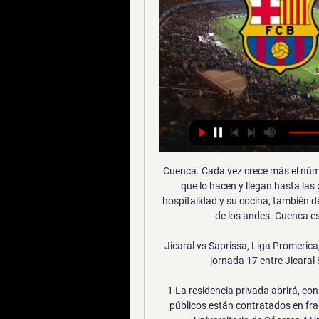
Cuenca. Cada vez crece más el número de turistas que se aventuran hacia al sur. Aquellos que lo hacen y llegan hasta las provincias de Azuay o Loja, no sólo disfrutan de su hospitalidad y su cocina, también de sus pueblitos encantadores asentados en las laderas de los andes. Cuenca es la tercera ciudad más grande del Ecuador.

Jicaral vs Saprissa, Liga Promerica, Torneo Apertura 2019 El partido correspondiente a la jornada 17 entre Jicaral SERCOBA y el Deportivo Saprissa tuvo que …

1 La residencia privada abrirá, con 33 trabajadores, el mes próximo 2 30.000 empleados públicos están contratados en fraude de ley 3 Denuncian cierre de camas en el Hospital Universitario de Cáceres 4 Un hombre es atropellado por su propio coche 5 …

Argentina Ecuador en directo: Consulta el resultado del partido Argentina Ecuador en vivo y sigue el marcador en directo gracias a nuestro livescore. Partido Campeonato Sudamericano FIBA, Femenino, Puestos jugado el 30/08/18 20:30

DONDE VER BARCELONA VS OSASUNA GRATIS, TV EN YouTube YouTube 1:26 YouTube Barça Hoy Hace 1 día Hace 1 día

En ese marco, varios edificios de nuestra ciudad abrieron sus puertas de noche con el fin de que todos los vecinos puedan recorrerlos y nutrirse de su historia, bajo la organización de la Municipalidad de Luján en sus diversas dependencias tales como la Dirección de Cultura y educación y la Junta Municipal de Estudios Históricos.

Nissan march 2018 5p advance l4/1.6 man usado color blanco vestiduras de tela color negro cuenta con aire acondicionado automatico dirección asistida combustible gasolina tracción delantera transmisión manual entrada auxiliar puerto usb interface para ipod espejo de vanidad volante de posiciones aire acondicionado desempañador trasero.

FC Arsenal Inglaterra. Manchester United Inglaterra. Chelsea FC Inglaterra. Ver todos los equipos . No se han encontrado resultados. Primera Division España. Premier League Inglaterra. Bundesliga Alemania. Serie A Italia. Ligue 1 Francia. Campeonato del Mundo Internacional.

FC BARCELONA vs OSASUNA SEMIFINAL SUPERCOPA DE YouTube YouTube YouTube Diario AS Hace 1 día Hace 1 día

Dónde ver el Barcelona vs Osasuna en directo online hace 1 hora — Dónde ver online gratis en vivo el partido del Barcelona hoy contra el Osasuna y en qué canal echan la Supercopa de España en directo.

San Lorenzo, tricampeón vigente, quedó a un paso de retener el título de la Liga Nacional de Básquetbol, al vencer este sábado a la noche como local a Instituto de Córdoba por 96 a 80 y ponerse 3 a 2 en la serie final al mejor de siete juegos.

Rampla Juniors y Peñarol se medirán este miércoles 18 de septiembre por la Liga de Uruguay. Rampla Juniors y Peñarol se medirán este miércoles 18 de. Nacional vs River Plate en vivo online. EN VIVO online Independiente 0 vs 1 Lanús (minuto 45) por la Copa Argentina. Cerro Largo vs Liverpool en vivo online por la Primera División.

FC Barcelona vs CA Osasuna en TV: Cuándo y dónde ver hace 21 horas — En España, el Barça-Osasuna será televisado en directo el jueves 11 de enero a partir de las 20:00 horas​ por Movistar Supercopa de España a ...

Sebastián Ribas, Tiro con la izquierda, 6. gol de la temporada asistente: Mauricio Carrasco , Pase, 1. asistencia de la temporada Sustitución

Las acciones de la Superliga Argentina 2018 vuelven este miércoles 21 de noviembre con el duelo por la Fecha 13 entre los equipos de San Martín de San Juan y Gimnasia y Esgrima La Plata. Aquí te contamos todos los detalles y qué canal transmite el encuentro.

Luego del trago amargo que sufrió en el Sudamericano de Perú, en donde no logró la clasificación a los Juegos Olímpicos de Londres 2012, la Selección Argentina Sub-20 se llevó la peor parte durante el sorteo de grupos para la próxima Copa del Mundo de Colombia, que se disputará a partir del 29 de julio.

El paso por la carretera Lara-Zulia está interrumpido debido a deslizamientos ocurridos en el kilómetro 84 la mañana 