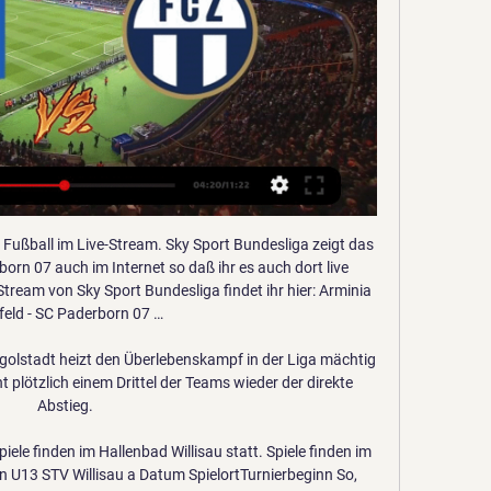
1/2024 Streamen 02.01.2024 — Fußball-Zweitligist HSV wird zum Abschluss seines Wintertrainingslagers im spanischen Sotogrande ein Testspiel gegen den schweizer .

FC Union Raiffeisen Zimmerei Tscheppe Holzmann Gamlitz Obere. TuS Mureck Doerfl 1 8480 Mureck. Fussball. Mehr Infos USV RB Deutsch Goritz Sepp-Amschl-Str. 23 8480 Mureck. Fussball-Vereine Mureck Mehr Infos SV Flavia Solva Wagna Foehrenbaumstr. 18a …

Die Volksrepublik China ist der flächengrößte Staat in Ostasien. Hier lebt ein Fünftel der Weltbevölkerung. Davon lebt ein Drittel in den Ebenen des Ostens. Weitere Bezeichnungen für die VR China sind der veraltete Begriff Rotchina und das vor allem im englischen Sprachraum verbreitete Festlandchina (Mainland China).

FC Zürich Zürich - Live Soccer TV - Fußball TV-Angebot, Offizielle Live-Streams, Live Donnerstag, 11 Januar · Freundschaftsspiel Club. 4:30. Zürich - Hamburger SV.

In der 19. Runde der Sky Go Ersten Liga empfing der FC Blau Weiß Linz die WSG Wattens im Linzer Stadion. Es war das Duell der Unentschieden-Spezialisten in der Liga und wie schon das letzte Aufeinandertreffen in Tirol endete auch diese Partie mit einem torlosen Remis.

Vergleichen Sie die bei den Buchmachern verfügbaren Servette Genf SC Kriens Quoten vom 26/05/2019 , um mit der besten Quote zu wetten, und verfolgen sie die Spiele live auf unserem live streaming

t-online.de vor 1 Woche - Sport Auch berichtet bei •Augsburger Allgemeine •Berliner Morgenpost •Focus Online: Bundesliga, 2. Spieltag - Hertha BSC gegen Wolfsburg im Live-Ticker: Berliner peilen ersten Saisonsieg an Direktes Duell zweier Gewinner vom ersten Spieltag: Hertha BSC trifft auf den VfL Wolfsburg. Die Berliner holten vergangene.

Brügge gegen Nürnberg im streaming Brügge - Art Doers vor 11 Stunden — Brügge gegen Nürnberg im streaming Brügge gegen FCN im stream 1. FC Nürnberg gegen HSV 10 Januar 2024 FC Brügge Ergebnisse Service in ...

AUSTRALIEN - DEUTSCHLAND Live Stream 19.06.2017 CONFED CUP AUSTRALIEN - DEUTSCHLAND Live Stream Heute im Programm das aufregende Spiel AUSTRALIEN gegen DEUTSCHLAND CONFED CUP. Wollen Sie im Livestream AUSTRALIEN - DEUTSCHLAND kostenlos sehen? Vielleicht Pay-TV sendet es, sondern im Internet

Spanien hat schon vier Mal bei einer Endrunde der U21-EM triumphiert (zuletzt 2013). Mit einem fünften Triumph würde man mit Rekordhalter Italien gleichziehen. Vor zwei Jahren scheiterte Spanien im Finale von Krakau mit 0:1 an Deutschland. Deutschland. Die DFB-Elf holte sich 2017 zum zweiten Mal nach 2009 den Titel bei einer U21-Europameisterschaft.

Tor! Der Spielstand zwischen Fortuna Düsseldorf und VfL Wolfsburg ist 1:0. Niko Gießelmann (Fortuna Düsseldorf) trifft mit dem linken Fuß links im Sechzehner, oben links.

Ergebnis der Wett-Tipps Medvescak Zagreb - HC Orli Znojmo & Spiel Details Wett-Ergebnis zu den Sportwetten Tipps vom System der Spielpaarung Medvescak Zagreb - HC Orli Znojmo mit Tipp Details der Partie und Statistiken zur Auswertung dieses Eishockey Wett-Tipps vom 14.12.2018.

estos celos me hacen daño damas gratis Mielenosoittajat uhmaavat hellettä Finlandia-talon liepeillä. ljunggrenska tävlingen för unga musiker fiegert ottobrunn mozartstraße H

Das Erste im Livestream Das Erste Live - Live Stream des Ersten Deutschen Fernsehens [ARD].

Centrodent Zahnärzte – ganz in Ihrer Nähe. Die Centrodent-Zahnkliniken finden Sie in Bern und Köniz im Kanton Bern. Unsere Zahnärzte erreichen Sie bequem auch aus der näheren Umgebung, z. B. von Thun, Spiez, Münsingen, Worb, Muri, Wohlen, Zollikofen, Aetzikofen, Ittigen, Lyssach, Rapperswil, Grossaffoltern, Bolligen, Neuenegg, Burgdorf.

Serbien muss noch andere Herausforderungen meistern; dazu gehören die weit verbreitete Korruption und ein ineffizientes Rechtssystem. Knapp neun Prozent der Einwohner leben unterhalb der staatlich festgelegten Armutsgrenze, man kann jedoch davon ausgehen, dass ein wesentlich höherer Prozentsatz von Verarmung bedroht ist.

Wann spielt Schalke? S04 gegen HSV live im Free-TV und vor 6 Stunden — Alle Schalke-Spiele in der Saison 2023/24 sind live im TV und Stream zu sehen. Doch wer überträgt den S04? Hier gibt es eine Übersicht.

Daniel Pettersson sorgt für die Entscheidung in einem packenden Duell des SC Magdeburg mit dem SC DHfK Leipzig. Beim HBW Balingen-Weilstetten feiert …

Das Art Rooms Gästezimmer begrüßt Sie in einer ruhigen, ländlichen Lage im Mürztal, nur 4 km vom Zentrum von Kapfenberg entfernt. Bei uns befinden sich auf 2 Etagen 4 Zimmer mit 4 Bäder, die für bis zu 10 Personen eine gemütliche Schlafstätte bieten.

VfB Stuttgart vs Hertha BSC Berlin im Live-Stream und im Live-Ticker Im Abstiegskampf ist oft von Befreiungsschlägen die Rede. Von dem einen Sieg, der die Verkrampfung löst und die Wende zum.

Beni Thurnheer hat am Fernsehen manchen träfen Spruch über Fussballer und Sportfunktionäre fallen lassen. Einen Vorfall wie in Lugano, wo Sion-Präsident Christian Constantin Fernseh-Experte Rolf Fringer attackiert hat, hat er aber noch nie erlebt.

Filiale Gleisdorf | Florianiplatz 1 Wir verwenden Cookies, um unsere Webseite möglichst benutzerfreundlich zu gestalten. Durch die Nutzung unserer Webseite erklären Sie sich mit der Verwendung von Cookies einverstanden.

PSV gegen HSV im Live-Stream Bundesliga Testspiele LIVE vor 4 Tagen — PSV gegen HSV im Live-Stream Bundesliga Testspiele LIVE - Übertragung auf Sky Sport 07.01.2024 vor 14 Stunden — Für das Testspiel gegen die ...

Fiona hat bereits ihr gesamtes Geld in den Waschsalon gesteckt – die notwendigen Renovierungsarbeiten muss sie nun notgedrungen selbst in die Hand nehmen. Auf Anraten von Youens stellt sich Lip derweil einer Anhörung am College: Er hofft, wieder an …

06 Apr 23:05 Das Spiel Municipal Perez Zeledon-Deportivo Saprissa beginnt. Sie können beide Teams auf der Website vergleichen: H2H. Vor dem Spiel rangiert Municipal Perez Zeledon auf dem Platz 7 in der Tabelle, hingegen Deportivo Saprissa befindet sich auf dem Platz 2.

TESTSPIEL I HSV vs. FC Zü | Grup vor 4 Minuten — Zürich gegen HSV