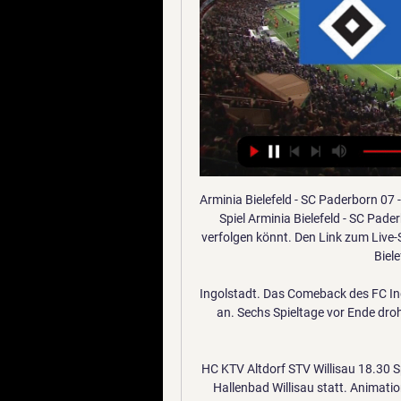
Arminia Bielefeld - SC Paderborn 07 - Fußball im Live-Stream. Sky Sport Bundesliga zeigt das Spiel Arminia Bielefeld - SC Paderborn 07 auch im Internet so daß ihr es auch dort live verfolgen könnt. Den Link zum Live-Stream von Sky Sport Bundesliga findet ihr hier: Arminia Bielefeld - SC Paderborn 07 …

Ingolstadt. Das Comeback des FC Ingolstadt heizt den Überlebenskampf in der Liga mächtig an. Sechs Spieltage vor Ende droht plötzlich einem Drittel der Teams wieder der direkte Abstieg.

HC KTV Altdorf STV Willisau 18.30 Spiele finden im Hallenbad Willisau statt. Spiele finden im Hallenbad Willisau statt. Animation U13 STV Willisau a Datum SpielortTurnierbeginn So, 11.01.. STVW/D’sellen Zofingen-B‘nau 13.30 So, 12.04. HC Rothenburg STVW/D’sellen 13.30.

Gegen Hertha BSC ist der Druck auf Stuttgart angesichts von nur elf Punkten aus 14 Partien nun schon groß. Die Berliner haben dagegen ein Zwischentief überwunden und …

Vienna Capitals-Alba Volan KAC - VIE Zusammenfassung Penaltyschießen zwischen Vienna Capitals - Black Wings Linz, FBI VEU Feldkirch - EHC Bregenzerwald EV Zeltweg - VEU Feldkirch Interviews: Eishockey in Österreich Fotogalerien Vienna Caps Bilder HC Innsbruck Bilder Links Die Vereine: EC Graz 99ers EC KAC EC Pasut VSV EC The Red Bulls Salzburg

Doch die Eintracht ist nicht der einzige Bundesligist, der gegen die AfD Stellung bezog. Der langjährige Chef des HSV-Seniorenrats, Peter Gottschalk, stellte für die kommende Mitgliederversammlung am 18. Februar einen ähnlichen Antrag.

Kalenderwoche Toronto Blue Jays - New York Yankees Übersicht. Spieldetails. 32. Kalenderwoche.. Siege Toronto Blue Jays 87 Siege New York Yankees 103 Unentschieden: 0

Aufsteiger Wattens gewinnt gegen Austria 3:1 (1:0) Austria fällt in alte schlechte Muster und verliert verdient. Verdient schlägt der Aufsteiger aus Tirol im Tivolistadion die Veilchen. Auffallend war bei Austria Wien die eklatante Abwehrschwäche. Die Verteidigung war öfters bei hohe Bällen nicht im Bilde.

Der EC Red Bull Salzburg setzte sich zuhause vor 1.717 Zuschauern im Testspiel gegen HC Slovan Bratislava mit 6:0 durch und feierte den ersten Sieg der neuen Saison. Die Red Bulls legten schon im ersten Abschnitt mit drei Toren den Grundstein zum …

Cosmic Healing 参加者感想 vor 11 Stunden — (Fernseher!!!) Xamax gegen Grasshoppers im streaming Neuchâtel Xamax vs Grasshopper Club Zürich - YouTube 10 Januar 2024 vor 2 Tagen — Sehen ...

Fußball live - Livestreams, Live-Ticker, Live-Ticker, Spielstatistiken, Livestreams: Bei NDR.de können Sie Fußball von der Bundesliga bis zur Dritten Liga live erleben!

(STREAMEN>>>>) Zürich gegen Hamburger im live vor 4 Minuten — (STREAMEN>>>>) Zürich gegen Hamburger im live Livestream zum HSV-Testspiel gegen den FC Zürich 11 Januar 2024 Albrecht Schneider, ...

Zürich gegen Hamburger SV im live tv stream vor 31 Minuten — Zürich gegen Hamburger SV im live tv stream Hamburger SV 11 Januar 2024 Sport 01.12.2023 — Derby-Zeit in Hamburg!

Spielstatistiken zur Begegnung Atlético Madrid B - Rápido de Bouzas (Segunda B Grupo 1 2018/2019, 36. Spieltag) mit Torschützen, Aufstellungen, Wechseln, gelben und roten Karten.

Finden Sie Personen mit dem Nachnamen Genis in Freiburg im Breisgau in der Personensuche von Das Telefonbuch - mit privaten Informationen wie Interessen und Biografien sowie und geschäftlichen Angaben zu Berufen und Lebensläufen und mehr

Der Trainer der Basler Black Stars sandte vor dem Spiel ein Warnsignal in die Köpfe der Zürcher. Packe der Oberklassige das Spiel mit Ernsthaftigkeit an, zeige sich normalerweise eine Differenz zwischen Promotion League und Super League. «Wenn nicht, dann werden wir da sein», versprach Samir

Zum 7. Spieltag der 2. Bundesliga empfing SG Dynamo Dresden SSV Jahn Regensburg vor 27260 Zuschauern. Robert Kempter war der Schiedsrichter der Partie. Die Begegnung endete mit 2:1 für SG Dynamo Dresden. Ein Heimsieg, mit dem Cristian Fiel absolut …

Zürich gegen HSV live im tv FC Zürich 11/0