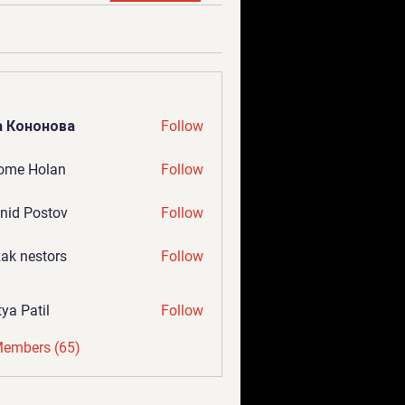
а Кононова
Follow
ome Holan
Follow
nid Postov
Follow
ak nestors
Follow
tya Patil
Follow
Members (65)