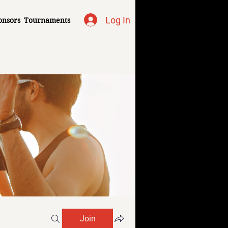
Log In
onsors
Tournaments
Join