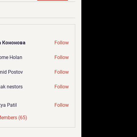
а Кононова
Follow
ome Holan
Follow
nid Postov
Follow
ak nestors
Follow
tya Patil
Follow
Members (65)