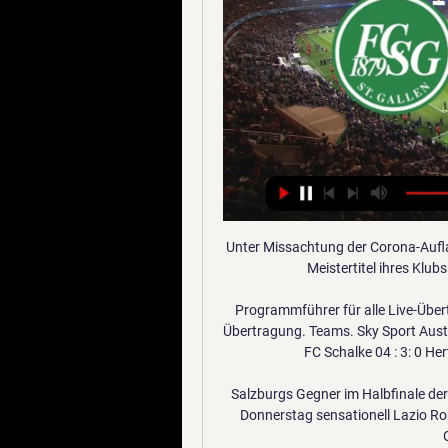
Unter Missachtung der Corona-Auflagen haben Hunderte Fans des FC Liverpool den ersten Meistertitel ihres Klubs seit 30 Jahren gefeiert. In den Straßen der

Programmführer für alle Live-Übertragung. Fussball im TV. Programmführer für alle Live-Übertragung. Teams. Sky Sport Austria 1. SC Paderborn 07 : 1: 5 FC Schalke 04: 31.08 15:30: FC Schalke 04 : 3: 0 Hertha Berlin: 24.08 18:30: FC Schalke 04 : 0: 3

Salzburgs Gegner im Halbfinale der Europa League steht fest: Österreichs Meister, der am Donnerstag sensationell Lazio Rom elimniert hat, trifft in der Runde der letzten Vier auf Olympique Marseille.

HANSA-FRIESOYTHE im Themenspezial. Aktuelle Nachrichten, Berichte, Interviews, Videos und Kommentare zum Thema HANSA-FRIESOYTHE für Sie zusammengetragen.

[LIVEÜBERTRAGUNG**] Union gegen St. Gallen im Live vor 3 Tagen — [LIVEÜBERTRAGUNG**] Union gegen St. Gallen im Live-Stream BSC Young Boys gegen den FC St.Gallen 1879 12/01/2024 vor 2 Tagen — Neuchâtel ...

Am Ende durfte sich Jugendfachwart Baldur Brandt über einen Sieg seiner U23 Mannschaft freuen. Auch die Leistungen der U19 und U16 waren durchaus ok, immerhin waren mit Jimmy Wien und EV Tal Leoben sowie einigen Mannschaften aus Bundes und Landesliga ein hochklassiges Starterfeld vorhanden.

[[Live-HD]@@] Union gegen St. Gallen im live tv stream vor 26 Minuten — [Live-HD]@@] Union gegen St. Gallen im live tv stream Vergangene Sport-Livestreams 12.01.2024 20.12.2023 — Spieltag der Fußball-Bundesliga ...

Seit mehr als 30 Jahren setzt sich Tertianum für ein Leben im Alter in Würde ein. Wir achten unsere Gäste als autonome Persönlichkeiten, die ihr Leben auch im Alter weitgehend selbst gestalten möchten. Unsere Pflegeleistungen, die Betreuung und Services sind deshalb individuell auf …

SG Bockum-Hövel 2013 - Jugendabteilung Die schönste Fussballanlage in Hamm nimmt Formen an! SG Bockum-Hövel 2013 - Jugendabteilung Thüer & Wolf GmbH Garten- und Landschaftsbau mit Know How! Mannschaft G2. Aktuelles; Mannschaften; G-Jugend; Mannschaft G2; 29 Dez 2016. Mannschaftsbild . 29 Dez 2016. Aktuelle Trainingszeiten . Dienstag: 17.00 Uhr - 19.00 Uhr : Adolf-Brühl Stadion (Rasenplatz.

Union Berlin vs. St. Gallen, Übertragung: Testspiel heute 17.12.2022 — Union Berlin absolviert am heutigen Samstag ein Testspiel gegen den FC St. Gallen. Lässt sich die Partie live im TV und Livestream verfolgen ...

Der FC Aarau ist das Prädikat «unabsteigbar» los. Nach dem 1:4 in der 35. Runde der Axpo Super League gegen die Grasshoppers und dem gleichzeitigen Sieg von Bellinzona in St. Gallen (2:1) müssen die Aarauer nach 29 Jahren wieder den Gang in die Challenge League antreten.

Union gegen St. Gallen im stream FC-ST-PAULI 12 Januar vor 2 Stunden — Union plays against the Swiss team Sankt-Gallen on Friday 12 January at noon at the Pinatar Arena in San Pedro del Pinatar.

Bundespolizeidirektion München - München (ots) - Am frühen Mittwochabend (10. Juni) wurde eine 21-Jährige in der S-Bahn ohne Mund-/Nasenschutz angetroffen. Ein vorgelegtes Online-Attest, das.

Durch den Erfolg über Atletico Madrid hat RB Leipzig mit Trainer Julian Nagelsmann erstmals das Halbfinale der Champions League erreicht. Dort wartet mit PSG ein brisanter Gegner. Nagelsmann will.

- FC Aarau Trainerwechsel bisher ohne Wirkung. Der letzte Sieg liegt schon fast ein Monat zurück. Damals rangen die Aarauer Tabellenführer Lausanne in einem spektakulären Spiel mit 5:4 nieder. Anfang Juli hatte der FC Aarau Cheftrainer Patrick Rahmen entlassen und …

Elips Life AG, Vaduz, Zweigniederlassung Schweiz in Zürich, Schweizer Unternehmen, mit Sitz in Zürich - SHAB-Meldungen, Geschäftsführerwechsel, Kapitalerhöhungen, Verlagerungen

2020-5-30 · Eintracht Braunschweig – Viktoria Köln FSV Zwickau – Hansa Rostock Am Sonntag folgen noch diese Spiele: 1860 München – MSV Duisburg Preußen Münster – Hallescher FC Carl-Zeiss Jena – Chemnitzer FC Alle Partien sind live bei MagentaSport zu verfolgen.

[[UHR>]] Union Saint-