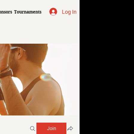
Log In
onsors
Tournaments
Join