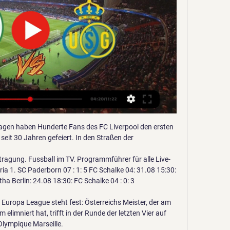
Gilloise gegen St. Gallen im stream Uni vor 26 Minuten — Spiel Union Saint-Gilloise vs St. Gallen - Klub-Freundschaftsspiele (1/12/2024): Live-Score, Stream, Spiel-Statistiken ...

Am Mittwoch den 4.3.2020 ist Eintracht Frankfurt Gastgeber dieses Fußballspiels gegen Werder Bremen. Das Fußballspiel beginnt um 20:45 Uhr. Das Erste ist mit von der Partie und überträgt das Spiel aus der Kategorie 'DFB-Pokal' live im Fernsehen bzw. Online Stream.

VEF Riga - BC Valka/Valga Spiel Ergebnis und Punkte Team VEF Riga hat das Spiel gegen BC Valka/Valga mit 94 : 54 gewonnen. Das Basketball Spiel fand am 25.10.2017, 18:30 Uhr im Rahmen der der Liga LBL 1. Divizija statt. Es war Teil der Spiele vom 6.

Liga live: Eintracht Braunschweig - Hallescher FC. Sendezeit: 14:00 - 16:00, 08.12.2018 Genre: Fußball Untertitel für die Sendung verfügbar; 90% gefällt diese Sendung; Deutschland Fußball 3. Liga live: Eintracht Braunschweig - Hallescher FC Auch das könnte dir gefallen. Der CHECK24 Doppelp... Fußball | 150 Min. Ausgestrahlt von Sport 1 am 10.05.2020, 11:00. Bundesliga Pur Klas.

Lyon hat die dicke Überraschung geschafft und ist durch ein 3:1 gegen Manchester City ins Habfinale der Champions League eingezogen. Die Franzosen spielten eine gute erste Hälfte, drohten nach der Pause aber den Vorsprung zu verspielen. Doch dann kam Joker Dembelé.

Jürgen Klopp erlebt im ersten Königsklassen-Heimspiel nach dem Triumph von Madrid ein verrücktes Spiel. Zittern muss auch Dortmund-Gegner Barcelona, ehe Suarez den Sieg gegen Inter besiegelt.

LAGER ca. 47 m² MONATL. KOSTEN: nEUR 210,00 Betriebskosten EUR 38,91 Umsatzsteuer EUR 49,78 GESAMT: EUR 298,69 MIETDAUER: nach Vereinbarung NEBENKOSTEN: Kaution: 3 Bruttomonatsmieten Vertragsvergebührung je nach Vertragslänge Vermittlungsprovision: EUR 896,06 inkl. 20% Ust LAGE: Altlengbach direkt an der Autobahn, LKW Zufahrt möglch Für weitere Informationen und …

TSG Hoffenheim: Alexander Rosen schwärmt von den Neuzugängen Kevin Danso in Southampton auf dem Abstellgleis – Bundesliga-Rückkehr geplatzt Werders jüngster Debütant: Nick Woltemade im Profil

Lissabon - Grandioser Start in die "Missão Final": RB Leipzig hat das Abwehrbollwerk von Atlético Madrid auf dem Weg zum erhofften Champions-League-Coup eindrucksvoll geknackt.

[[Liveübertragung]] Union gegen St. Gallen im live 1. FC Uni vor 50 Minuten — 1. FC Union Berlin gegen FC St. Gallen 1879 Live-Ticker (und kostenlos Übertragung Video Live-Stream sehen im Internet) startet am 17. Dez ...

Union SG gegen St. Gallen im stream Genk gegen Paderborn im vor 1 Stunde — Union SG gegen St. Gallen im stream Genk gegen Paderborn im tv [LIVE@sTREAM]? 12 Januar 2024 Streamen Union plays against the Swiss team ...

Am vergangenen Samstag waren die Tabellennachbarn vom Halleschen FC zu Gast an der Hamburger Straße. Für die Blau-Gelben, die auf Fürstner und Für die Blau-Gelben, die auf Fürstner und Eintracht vs. Hallescher FC | 28.09.2019

SC 1920 Oberhausen: 5: DJK Adler 1910 Essen-Frintrop: 6: SV Union Essen-Frintrop 1913: 7: SpVgg. Sterkrade 06/07: 8: SC Blau-Weiss Oberhausen-Lirich: 9: SC Frintrop 05/21: 10: SC Phönix 1920 Essen: 11: DJK Arminia 1923 Klosterhardt II: 12: DJK SG Altenessen 12/49: 13: VfR 08 Oberhausen: 14: SGS Essen 19/68: 15: RuWa Dellwig 1925: 16: TuS.

Reviersport | Liveticker - Eintracht Braunschweig - Hallescher FC 1:1, 3. Liga, Saison 2019/20, 10. Spieltag - Aufstellunge, Tore, immer aktuell!

(FREI>>>) Union gegen St. Gallen im live tv stream vor 37 Minuten — (FREI>>>) Union gegen St. Gallen im live tv stream Vergangene Sport-Livestreams 12.01.2024 vor 8 Stunden — Genk gegen Paderborn im tv ...

Union SG gegen St. Gallen im stream Royal Union Saint vor 53 Minuten — Union SG gegen St. Gallen im stream Royal Union Saint-Gilloise gegen den FC Lugano 12/01/2024 Frei Merkblätter AHV-Leistungen (AHV) ...

Union Saint-Gilloise gegen St. Gallen im Live-Stream St. Gal vor 24 Minuten — St Gallen vs Union Saint Gilloise Online-Streaming und Prognosen und Direkter vergleich · Alle Live-Übertragungen · St Gallen vs Union Saint ...

Olympique Lyon qualifiziert sich überraschend mit einem 3:1 für das Halbfinale der Champions League. Der nächste Gegener in Lissabon ist nun der FC Bayern München.

Nach den Niederlagen gegen Servette und Lausanne punktet der FC Winterthur in der Challenge League wieder voll. Die Zürcher siegen bei Aufsteiger Kriens 2:1.

Alle aktuell geplanten Sport-Livestreams in der Übersicht: Vom Fußball in der 3. Liga und Regionalliga über Handball, Volleyball oder Eishockey - Sport im Osten bringt die Live-Events nach Hause.

Doppelpack: Reich schießt DJK TuS Essen-Holsterhausen zum Sieg Kreisliga A Gruppe 2: DJK TuS Essen-Holsterhausen – TC Freisenbruch, 3:1 (1:1), Essen Mehr lesen

Saisontreffer von Schaffhausens Patrick Rossini (23.) entgegnete Vaduz mit dem Freistosstreffer in den Schlussminuten durch Markus Neumayr (85.) - dies reichte für die perfekte Heimbilanz.

Das Wetter für Neuhausen Am Rheinfall, der Wetterbericht sowie die 9-Tages Wetter für die Region Schaffhausen. So wird das Wetter in Neuhausen Am Rheinfall in Schweiz.

Der RasenBallsport Leipzig e. V., kurz RB Leipzig, ist ein Fußballverein aus Leipzig.Die erste Herrenmannschaft des Vereins spielt seit der Saison 2016/17 in der Bundesliga und trägt ihre Heimspiele in der Red Bull Arena am Leipziger Sportforum aus.. Der Verein wurde 2009 auf Initiative der Red Bull GmbH gegründet und übernahm zur Saison 2009/10 das Startrecht des SSV Markranstädt in der.

Union SG gegen St. Gallen im live tv stream Wer überträgt Un vor 52 Minuten — 09.09.2022 — Du kannst das Spiel auch im IPTV beim Anbieter Swisscom TV Air live verfolgen. FC St.Gallen 1879 gegen den FC Sion im ...

Vergleichen Sie die Quoten Hallescher FC - Eintracht Braunschweig der Wettanbieter in Echtzeit. Die beste Möglichkeit erfolgreich zu sein (11/05/2019).

Der FC Winterthur bleibt erster Verfolger des souveränen Challenge-League-Spitzenduos Lugano und Thun. Publiziert: 10.04.2010, 21:36 Die Zürcher kamen in Kriens i