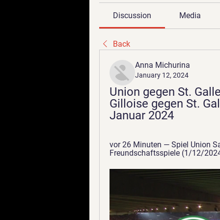
Discussion
Media
Back
Anna Michurina
January 12, 2024
Union gegen St. Gall
Gilloise gegen St. Gal
Januar 2024
vor 26 Minuten — Spiel Union Sain
Freundschaftsspiele (1/12/2024):