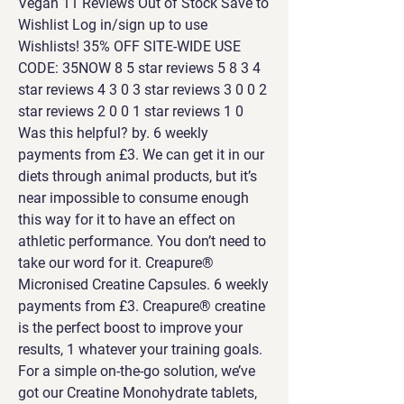
Vegan 11 Reviews Out of Stock Save to 
Wishlist Log in/sign up to use 
Wishlists! 35% OFF SITE-WIDE USE 
CODE: 35NOW 8 5 star reviews 5 8 3 4 
star reviews 4 3 0 3 star reviews 3 0 0 2 
star reviews 2 0 0 1 star reviews 1 0 
Was this helpful? by. 6 weekly 
payments from £3. We can get it in our 
diets through animal products, but it’s 
near impossible to consume enough 
this way for it to have an effect on 
athletic performance. You don’t need to 
take our word for it. Creapure® 
Micronised Creatine Capsules. 6 weekly 
payments from £3. Creapure® creatine 
is the perfect boost to improve your 
results, 1 whatever your training goals. 
For a simple on-the-go solution, we’ve 
got our Creatine Monohydrate tablets, 