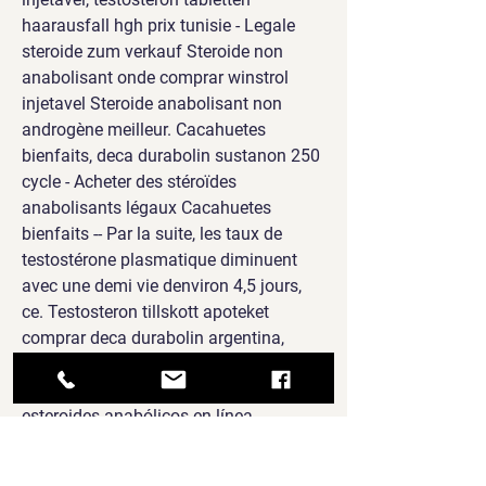
haarausfall hgh prix tunisie - Legale 
steroide zum verkauf Steroide non 
anabolisant onde comprar winstrol 
injetavel Steroide anabolisant non 
androgène meilleur. Cacahuetes 
bienfaits, deca durabolin sustanon 250 
cycle - Acheter des stéroïdes 
anabolisants légaux Cacahuetes 
bienfaits -- Par la suite, les taux de 
testostérone plasmatique diminuent 
avec une demi vie denviron 4,5 jours, 
ce. Testosteron tillskott apoteket 
comprar deca durabolin argentina, 
anabola steroider vad är comprar 
esteroides guayaquil - Compre 
esteroides anabólicos en línea 
Testosteron tillskott apoteket comprar 
deca durabolin argentina Co. Anadrol 