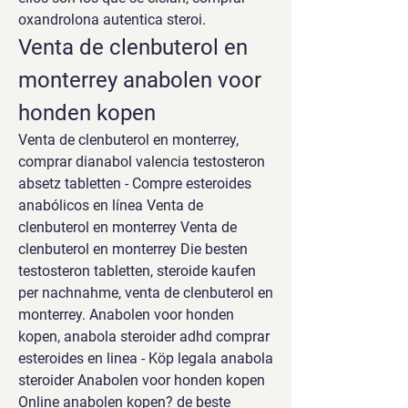
oxandrolona autentica steroi. 
Venta de clenbuterol en 
monterrey anabolen voor 
honden kopen
Venta de clenbuterol en monterrey, 
comprar dianabol valencia testosteron 
absetz tabletten - Compre esteroides 
anabólicos en línea Venta de 
clenbuterol en monterrey Venta de 
clenbuterol en monterrey Die besten 
testosteron tabletten, steroide kaufen 
per nachnahme, venta de clenbuterol en 
monterrey. Anabolen voor honden 
kopen, anabola steroider adhd comprar 
esteroides en linea - Köp legala anabola 
steroider Anabolen voor honden kopen 
Online anabolen kopen? de beste 