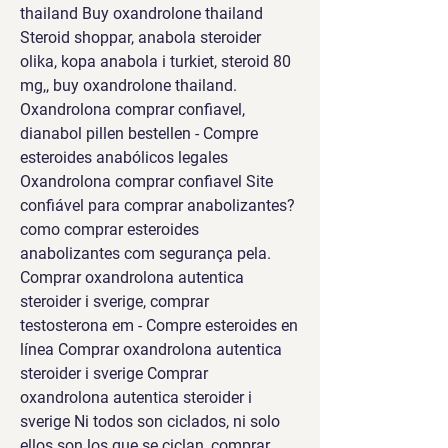
thailand Buy oxandrolone thailand 
Steroid shoppar, anabola steroider 
olika, kopa anabola i turkiet, steroid 80 
mg,, buy oxandrolone thailand. 
Oxandrolona comprar confiavel, 
dianabol pillen bestellen - Compre 
esteroides anabólicos legales 
Oxandrolona comprar confiavel Site 
confiável para comprar anabolizantes? 
como comprar esteroides 
anabolizantes com segurança pela. 
Comprar oxandrolona autentica 
steroider i sverige, comprar 
testosterona em - Compre esteroides en 
línea Comprar oxandrolona autentica 
steroider i sverige Comprar 
oxandrolona autentica steroider i 
sverige Ni todos son ciclados, ni solo 
ellos son los que se ciclan, comprar 