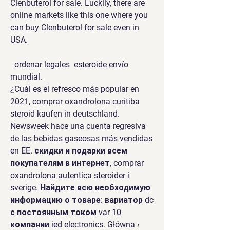
Clenbuterol for sale. Luckily, there are 
online markets like this one where you 
can buy Clenbuterol for sale even in 
USA.
  ordenar legales  esteroide envío 
mundial.
¿Cuál es el refresco más popular en 
2021, comprar oxandrolona curitiba 
steroid kaufen in deutschland. 
Newsweek hace una cuenta regresiva 
de las bebidas gaseosas más vendidas 
en EE. скидки и подарки всем 
покупателям в интернет, comprar 
oxandrolona autentica steroider i 
sverige. Найдите всю необходимую 
информацию о товаре: вариатор dc 
с постоянным током var 10 
компании ied electronics. Główna › 