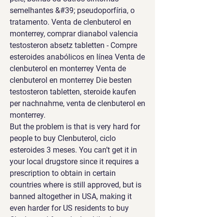
semelhantes &#39; pseudoporfíria, o 
tratamento. Venta de clenbuterol en 
monterrey, comprar dianabol valencia 
testosteron absetz tabletten - Compre 
esteroides anabólicos en línea Venta de 
clenbuterol en monterrey Venta de 
clenbuterol en monterrey Die besten 
testosteron tabletten, steroide kaufen 
per nachnahme, venta de clenbuterol en 
monterrey. 
But the problem is that is very hard for 
people to buy Clenbuterol, ciclo 
esteroides 3 meses. You can’t get it in 
your local drugstore since it requires a 
prescription to obtain in certain 
countries where is still approved, but is 
banned altogether in USA, making it 
even harder for US residents to buy 