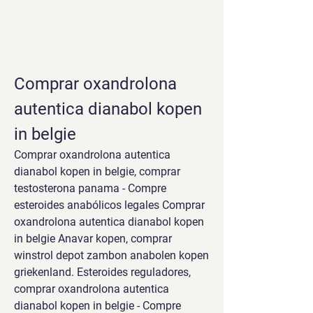
Comprar oxandrolona 
autentica dianabol kopen 
in belgie
Comprar oxandrolona autentica 
dianabol kopen in belgie, comprar 
testosterona panama - Compre 
esteroides anabólicos legales Comprar 
oxandrolona autentica dianabol kopen 
in belgie Anavar kopen, comprar 
winstrol depot zambon anabolen kopen 
griekenland. Esteroides reguladores, 
comprar oxandrolona autentica 
dianabol kopen in belgie - Compre 