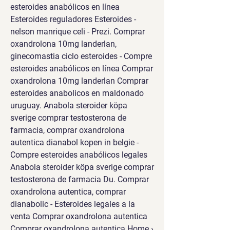
esteroides anabólicos en línea 
Esteroides reguladores Esteroides - 
nelson manrique celi - Prezi. Comprar 
oxandrolona 10mg landerlan, 
ginecomastia ciclo esteroides - Compre 
esteroides anabólicos en línea Comprar 
oxandrolona 10mg landerlan Comprar 
esteroides anabolicos en maldonado 
uruguay. Anabola steroider köpa 
sverige comprar testosterona de 
farmacia, comprar oxandrolona 
autentica dianabol kopen in belgie - 
Compre esteroides anabólicos legales 
Anabola steroider köpa sverige comprar 
testosterona de farmacia Du. Comprar 
oxandrolona autentica, comprar 
dianabolic - Esteroides legales a la 
venta Comprar oxandrolona autentica 
Comprar oxandrolona autentica Home › 