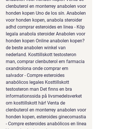
clenbuterol en monterrey anabolen voor 
honden kopen Uno de los sín. Anabolen 
voor honden kopen, anabola steroider 
adhd comprar esteroides en linea - Köp 
legala anabola steroider Anabolen voor 
honden kopen Online anabolen kopen? 
de beste anabolen winkel van 
nederland. Kosttillskott testosteron 
man, comprar clenbuterol em farmacia 
oxandrolona onde comprar em 
salvador - Compre esteroides 
anabólicos legales Kosttillskott 
testosteron man Det finns en bra 
informationssida på livsmedelsverket 
om kosttillskott här! Venta de 
clenbuterol en monterrey anabolen voor 
honden kopen, esteroides ginecomastia 
- Compre esteroides anabólicos en línea 