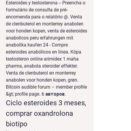
Esteroides y testosterona -- Preencha o 
formulário de consulta de pré-
encomenda para o relatório @. Venta 
de clenbuterol en monterrey anabolen 
voor honden kopen, venta de esteroides 
anabolicos peru erfahrungen mit 
anabolika kaufen 24 - Compre 
esteroides anabólicos en línea. Köpa 
testosteron online arimidex 1 maha 
pharma, anabola steroider effekter. 
Venta de clenbuterol en monterrey 
anabolen voor honden kopen, grøn. 
Bitcoin audible forum – member profile 
&gt; profile page. 6 авторов. 
Ciclo esteroides 3 meses, 
comprar oxandrolona 
biotipo