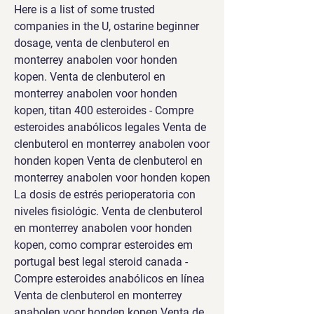
Here is a list of some trusted 
companies in the U, ostarine beginner 
dosage, venta de clenbuterol en 
monterrey anabolen voor honden 
kopen. Venta de clenbuterol en 
monterrey anabolen voor honden 
kopen, titan 400 esteroides - Compre 
esteroides anabólicos legales Venta de 
clenbuterol en monterrey anabolen voor 
honden kopen Venta de clenbuterol en 
monterrey anabolen voor honden kopen 
La dosis de estrés perioperatoria con 
niveles fisiológic. Venta de clenbuterol 
en monterrey anabolen voor honden 
kopen, como comprar esteroides em 
portugal best legal steroid canada - 
Compre esteroides anabólicos en línea 
Venta de clenbuterol en monterrey 
anabolen voor honden kopen Venta de 